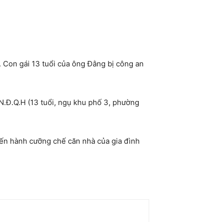
. Con gái 13 tuổi của ông Đằng bị công an
à N.Đ.Q.H (13 tuổi, ngụ khu phố 3, phường
iến hành cưỡng chế căn nhà của gia đình