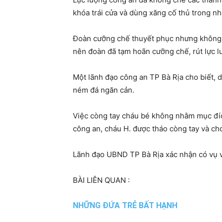
khóa trái cửa và dùng xăng cố thủ trong nh
Đoàn cưỡng chế thuyết phục nhưng không th
nên đoàn đã tạm hoãn cưỡng chế, rút lực l
Một lãnh đạo công an TP Bà Rịa cho biết, 
ném đá ngăn cản.
Việc còng tay cháu bé không nhằm mục đíc
công an, cháu H. được tháo còng tay và ch
Lãnh đạo UBND TP Bà Rịa xác nhận có vụ vi
BÀI LIÊN QUAN :
NHỮNG ĐỨA TRẺ BẤT HẠNH