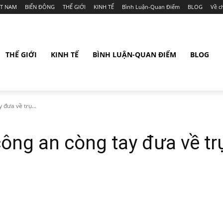
ỆT NAM
BIỂN ĐÔNG
THẾ GIỚI
KINH TẾ
Bình Luận-Quan Điểm
BLOG
Về c
THẾ GIỚI
KINH TẾ
BÌNH LUẬN-QUAN ĐIỂM
BLOG
 đưa về trụ...
 công an còng tay đưa về tr