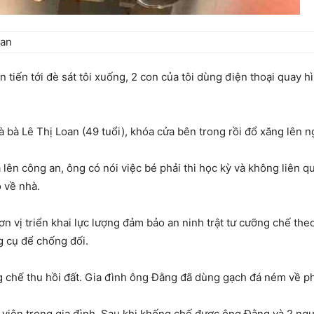
 an
tiến tới đè sát tôi xuống, 2 con của tôi dùng điện thoại quay hì
à bà Lê Thị Loan (49 tuổi), khóa cửa bên trong rồi đổ xăng lên n
 lên công an, ông có nói việc bé phải thi học kỳ và không liên 
 về nhà.
ơn vị triển khai lực lượng đảm bảo an ninh trật tư cưỡng chế th
g cụ để chống đối.
 chế thu hồi đất. Gia đình ông Đằng đã dùng gạch đá ném về p
 viên trong gia đình. Sau khi khống chế được ông Đằng và 2 ngư