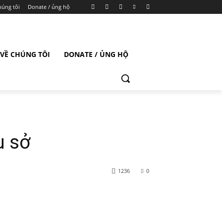
húng tôi
Donate / ủng hộ
VỀ CHÚNG TÔI
DONATE / ỦNG HỘ
ụ sở
1236
0