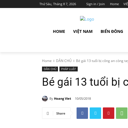
Thứ Sáu, Tháng 8 7, 2026
Sign in / Join
Home
VI
HOME
VIỆT NAM
BIỂN ĐÔNG
Home
DÂN CHỦ
Bé gái 13 tuổi bị công an còng tay
DÂN CHỦ
PHÁP LUẬT
Bé gái 13 tuổi bị
By
Hoang Viet
10/05/2018
Share