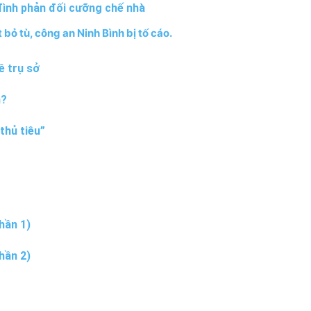
 đình phản đối cưỡng chế nhà
 bỏ tù, công an Ninh Bình bị tố cáo.
ề trụ sở
m?
thủ tiêu”
hần 1)
hần 2)