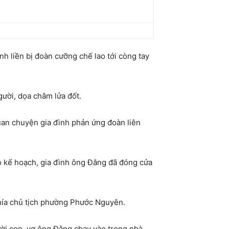
nh liền bị đoàn cưỡng chế lao tới còng tay
gười, dọa châm lửa đốt.
quan chuyện gia đình phản ứng đoàn liên
eo kế hoạch, gia đình ông Đằng đã đóng cửa
hía chủ tịch phường Phước Nguyên.
ời con, vợ ông Đằng chạy vào trong nhà