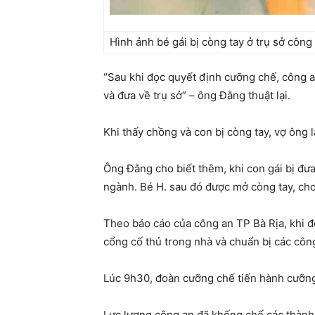
Hình ảnh bé gái bị còng tay ở trụ sở công
“Sau khi đọc quyết định cưỡng chế, công an 
và đưa về trụ sở” – ông Đằng thuật lại.
Khi thấy chồng và con bị còng tay, vợ ông l
Ông Đằng cho biết thêm, khi con gái bị đưa
ngành. Bé H. sau đó được mở còng tay, cho
Theo báo cáo của công an TP Bà Rịa, khi đ
cổng cố thủ trong nhà và chuẩn bị các côn
Lúc 9h30, đoàn cưỡng chế tiến hành cưỡng
Lực lượng công an đã khống chế các thành