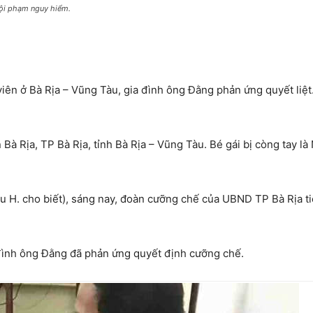
 tội phạm nguy hiểm.
iên ở Bà Rịa – Vũng Tàu, gia đình ông Đằng phản ứng quyết liệt
 Bà Rịa, TP Bà Rịa, tỉnh Bà Rịa – Vũng Tàu. Bé gái bị còng tay l
u H. cho biết), sáng nay, đoàn cưỡng chế của UBND TP Bà Rịa t
 đình ông Đằng đã phản ứng quyết định cưỡng chế.