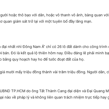
gười hoặc thô bạo với dân, hoặc vô thanh vô ảnh, bàng quan với
cơ quan giám sát trở lại với một tuyên bố đầy lãng mạn.
 đại nhất nhì Đông Nam Á” chỉ có 26 lô đất dành cho công trình
N bán. Đó là kết quả lộ thiên hôm nay. Điều đáng lẽ phải minh b
áo bằng quy hoạch hay ho để tước đoạt đất của họ.
 giá mười mấy triệu đồng thành vài trăm triệu đồng. Người dân, 
 UBND TP.HCM do ông Tất Thành Cang đại diện và Đại Quang Mi
i nào về pháp lý và không liên quan trách nhiệm trực tiếp hay g