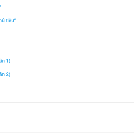
?
hủ tiêu”
ần 1)
ần 2)