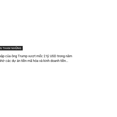
G THAM NHŨNG
hập của ông Trump vượt mốc 2 tỷ USD trong năm
hờ các dự án tiền mã hóa và kinh doanh tiền...