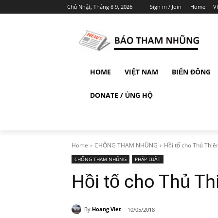
Chủ Nhật, Tháng 8 9, 2026
Sign in / Join
Home
V
HOME
VIỆT NAM
BIỂN ĐÔNG
DONATE / ỦNG HỘ
Home
CHỐNG THAM NHŨNG
Hồi tố cho Thủ Thiê
CHỐNG THAM NHŨNG
PHÁP LUẬT
Hồi tố cho Thủ Th
By
Hoang Viet
10/05/2018