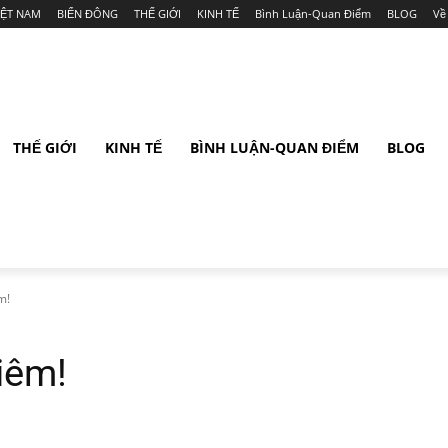
IỆT NAM
BIỂN ĐÔNG
THẾ GIỚI
KINH TẾ
Bình Luận-Quan Điểm
BLOG
Về
THẾ GIỚI
KINH TẾ
BÌNH LUẬN-QUAN ĐIỂM
BLOG
m!
iêm!