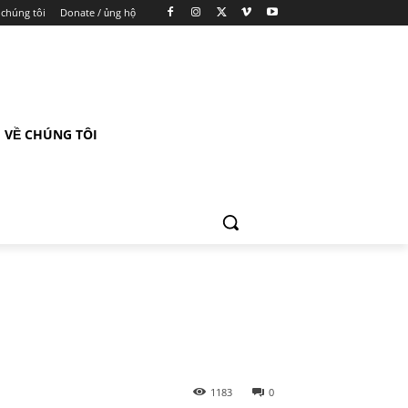
 chúng tôi
Donate / ủng hộ
VỀ CHÚNG TÔI
1183
0