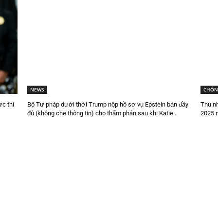
NEWS
CHỐN
c thi
Bộ Tư pháp dưới thời Trump nộp hồ sơ vụ Epstein bản đầy
Thu n
đủ (không che thông tin) cho thẩm phán sau khi Katie...
2025 n