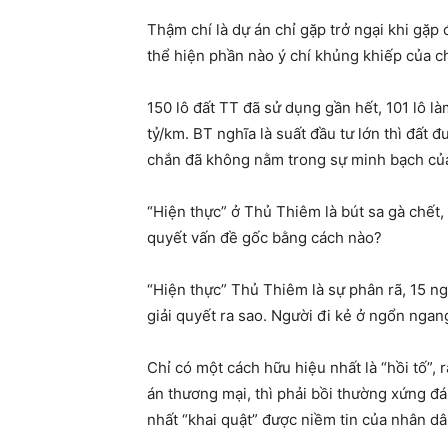
Thậm chí là dự án chỉ gặp trở ngại khi gặ
thể hiện phần nào ý chí khủng khiếp của c
150 lô đất TT đã sử dụng gần hết, 101 lô l
tỷ/km. BT nghĩa là suất đầu tư lớn thì đất 
chắn đã không nằm trong sự minh bạch của
“Hiện thực” ở Thủ Thiêm là bút sa gà chết,
quyết vấn đề gốc bằng cách nào?
“Hiện thực” Thủ Thiêm là sự phân rã, 15 ng
giải quyết ra sao. Người đi kẻ ở ngổn ngan
Chỉ có một cách hữu hiệu nhất là “hồi tố”, 
án thương mại, thì phải bồi thường xứng đ
nhất “khai quật” được niềm tin của nhân dâ