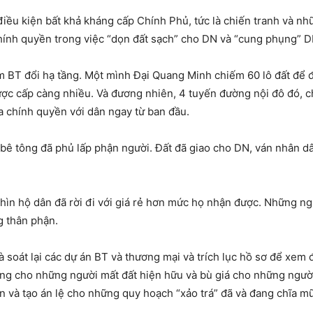
p điều kiện bất khả kháng cấp Chính Phủ, tức là chiến tranh và 
hính quyền trong việc “dọn đất sạch” cho DN và “cung phụng” D
àm BT đổi hạ tầng. Một mình Đại Quang Minh chiếm 60 lô đất để đổ
được cấp càng nhiều. Và đương nhiên, 4 tuyến đường nội đô đó, ch
 chính quyền với dân ngay từ ban đầu.
 bê tông đã phủ lấp phận người. Đất đã giao cho DN, ván nhân dâ
hìn hộ dân đã rời đi với giá rẻ hơn mức họ nhận được. Những ng
g thân phận.
rà soát lại các dự án BT và thương mại và trích lục hồ sơ để xem
áng cho những người mất đất hiện hữu và bù giá cho những người
n và tạo án lệ cho những quy hoạch “xảo trá” đã và đang chĩa mũ