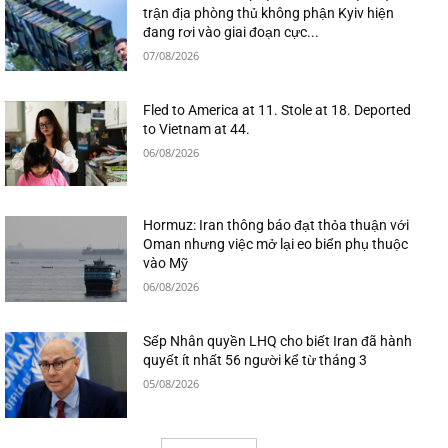
trận địa phòng thủ không phận Kyiv hiện
đang rơi vào giai đoạn cực...
07/08/2026
Fled to America at 11. Stole at 18. Deported
to Vietnam at 44.
06/08/2026
Hormuz: Iran thông báo đạt thỏa thuận với
Oman nhưng việc mở lại eo biển phụ thuộc
vào Mỹ
06/08/2026
Sếp Nhân quyền LHQ cho biết Iran đã hành
quyết ít nhất 56 người kể từ tháng 3
05/08/2026