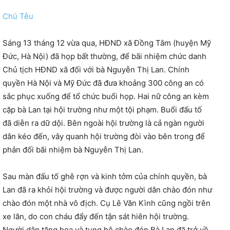
Chú Tễu
Sáng 13 tháng 12 vừa qua, HĐND xã Đồng Tâm (huyện Mỹ
Đức, Hà Nội) đã họp bất thường, để bãi nhiệm chức danh
Chủ
tịch HĐND xã đối với bà Nguyễn Thị Lan. Chính
quyền Hà Nội và Mỹ Đức đã đưa khoảng 300 công an có
sắc phục xuống để tổ chức buổi họp. Hai nữ công an kèm
cặp bà Lan tại hội trường như một tội phạm. Buổi đấu tố
đã diễn ra dữ dội. Bên ngoài hội trường là cả ngàn người
dân kéo đến, vây quanh hội trường đòi vào bên trong để
phản đối bãi nhiệm bà Nguyễn Thị Lan.
Sau màn đấu tố ghê rợn và kinh tởm của chính quyền, bà
Lan đã ra khỏi hội trường và được người dân chào đón như
chào đón một nhà vô địch. Cụ Lê Văn Kình cũng ngồi trên
xe lăn, do con cháu đẩy đến tận sát hiên hội trường.
Người dân tặng hoa và tung hô chào đón Bà Lan đã trở về