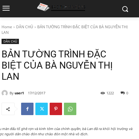
Home
DÂN CHỦ
BẢN TƯỜNG TRÌNH ĐẶC BIỆT CỦA BÀ NGUYỄN THỊ
LAN
DÂN CHỦ
BẢN TƯỜNG TRÌNH ĐẶC
BIỆT CỦA BÀ NGUYỄN THỊ
LAN
By
user1
17/12/2017
1222
0
u màn đấu tố ghê rợn và kinh tởm của chính quyền, bà Lan đã ra khỏi hội trường và
ợc người dân chào đón như chào đón một nhà vô địch.