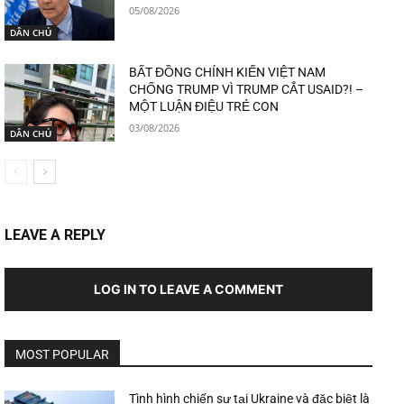
05/08/2026
DÂN CHỦ
BẤT ĐỒNG CHÍNH KIẾN VIỆT NAM
CHỐNG TRUMP VÌ TRUMP CẮT USAID?! –
MỘT LUẬN ĐIỆU TRẺ CON
03/08/2026
DÂN CHỦ
LEAVE A REPLY
LOG IN TO LEAVE A COMMENT
MOST POPULAR
Tình hình chiến sự tại Ukraine và đặc biệt là