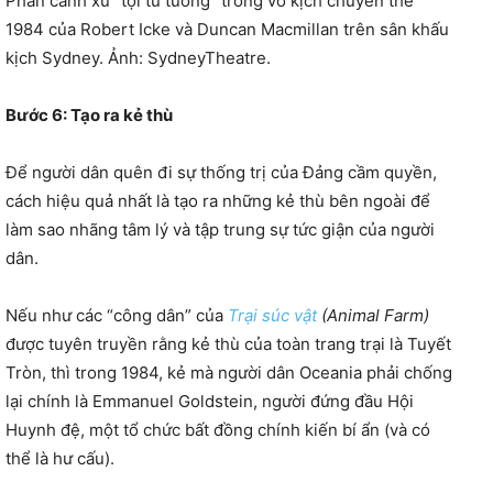
Phân cảnh xử “tội tư tưởng” trong vở kịch chuyển thể
1984 của Robert Icke và Duncan Macmillan trên sân khấu
kịch Sydney. Ảnh: SydneyTheatre.
Bước 6: Tạo ra kẻ thù
Để người dân quên đi sự thống trị của Đảng cầm quyền,
cách hiệu quả nhất là tạo ra những kẻ thù bên ngoài để
làm sao nhãng tâm lý và tập trung sự tức giận của người
dân.
Nếu như các “công dân” của
Trại súc vật
(Animal Farm)
được tuyên truyền rằng kẻ thù của toàn trang trại là Tuyết
Tròn, thì trong 1984, kẻ mà người dân Oceania phải chống
lại chính là Emmanuel Goldstein, người đứng đầu Hội
Huynh đệ, một tổ chức bất đồng chính kiến ​​bí ẩn (và có
thể là hư cấu).