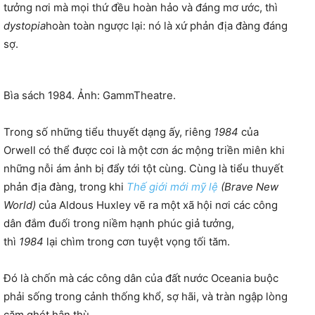
tưởng nơi mà mọi thứ đều hoàn hảo và đáng mơ ước, thì
dystopia
hoàn toàn ngược lại: nó là xứ phản địa đàng đáng
sợ.
Bìa sách 1984. Ảnh: GammTheatre.
Trong số những tiểu thuyết dạng ấy, riêng
1984
của
Orwell có thể được coi là một cơn ác mộng triền miên khi
những nỗi ám ảnh bị đẩy tới tột cùng. Cùng là tiểu thuyết
phản địa đàng, trong khi
Thế giới mới mỹ lệ
(Brave New
World)
của Aldous Huxley vẽ ra một xã hội nơi các công
dân đắm đuối trong niềm hạnh phúc giả tưởng,
thì
1984
lại chìm trong cơn tuyệt vọng tối tăm.
Đó là chốn mà các công dân của đất nước Oceania buộc
phải sống trong cảnh thống khổ, sợ hãi, và tràn ngập lòng
căm ghét hận thù.