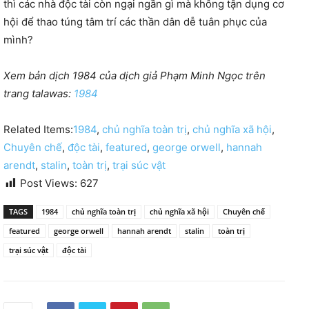
thì các nhà độc tài còn ngại ngần gì mà không tận dụng cơ
hội để thao túng tâm trí các thần dân dễ tuân phục của
mình?
Xem bản dịch 1984 của dịch giả Phạm Minh Ngọc trên
trang talawas:
1984
Related Items:
1984
,
chủ nghĩa toàn trị
,
chủ nghĩa xã hội
,
Chuyên chế
,
độc tài
,
featured
,
george orwell
,
hannah
arendt
,
stalin
,
toàn trị
,
trại súc vật
Post Views:
627
TAGS
1984
chủ nghĩa toàn trị
chủ nghĩa xã hội
Chuyên chế
featured
george orwell
hannah arendt
stalin
toàn trị
trại súc vật
độc tài