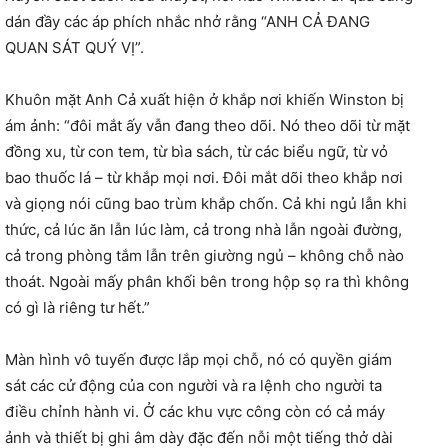
dán đầy các áp phích nhắc nhở rằng “ANH CẢ ĐANG
QUAN SÁT QUÝ VỊ”.
Khuôn mặt Anh Cả xuất hiện ở khắp nơi khiến Winston bị
ám ảnh: “đôi mắt ấy vẫn đang theo dõi. Nó theo dõi từ mặt
đồng xu, từ con tem, từ bìa sách, từ các biểu ngữ, từ vỏ
bao thuốc lá – từ khắp mọi nơi. Đôi mắt dõi theo khắp nơi
và giọng nói cũng bao trùm khắp chốn. Cả khi ngủ lẫn khi
thức, cả lúc ăn lẫn lúc làm, cả trong nhà lẫn ngoài đường,
cả trong phòng tắm lẫn trên giường ngủ – không chỗ nào
thoát. Ngoài mấy phân khối bên trong hộp sọ ra thì không
có gì là riêng tư hết.”
Màn hình vô tuyến được lắp mọi chỗ, nó có quyền giám
sát các cử động của con người và ra lệnh cho người ta
điều chỉnh hành vi. Ở các khu vực công còn có cả máy
ảnh và thiết bị ghi âm dày đặc đến nỗi một tiếng thở dài