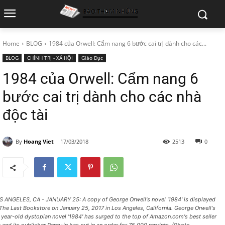
Home
BLOG
1984 của Orwell: Cẩm nang 6 bước cai trị dành cho các...
BLOG
CHÍNH TRỊ - XÃ HỘI
Giáo Dục
1984 của Orwell: Cẩm nang 6
bước cai trị dành cho các nhà
độc tài
By
Hoang Viet
17/03/2018
2513
0
S ANGELES, CA - JANUARY 25: A copy of George Orwell's novel '1984' is displayed
 The Last Bookstore on January 25, 2017 in Los Angeles, California. George Orwell's
 year-old dystopian novel '1984' has surged to the top of Amazon.com's best seller