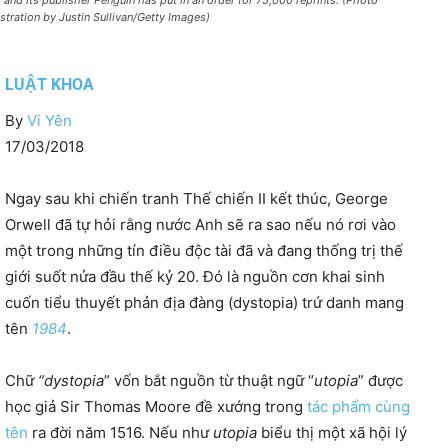
st and its publisher Penguin has put in an order for 75,000 reprints. (Photo
ustration by Justin Sullivan/Getty Images)
LUẬT KHOA
By
Vi Yên
17/03/2018
Ngay sau khi chiến tranh Thế chiến II kết thúc, George
Orwell đã tự hỏi rằng nước Anh sẽ ra sao nếu nó rơi vào
một trong những tín điều độc tài đã và đang thống trị thế
giới suốt nửa đầu thế kỷ 20. Đó là nguồn cơn khai sinh
cuốn tiểu thuyết phản địa đàng (dystopia) trứ danh mang
tên
1984
.
Chữ
“dystopia
” vốn bắt nguồn từ thuật ngữ “
utopia
” được
học giả Sir Thomas Moore đề xướng trong
tác phẩm cùng
tên
ra đời năm 1516. Nếu như
utopia
biểu thị một xã hội lý