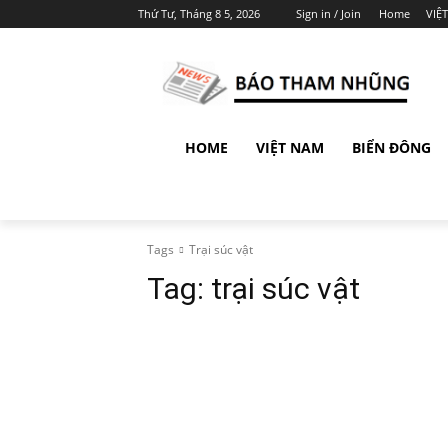
Thứ Tư, Tháng 8 5, 2026
Sign in / Join
Home
VIỆ
HOME
VIỆT NAM
BIỂN ĐÔNG
Tags
Trại súc vật
Tag:
trại súc vật