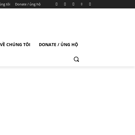
úng tôi
Donate / ủng hộ
VỀ CHÚNG TÔI
DONATE / ỦNG HỘ