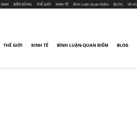
T NAM
BIỂN ĐÔNG
THẾ GIỚI
KINH TẾ
Bình Luận-Quan Điểm
BLOG
Về ch
THẾ GIỚI
KINH TẾ
BÌNH LUẬN-QUAN ĐIỂM
BLOG