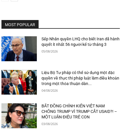
MOST POPULAR
Sếp Nhân quyền LHQ cho biết Iran đã hành
quyết ít nhất 56 người kể từ tháng 3
05/08/2026
Liệu Bộ Tư pháp có thể sử dụng một đặc
quyền về thực thi pháp luật làm điều khoản
trong một thỏa thuận dàn...
04/08/2026
BẤT ĐỒNG CHÍNH KIẾN VIỆT NAM
CHỐNG TRUMP VÌ TRUMP CẮT USAID?! –
MỘT LUẬN ĐIỆU TRẺ CON
03/08/2026