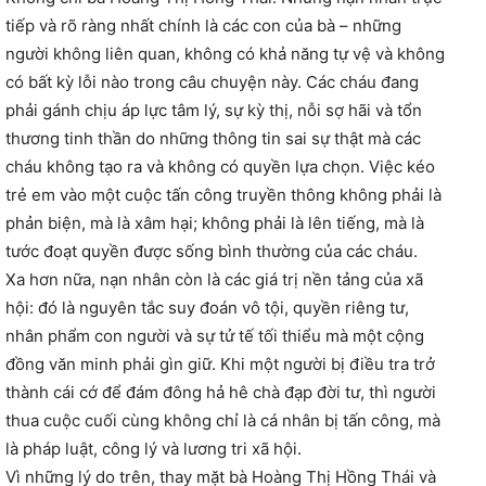
tiếp và rõ ràng nhất chính là các con của bà – những
người không liên quan, không có khả năng tự vệ và không
có bất kỳ lỗi nào trong câu chuyện này. Các cháu đang
phải gánh chịu áp lực tâm lý, sự kỳ thị, nỗi sợ hãi và tổn
thương tinh thần do những thông tin sai sự thật mà các
cháu không tạo ra và không có quyền lựa chọn. Việc kéo
trẻ em vào một cuộc tấn công truyền thông không phải là
phản biện, mà là xâm hại; không phải là lên tiếng, mà là
tước đoạt quyền được sống bình thường của các cháu.
Xa hơn nữa, nạn nhân còn là các giá trị nền tảng của xã
hội: đó là nguyên tắc suy đoán vô tội, quyền riêng tư,
nhân phẩm con người và sự tử tế tối thiểu mà một cộng
đồng văn minh phải gìn giữ. Khi một người bị điều tra trở
thành cái cớ để đám đông hả hê chà đạp đời tư, thì người
thua cuộc cuối cùng không chỉ là cá nhân bị tấn công, mà
là pháp luật, công lý và lương tri xã hội.
Vì những lý do trên, thay mặt bà Hoàng Thị Hồng Thái và