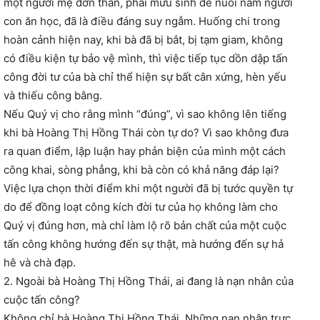
một người mẹ đơn thân, phải mưu sinh để nuôi năm người
con ăn học, đã là điều đáng suy ngẫm. Huống chi trong
hoàn cảnh hiện nay, khi bà đã bị bắt, bị tạm giam, không
có điều kiện tự bảo vệ mình, thì việc tiếp tục dồn dập tấn
công đời tư của bà chỉ thể hiện sự bất cân xứng, hèn yếu
và thiếu công bằng.
Nếu Quý vị cho rằng mình “đúng”, vì sao không lên tiếng
khi bà Hoàng Thị Hồng Thái còn tự do? Vì sao không đưa
ra quan điểm, lập luận hay phản biện của mình một cách
công khai, sòng phẳng, khi bà còn có khả năng đáp lại?
Việc lựa chọn thời điểm khi một người đã bị tước quyền tự
do để đồng loạt công kích đời tư của họ không làm cho
Quý vị đúng hơn, mà chỉ làm lộ rõ bản chất của một cuộc
tấn công không hướng đến sự thật, mà hướng đến sự hả
hê và chà đạp.
2. Ngoài bà Hoàng Thị Hồng Thái, ai đang là nạn nhân của
cuộc tấn công?
Không chỉ bà Hoàng Thị Hồng Thái. Những nạn nhân trực