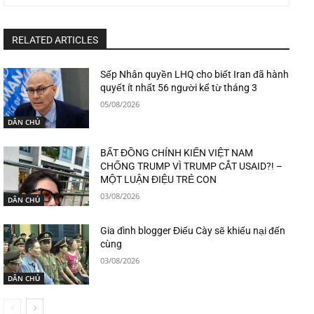
RELATED ARTICLES
Sếp Nhân quyền LHQ cho biết Iran đã hành
quyết ít nhất 56 người kể từ tháng 3
05/08/2026
DÂN CHỦ
BẤT ĐỒNG CHÍNH KIẾN VIỆT NAM
CHỐNG TRUMP VÌ TRUMP CẮT USAID?! –
MỘT LUẬN ĐIỆU TRẺ CON
03/08/2026
DÂN CHỦ
Gia đình blogger Điếu Cày sẽ khiếu nại đến
cùng
03/08/2026
DÂN CHỦ