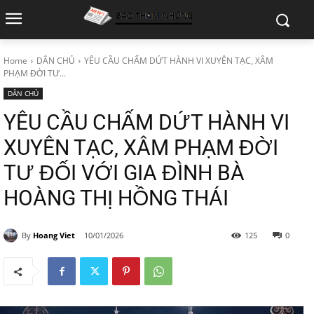
Home
DÂN CHỦ
YÊU CẦU CHẤM DỨT HÀNH VI XUYÊN TẠC, XÂM
PHẠM ĐỜI TƯ...
DÂN CHỦ
YÊU CẦU CHẤM DỨT HÀNH VI
XUYÊN TẠC, XÂM PHẠM ĐỜI
TƯ ĐỐI VỚI GIA ĐÌNH BÀ
HOÀNG THỊ HỒNG THÁI
By
Hoang Viet
10/01/2026
125
0