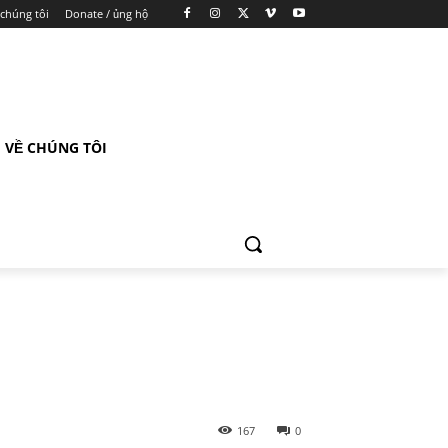
 chúng tôi
Donate / ủng hộ
VỀ CHÚNG TÔI
167
0