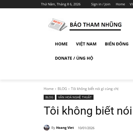
Thứ Năm, Tháng 8 6, 2026
Sign in / Join
Home
V
HOME
VIỆT NAM
BIỂN ĐÔNG
DONATE / ỦNG HỘ
Home
BLOG
Tôi không biết nói gì cùng chị
BLOG
VĂN HOÁ NGHỆ THUẬT
Tôi không biết nói
By
Hoang Viet
10/01/2026