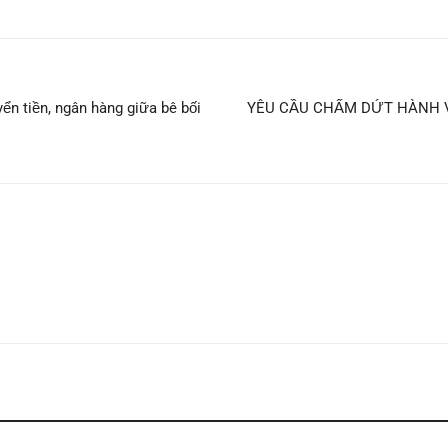
yển tiền, ngân hàng giữa bê bối
YÊU CẦU CHẤM DỨT HÀNH V