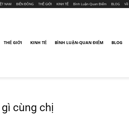
IỆT NAM
BIỂN ĐÔNG
THẾ GIỚI
KINH TẾ
Bình Luận-Quan Điểm
BLOG
Về
THẾ GIỚI
KINH TẾ
BÌNH LUẬN-QUAN ĐIỂM
BLOG
 gì cùng chị