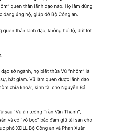
nhôm” quen thân lãnh đạo nào. Họ làm đúng
tức đang ủng hộ, giúp đỡ Bộ Công an.
en thân lãnh đạo, không hối lộ, đút lót
o.
đạo sở ngành, họ biết thừa Vũ “nhôm” là
 sự, bắt giam. Vũ làm quen được lãnh đạo
hòm chìa khoá”, kinh tài cho Nguyễn Bá
ừ sau “Vụ án tướng Trần Văn Thanh”,
ản và có “vỏ bọc” bảo đảm giữ tài sản cho
cục phó XDLL Bộ Công an và Phan Xuân