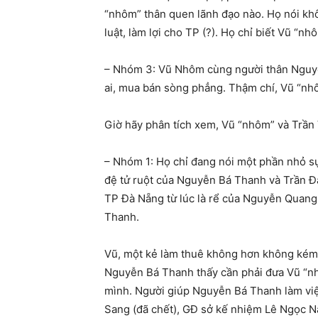
“nhôm” thân quen lãnh đạo nào. Họ nói khô
luật, làm lợi cho TP (?). Họ chỉ biết Vũ “
– Nhóm 3: Vũ Nhôm cùng người thân Nguyễ
ai, mua bán sòng phẳng. Thậm chí, Vũ “nhô
Giờ hãy phân tích xem, Vũ “nhôm” và Trần 
– Nhóm 1: Họ chỉ đang nói một phần nhỏ sự
đệ tử ruột của Nguyễn Bá Thanh và Trần Đạ
TP Đà Nẵng từ lúc là rể của Nguyễn Quang 
Thanh.
Vũ, một kẻ làm thuê không hơn không kém.
Nguyễn Bá Thanh thấy cần phải đưa Vũ “nh
mình. Người giúp Nguyễn Bá Thanh làm vi
Sang (đã chết), GĐ sở kế nhiệm Lê Ngọc 