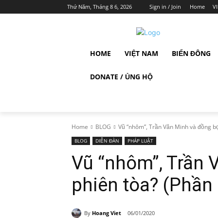
Thứ Năm, Tháng 8 6, 2026
Sign in / Join
Home
V
HOME
VIỆT NAM
BIỂN ĐÔNG
DONATE / ỦNG HỘ
Home
BLOG
Vũ “nhôm”, Trần Văn Minh và đồng bọn
BLOG
DIỄN ĐÀN
PHÁP LUẬT
Vũ “nhôm”, Trần 
phiên tòa? (Phần 
By
Hoang Viet
06/01/2020