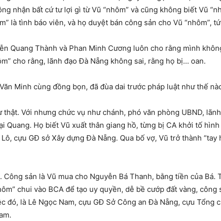
ng nhận bất cứ tư lợi gì từ Vũ “nhôm” và cũng không biết Vũ “
nhôm” là tình báo viên, và họ duyệt bán công sản cho Vũ “nhôm”, 
n Quang Thành và Phan Minh Cương luôn cho rằng mình không qu
m” cho rằng, lãnh đạo Đà Nẵng không sai, rằng họ bị… oan.
Văn Minh cùng đồng bọn, đã đùa dai trước pháp luật như thế nà
 thật. Với nhưng chức vụ như chánh, phó văn phòng UBND, lãnh 
i Quang. Họ biết Vũ xuất thân giang hồ, từng bị CA khởi tố hình
Lô, cựu GĐ sở Xây dựng Đà Nẵng. Qua bố vợ, Vũ trở thành “tay 
 Công sản là Vũ mua cho Nguyễn Bá Thanh, bằng tiền của Bá. T
ôm” chui vào BCA để tạo uy quyền, dễ bề cướp đất vàng, công s
ệc đó, là Lê Ngọc Nam, cựu GĐ Sở Công an Đà Nẵng, cựu Tổng 
Nam.