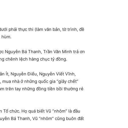
i phải thực thi (làm văn bản, tờ trình, đề
n hùm.
ược Nguyễn Bá Thanh, Trần Văn Minh trả ơn
ởng chênh lệch hàng chục tỷ đồng.
n Ít, Nguyễn Điểu, Nguyễn Viết Vĩnh,
 mua nhà ở những quốc gia “giãy chết”
cầm trên tay những đồng tiền bồi thường rẻ
n Tổ chức. Họ quá biết Vũ “nhôm” là đầu
Nguyễn Bá Thanh, Vũ “nhôm” cũng buôn đất