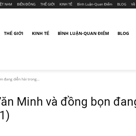
IỆT NAM
BIỂN ĐÔNG
THẾ GIỚI
KINH TẾ
Bình Luận-Quan Điểm
BLOG
Về
THẾ GIỚI
KINH TẾ
BÌNH LUẬN-QUAN ĐIỂM
BLOG
 đang diễn hài trong...
Văn Minh và đồng bọn đang
1)