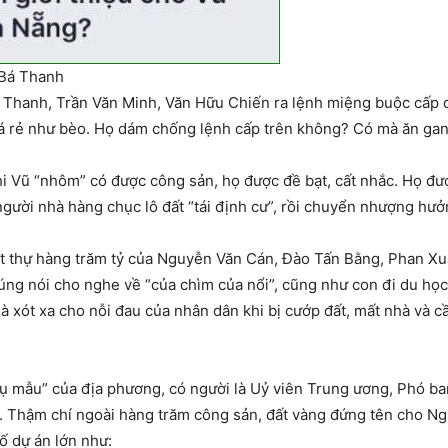
 Bá Thanh
Thanh, Trần Văn Minh, Văn Hữu Chiến ra lệnh miệng buộc cấp dướ
á rẻ như bèo. Họ dám chống lệnh cấp trên không? Có mà ăn ga
hi Vũ “nhôm” có được công sản, họ được đề bạt, cất nhắc. Họ đ
người nhà hàng chục lô đất “tái định cư”, rồi chuyển nhượng hư
t thự hàng trăm tỷ của Nguyễn Văn Cán, Đào Tấn Bằng, Phan Xuâ
 nói cho nghe về “của chìm của nổi”, cũng như con đi du học,
mà xót xa cho nỗi đau của nhân dân khi bị cướp đất, mất nhà và 
ụ mẫu” của địa phương, có người là Uỷ viên Trung ương, Phó ba
nh. Thậm chí ngoài hàng trăm công sản, đất vàng đứng tên cho 
ố dự án lớn như: