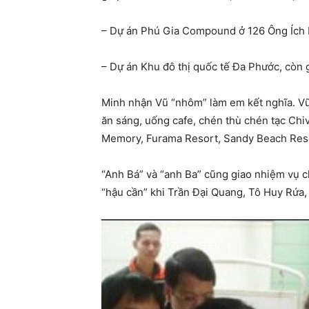
– Dự án Phú Gia Compound ở 126 Ông Ích Kh
– Dự án Khu đô thị quốc tế Đa Phước, còn g
Minh nhận Vũ “nhôm” làm em kết nghĩa. Vũ
ăn sáng, uống cafe, chén thù chén tạc Chi
Memory, Furama Resort, Sandy Beach Re
“Anh Bá” và “anh Ba” cũng giao nhiệm vụ c
“hậu cần” khi Trần Đại Quang, Tô Huy Rứa,