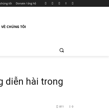
 chúng tôi
Donate / ủng hộ
VỀ CHÚNG TÔI
 diễn hài trong
811
0