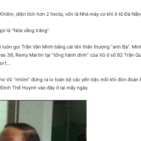
iêm, diện tích hơn 2 hecta, vốn là Nhà máy cơ khí ô tô Đà Nẵn
ọi là “Nửa vầng trăng”.
 luôn gọi Trần Văn Minh bằng cái tên thân thương “anh Ba”. Mi
vas 38, Remy Martin tại “tổng hành dinh” của Vũ ở số 82 Trần Q
sort…
ho Vũ “nhôm” đứng ra lo toàn bộ các yến tiệc mỗi khi đón đoàn B
 Đinh Thế Huynh vào đây ở lại mấy ngày.