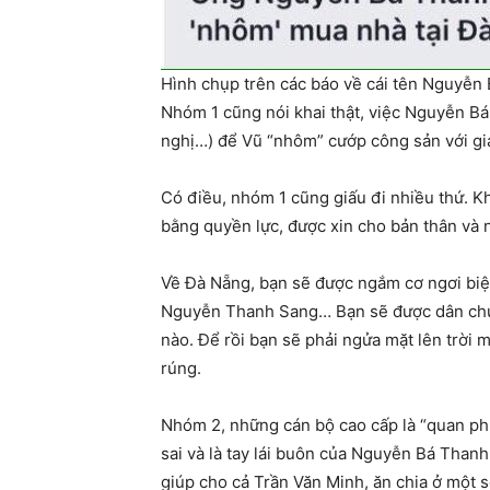
Hình chụp trên các báo về cái tên Nguyễn
Nhóm 1 cũng nói khai thật, việc Nguyễn Bá 
nghị…) để Vũ “nhôm” cướp công sản với gi
Có điều, nhóm 1 cũng giấu đi nhiều thứ. K
bằng quyền lực, được xin cho bản thân và 
Về Đà Nẵng, bạn sẽ được ngắm cơ ngơi biệ
Nguyễn Thanh Sang… Bạn sẽ được dân chúng
nào. Để rồi bạn sẽ phải ngửa mặt lên trời 
rúng.
Nhóm 2, những cán bộ cao cấp là “quan ph
sai và là tay lái buôn của Nguyễn Bá Tha
giúp cho cả Trần Văn Minh, ăn chia ở một s