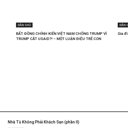
DÂN CHỦ
DÂN 
BẤT ĐỒNG CHÍNH KIẾN VIỆT NAM CHỐNG TRUMP VÌ
Gia đ
TRUMP CẮT USAID?! – MỘT LUẬN ĐIỆU TRẺ CON
Nhà Tù Không Phải Khách Sạn (phần II)