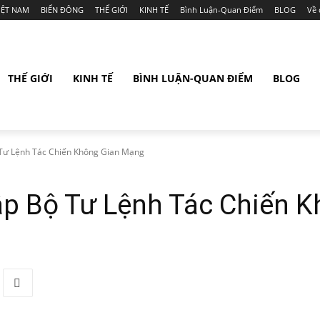
IỆT NAM
BIỂN ĐÔNG
THẾ GIỚI
KINH TẾ
Bình Luận-Quan Điểm
BLOG
Về 
THẾ GIỚI
KINH TẾ
BÌNH LUẬN-QUAN ĐIỂM
BLOG
 Tư Lệnh Tác Chiến Không Gian Mạng
ập Bộ Tư Lệnh Tác Chiến 