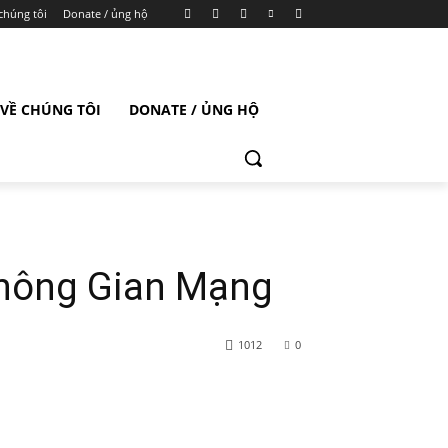
chúng tôi
Donate / ủng hộ
VỀ CHÚNG TÔI
DONATE / ỦNG HỘ
Không Gian Mạng
1012
0