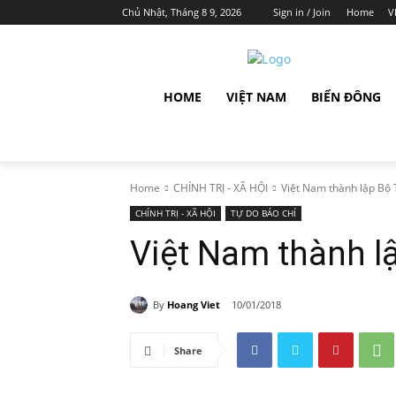
Chủ Nhật, Tháng 8 9, 2026
Sign in / Join
Home
V
HOME
VIỆT NAM
BIỂN ĐÔNG
Home
CHÍNH TRỊ - XÃ HỘI
Việt Nam thành lập Bộ
CHÍNH TRỊ - XÃ HỘI
TỰ DO BÁO CHÍ
Việt Nam thành l
By
Hoang Viet
10/01/2018
Share