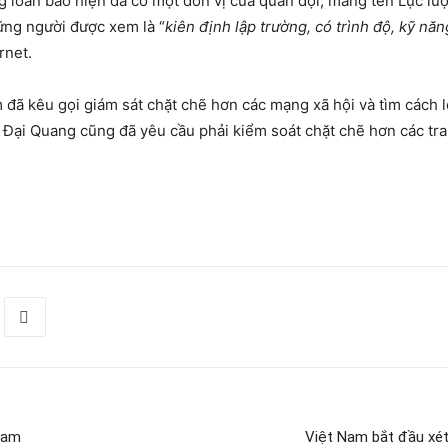
g loan báo hiện đã có một đơn vị của quân đội, mang tên Lực lư
hững người được xem là “
kiên định lập trường, có trình độ, kỹ n
rnet.
 đã kêu gọi giám sát chặt chẽ hơn các mạng xã hội và tìm cách l
 Đại Quang cũng đã yêu cầu phải kiểm soát chặt chẽ hơn các tran
Nam
Việt Nam bắt đầu xét