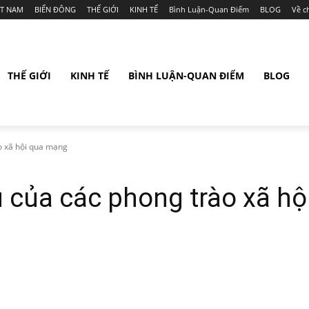
ỆT NAM
BIỂN ĐÔNG
THẾ GIỚI
KINH TẾ
Bình Luận-Quan Điểm
BLOG
Về c
THẾ GIỚI
KINH TẾ
BÌNH LUẬN-QUAN ĐIỂM
BLOG
o xã hội qua mạng
 của các phong trào xã h