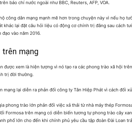
trên báo chí nước ngoài như BBC, Reuters, AFP, VOA.
g hộ công dân mạng mạnh mẽ hơn trong chuyện này vì nếu họ tườ
 khác lại đặt câu hỏi liệu có động cơ chính trị đằng sau cách tư
h đạo vào năm 2016.
y trên mạng
 được xem là hiện tượng vì nó tạo ra các phong trào xã hội trê
h trị đời thường.
 mạng lại diễn ra phản đối công ty Tân Hiệp Phát vì cách đối x
 phong trào lớn phản đối việc xả thải từ nhà máy thép Formosa Đ
đối Formosa trên mạng có diễn biến tương tự phong trào cây xa
hành phố lớn cho đến khi chính phủ yêu cầu tập đoàn Đài Loan trả 