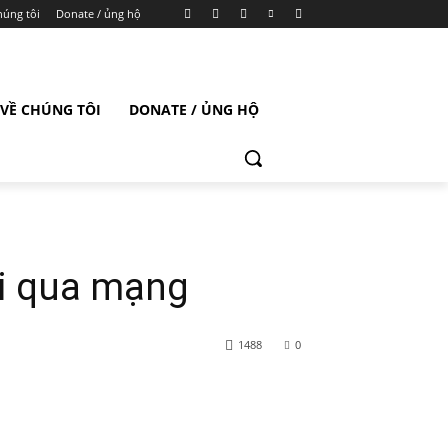
húng tôi
Donate / ủng hộ
VỀ CHÚNG TÔI
DONATE / ỦNG HỘ
ội qua mạng
1488
0