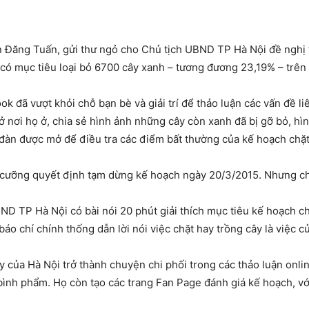
n Đăng Tuấn, gửi thư ngỏ cho Chủ tịch UBND TP Hà Nội đề nghị 
có mục tiêu loại bỏ 6700 cây xanh – tương đương 23,19% – trên
k đã vượt khỏi chỗ bạn bè và giải trí để thảo luận các vấn đề l
 ở nơi họ ở, chia sẻ hình ảnh những cây còn xanh đã bị gỡ bỏ, h
đàn được mở để điều tra các điểm bất thường của kế hoạch chặt 
n cưỡng quyết định tạm dừng kế hoạch ngày 20/3/2015. Nhưng ch
ND TP Hà Nội có bài nói 20 phút giải thích mục tiêu kế hoạch ch
o chí chính thống dẫn lời nói việc chặt hay trồng cây là việc củ
 của Hà Nội trở thành chuyện chi phối trong các thảo luận onli
bình phẩm. Họ còn tạo các trang Fan Page đánh giá kế hoạch, vớ