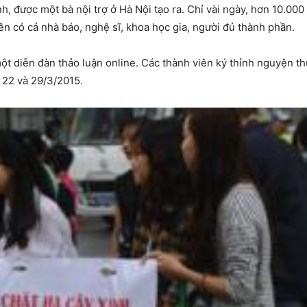
, được một bà nội trợ ở Hà Nội tạo ra. Chỉ vài ngày, hơn 10.000
iên có cả nhà báo, nghệ sĩ, khoa học gia, người đủ thành phần.
t diễn đàn thảo luận online. Các thành viên ký thỉnh nguyện thư
 22 và 29/3/2015.