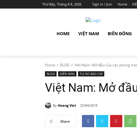
Thứ Bảy, Tháng 8 8, 2026
Sign in / Join
Home
VI
HOME
VIỆT NAM
BIỂN ĐÔNG
Home
BLOG
Việt Nam: Mở đầu của các phong trà
BLOG
DIỄN ĐÀN
TỰ DO BÁO CHÍ
Việt Nam: Mở đầu
By
Hoang Viet
25/04/2018
Share