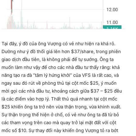
Tại đây, ý đồ của ông Vượng có vẻ như hiện ra khá rỏ.
Dường như ý đồ thổi giá lên hơn $37/share, trong phiên
giao dịch đầu tiên, là không phải để tự sướng. Ông ta
muốn làm như vậy để cho các nhà đầu tư thấy rằng: khả
năng tạo ra đà “tâm lý hứng khởi” của VFS là rất cao, và
ngay sau đó rút về phòng thủ tại cột mốc $25, ý muốn
mời gọi các nhà đầu tư, khoảng cách giữa $37 – $25 đều
là các điểm vào hợp lý. Thất thủ quá nhanh tại cột mốc
$25 khiến ông ta trở nên vừa thận trọng, vừa khinh xuất.
Sự thận trọng thể hiện ở chổ, có vẻ như ông ta đã từ bỏ
các tham vọng trên cao mà quay trở lại mặt đất với cột
mốc số $10. Sự thay đổi này khiến ông Vượng tỏ ra bớt