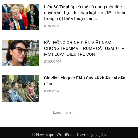
Liệu Bộ Tư pháp có thể sử dụng một đặc
quyền về thực thi pháp luật làm điều khoản
trong một thỏa thuận dàn...
04/08/2026
BẤT ĐỒNG CHÍNH KIẾN VIỆT NAM
CHỐNG TRUMP VÌ TRUMP CẮT USAID?! –
MỘT LUẬN ĐIỆU TRẺ CON
03/08/2026
Gia đình blogger Điếu Cày sẽ khiếu nại đến
cùng
03/08/2026
Load more
© Newspaper WordPress Theme by TagDiv