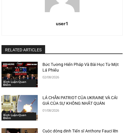
user1
RELATED ARTICLES
Bức Tường Hiến Pháp Và Bài Học Từ Một
Lá Phiếu
02/08/2026
Bình Luận-Quan
Điểm
LÁ CHẮN PATRIOT CỦA UKRAINE VÀ CÁI
GIÁ CỦA SỰ KHÔNG NHẤT QUÁN
01/08/2026
Bình Luận-Quan
Điểm
Cuộc đóng đinh Tiến sĩ Anthony Fauci lên