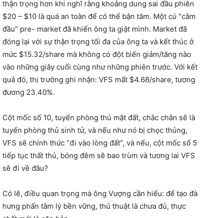
thận trọng hơn khi nghĩ rằng khoảng dung sai đầu phiên
$20 – $10 là quá an toàn để có thể bận tâm. Một cú “cắm
đầu” pre- market đã khiến ông ta giật mình. Market đã
đóng lại với sự thận trọng tối đa của ông ta và kết thúc ở
mức $15.32/share mà không có đột biến giảm/tăng nào
vào những giây cuối cùng như những phiên trước. Với kết
quả đó, thị trường ghi nhận: VFS mất $4.68/share, tương
đương 23.40%.
Cột mốc số 10, tuyến phòng thủ mặt đất, chắc chắn sẽ là
tuyến phòng thủ sinh tử, và nếu như nó bị chọc thủng,
VFS sẽ chính thức “đi vào lòng đất”, và nếu, cột mốc số 5
tiếp tục thất thủ, bóng đêm sẽ bao trùm và tương lai VFS
sẽ đi về đâu?
Có lẽ, điều quan trọng mà ông Vượng cần hiểu: để tạo đà
hưng phấn tâm lý bền vững, thủ thuật là chưa đủ, thực