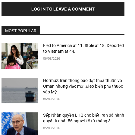
LOG IN TO LEAVE A COMMENT
MOST POPULAR
Fled to America at 11. Stole at 18. Deported
to Vietnam at 44.
06/08/2026
Hormuz: Iran thông báo đạt thỏa thuận với
Oman nhưng việc mở lại eo biển phụ thuộc
vào Mỹ
06/08/2026
Sếp Nhân quyền LHQ cho biết Iran đã hành
quyết ít nhất 56 người kể từ tháng 3
05/08/2026