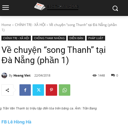
Home
CHÍNH TRỊ - XÃ HỘI
Về chuyện “song Thanh” tại Đà Nẵng (phần
1)
CHÍNH TRỊ - XÃ HỘI
CHỐNG THAM NHŨNG
DIỄN ĐÀN
PHÁP LUẬT
Về chuyện “song Thanh” tại
Đà Nẵng (phần 1)
By
Hoang Viet
22/04/2018
1448
0
g Trần Văn Thanh bị triệu tập đến tòa trên băng ca. Ảnh: Trần Bang
FB Lê Hồng Hà