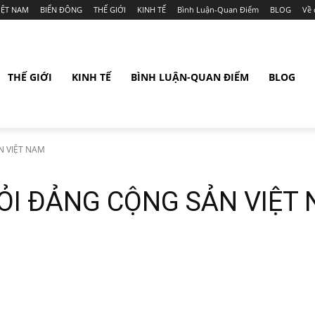
IỆT NAM
BIỂN ĐÔNG
THẾ GIỚI
KINH TẾ
Bình Luận-Quan Điểm
BLOG
Về 
THẾ GIỚI
KINH TẾ
BÌNH LUẬN-QUAN ĐIỂM
BLOG
N VIỆT NAM
ỎI ĐẢNG CỘNG SẢN VIỆT