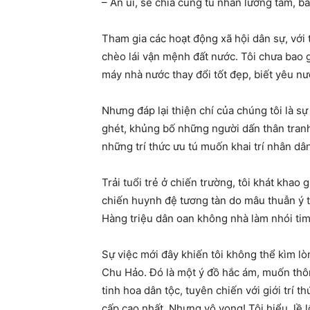
– An ủi, sẻ chia cùng tù nhân lương tâm, 
Tham gia các hoạt động xã hội dân sự, với 
chèo lái vận mệnh đất nước. Tôi chưa bao g
máy nhà nước thay đổi tốt đẹp, biết yêu nư
Nhưng đáp lại thiện chí của chúng tôi là s
ghét, khủng bố những người dấn thân tranh
những trí thức ưu tú muốn khai trí nhân dân
Trải tuổi trẻ ở chiến trường, tôi khát kha
chiến huynh đệ tương tàn do mâu thuẫn ý th
Hàng triệu dân oan không nhà làm nhói tim tô
Sự việc mới đây khiến tôi không thể kìm 
Chu Hảo. Đó là một ý đồ hắc ám, muốn thông
tinh hoa dân tộc, tuyên chiến với giới trí 
cấp cao nhất. Nhưng vô vọng! Tôi hiểu, lề 