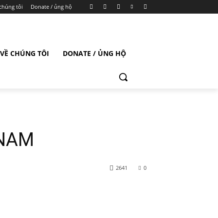
chúng tôi
Donate / ủng hộ
VỀ CHÚNG TÔI
DONATE / ỦNG HỘ
 NAM
2641
0