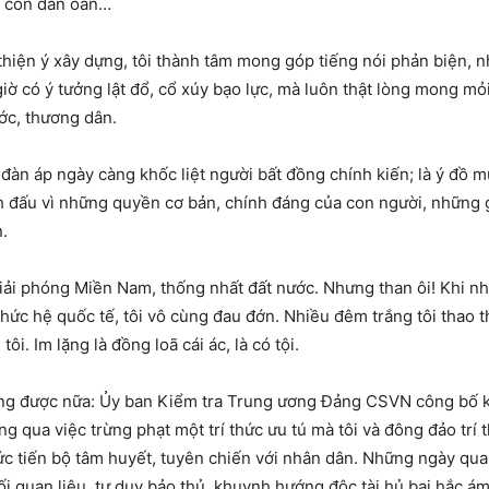
bà con dân oan…
thiện ý xây dựng, tôi thành tâm mong góp tiếng nói phản biện, 
iờ có ý tưởng lật đổ, cổ xúy bạo lực, mà luôn thật lòng mong m
ớc, thương dân.
ự đàn áp ngày càng khốc liệt người bất đồng chính kiến; là ý đồ
 đấu vì những quyền cơ bản, chính đáng của con người, những gi
.
o giải phóng Miền Nam, thống nhất đất nước. Nhưng than ôi! Khi 
ức hệ quốc tế, tôi vô cùng đau đớn. Nhiều đêm trắng tôi thao th
i. Im lặng là đồng loã cái ác, là có tội.
lòng được nữa: Ủy ban Kiểm tra Trung ương Đảng CSVN công bố 
 qua việc trừng phạt một trí thức ưu tú mà tôi và đông đảo trí
thức tiến bộ tâm huyết, tuyên chiến với nhân dân. Những ngày qua,
lối quan liêu, tư duy bảo thủ, khuynh hướng độc tài hủ bại hắc