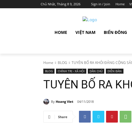
Chủ Nhật, Tháng 8 9, 2026
Sign in / Join
Home
V
HOME
VIỆT NAM
BIỂN ĐÔNG
Home
BLOG
TUYÊN BỐ RA KHỎI ĐẢNG CỘNG SẢ
BLOG
CHÍNH TRỊ - XÃ HỘI
DÂN CHỦ
DIỄN ĐÀN
TUYÊN BỐ RA KH
By
Hoang Viet
04/11/2018
Share