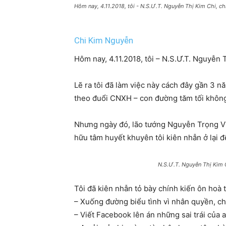
Hôm nay, 4.11.2018, tôi - N.S.Ư.T. Nguyễn Thị Kim Chi, c
Chi Kim Nguyễn
Hôm nay, 4.11.2018, tôi – N.S.Ư.T. Nguyễn
Lẽ ra tôi đã làm việc này cách đây gần 3 
theo đuổi CNXH – con đường tăm tối không c
Nhưng ngày đó, lão tướng Nguyễn Trọng Vĩ
hữu tâm huyết khuyên tôi kiên nhẫn ở lại 
N.S.Ư.T. Nguyễn Thị Kim 
Tôi đã kiên nhẫn tỏ bày chính kiến ôn hoà 
– Xuống đường biểu tình vì nhân quyền, c
– Viết Facebook lên án những sai trái của a