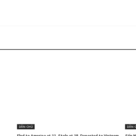
DÂN CHỦ
DÂN 
Fled to America at 11. Stole at 18. Deported to Vietnam
Sếp N