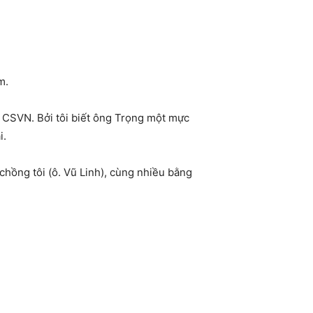
m.
g CSVN. Bởi tôi biết ông Trọng một mực
i.
hồng tôi (ô. Vũ Linh), cùng nhiều bằng