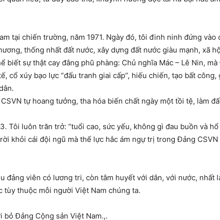
 tại chiến trường, năm 1971. Ngày đó, tôi đinh ninh đứng vào 
hương, thống nhất đất nước, xây dựng đất nước giàu mạnh, xã h
a thể biết sự thật cay đắng phũ phàng: Chủ nghĩa Mác – Lê Nin, m
ế, cổ xúy bạo lực “đấu tranh giai cấp”, hiếu chiến, tạo bất công,
dân.
 CSVN tự hoang tưởng, tha hóa biến chất ngày một tồi tệ, làm đ
3. Tôi luôn trăn trở: “tuổi cao, sức yếu, không gì đau buồn và h
ải rời khỏi cái đội ngũ mà thế lực hắc ám ngự trị trong Đảng CS
đảng viên có lương tri, còn tâm huyết với dân, với nước, nhất là
 tùy thuộc mỗi người Việt Nam chúng ta.
rời bỏ Đảng Cộng sản Việt Nam.,.