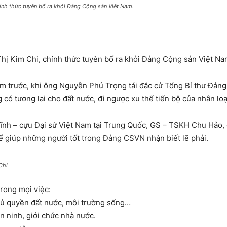
hính thức tuyên bố ra khỏi Đảng Cộng sản Việt Nam.
 Thị Kim Chi, chính thức tuyên bố ra khỏi Đảng Cộng sản Việt Na
năm trước, khi ông Nguyễn Phú Trọng tái đắc cử Tổng Bí thư Đản
ó tương lai cho đất nước, đi ngược xu thế tiến bộ của nhân loạ
nh – cựu Đại sứ Việt Nam tại Trung Quốc, GS – TSKH Chu Hảo, c
để giúp những người tốt trong Đảng CSVN nhận biết lẽ phải.
Chi
trong mọi việc:
hủ quyền đất nước, môi trường sống…
n ninh, giới chức nhà nước.