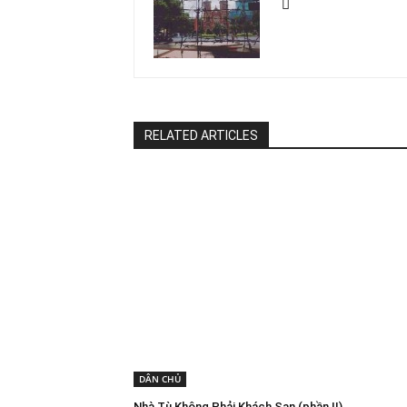
RELATED ARTICLES
DÂN CHỦ
Nhà Tù Không Phải Khách Sạn (phần II)