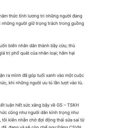
nhằm thức tỉnh lương tri những người đang
ỏi những người giữ trọng trách trong guồng
 muốn biến nhân dân thành bầy cừu; thù
á trị phổ quát của nhân loại; hãm hại
nhận ra mình đã góp tuổi xanh vào một cuộc
ức, khi những người ưu tú lần lượt vào tù.
kết luận hết sức xằng bậy về GS – TSKH
 thức cũng như người dân kính trọng như
 tôi kiên nhẫn chờ đợi động thái sửa sai từ
 ám đã, đang và sẽ còn chế ngự Đảng CSVN,