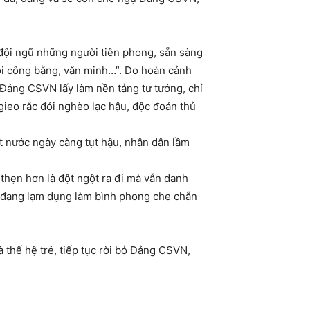
đội ngũ những người tiên phong, sẵn sàng
ội công bằng, văn minh…”. Do hoàn cảnh
à Đảng CSVN lấy làm nền tảng tư tưởng, chỉ
 gieo rắc đói nghèo lạc hậu, độc đoán thủ
ất nước ngày càng tụt hậu, nhân dân lầm
ổ thẹn hơn là đột ngột ra đi mà vẫn danh
VN đang lạm dụng làm bình phong che chắn
 thế hệ trẻ, tiếp tục rời bỏ Đảng CSVN,