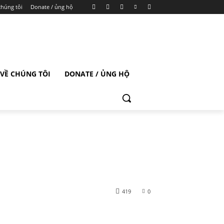
chúng tôi
Donate / ủng hộ
VỀ CHÚNG TÔI
DONATE / ỦNG HỘ
419
0