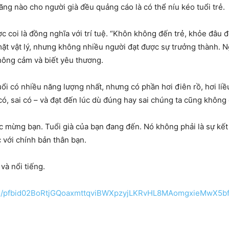
ăng nào cho người già đều quảng cáo là có thể níu kéo tuổi trẻ.
coi là đồng nghĩa với trí tuệ. “Khôn không đến trẻ, khỏe đâu đến
mặt vật lý, nhưng không nhiều người đạt được sự trưởng thành. N
 thông cảm và biết yêu thương.
 tuổi có nhiều năng lượng nhất, nhưng có phần hơi điên rồ, hơi liề
 có, sai có – và đạt đến lúc dù đúng hay sai chúng ta cũng không
c mừng bạn. Tuổi già của bạn đang đến. Nó không phải là sự kết
c với chính bản thân bạn.
và nổi tiếng.
osts/pfbid02BoRtjGQoaxmttqviBWXpzyjLKRvHL8MAomgxieMwX5b