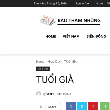
Thứ Năm, Tháng 8 6, 2026
Sign in / Join
Home
V
HOME
VIỆT NAM
BIỂN ĐÔNG
Home
Giáo Dục
TUỔI GIÀ
Giáo Dục
TUỔI GIÀ
By
user1
04/03/2023
Share