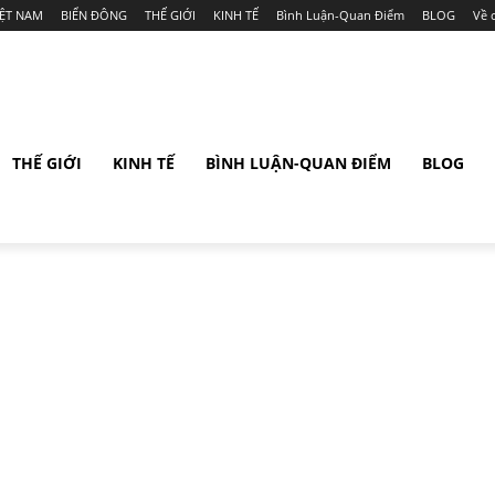
IỆT NAM
BIỂN ĐÔNG
THẾ GIỚI
KINH TẾ
Bình Luận-Quan Điểm
BLOG
Về 
THẾ GIỚI
KINH TẾ
BÌNH LUẬN-QUAN ĐIỂM
BLOG