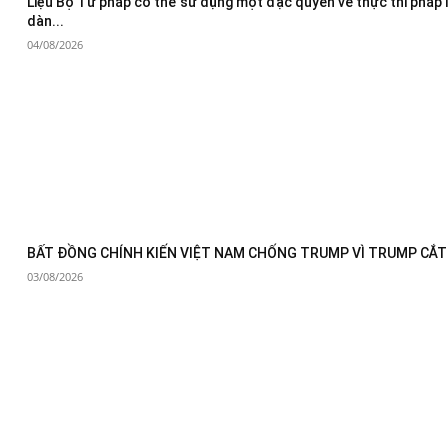
Liệu Bộ Tư pháp có thể sử dụng một đặc quyền về thực thi pháp 
dàn...
04/08/2026
BẤT ĐỒNG CHÍNH KIẾN VIỆT NAM CHỐNG TRUMP VÌ TRUMP CẮT 
03/08/2026