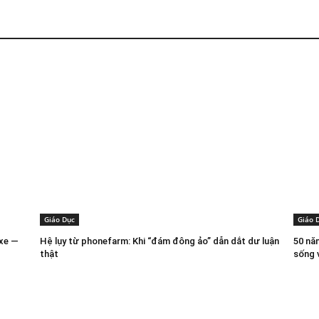
Giáo Dục
Giáo 
 xe —
Hệ lụy từ phonefarm: Khi “đám đông ảo” dẫn dắt dư luận
50 nă
thật
sống 