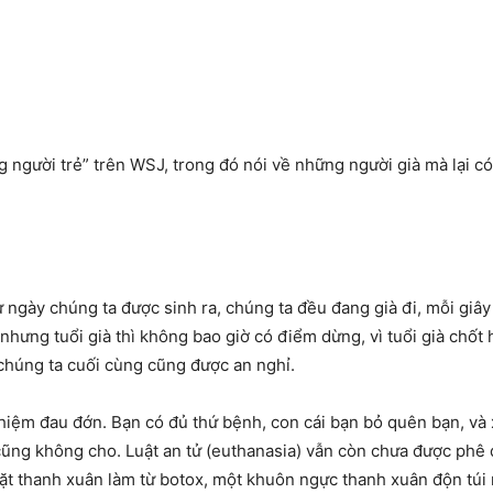
g người trẻ” trên WSJ, trong đó nói về những người già mà lại có tâ
từ ngày chúng ta được sinh ra, chúng ta đều đang già đi, mỗi giâ
i, nhưng tuổi già thì không bao giờ có điểm dừng, vì tuổi già chốt 
hì chúng ta cuối cùng cũng được an nghỉ.
ghiệm đau đớn. Bạn có đủ thứ bệnh, con cái bạn bỏ quên bạn, và 
ũng không cho. Luật an tử (euthanasia) vẫn còn chưa được phê d
 mặt thanh xuân làm từ botox, một khuôn ngực thanh xuân độn tú