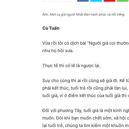
Ảnh: Một cụ già người Nhật Bản hạnh phúc và nổi tiếng.
Cù Tuấn
Vừa rồi tôi có dịch bài “Người già coi thườn
như họ hồi xưa.
Thực tế thì có lẽ là ngược lại.
Suy cho cùng thì ai rồi cũng sẽ già đi. Kể 
phải kết thúc, tuổi trẻ rồi cũng phải tàn lụ
tuổi già, vì ở điểm kết thúc của tuổi già t
Đối với phương Tây, tuổi già là một kinh n
muốn. Đôi khi bạn muốn chết sớm, xã hội c
lại tuổi trẻ, chúng ta tìm kiếm một khuôn