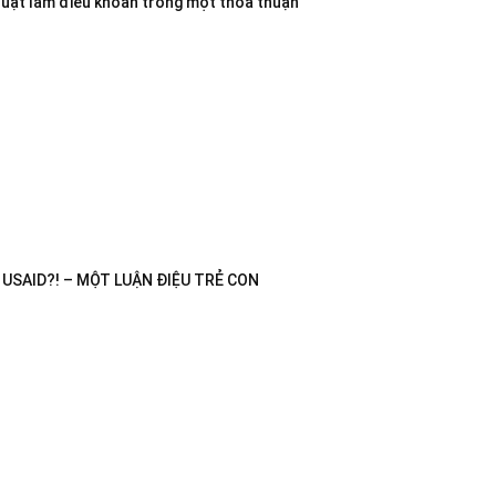
luật làm điều khoản trong một thỏa thuận
USAID?! – MỘT LUẬN ĐIỆU TRẺ CON