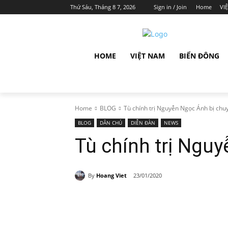
Thứ Sáu, Tháng 8 7, 2026
Sign in / Join
Home
VI
HOME
VIỆT NAM
BIỂN ĐÔNG
Home
BLOG
Tù chính trị Nguyễn Ngọc Ánh bị chu
BLOG
DÂN CHỦ
DIỄN ĐÀN
NEWS
Tù chính trị Ngu
By
Hoang Viet
23/01/2020
Share