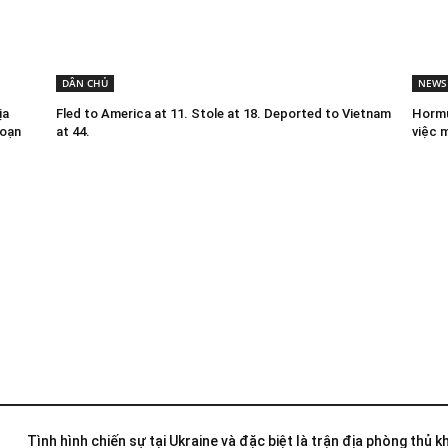
DÂN CHỦ
NEWS
ịa
Fled to America at 11. Stole at 18. Deported to Vietnam
Hormu
đoạn
at 44.
việc 
Tình hình chiến sự tại Ukraine và đặc biệt là trận địa phòng thủ 