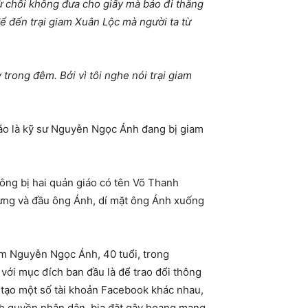
 từ chối không đưa cho giấy mà bảo đi thẳng
 để đến trại giam Xuân Lộc mà người ta từ
trong đêm. Bởi vì tôi nghe nói trại giam
báo là kỹ sư Nguyễn Ngọc Ánh đang bị giam
 ông bị hai quản giáo có tên Võ Thanh
lưng và đầu ông Ánh, dí mặt ông Ánh xuống
tôm Nguyễn Ngọc Ánh, 40 tuổi, trong
với mục đích ban đầu là để trao đổi thông
c tạo một số tài khoản Facebook khác nhau,
ính quyền nhân dân, bịa đặt gây hoang mang