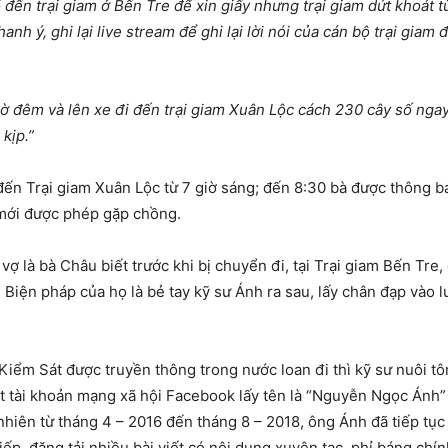
số đến trại giam ở Bến Tre để xin giấy nhưng trại giam dứt khoát
anh ý, ghi lại live stream để ghi lại lời nói của cán bộ trại giam
 đêm và lên xe đi đến trại giam Xuân Lộc cách 230 cây số ngay 
kịp.”
đến Trại giam Xuân Lộc từ 7 giờ sáng; đến 8:30 bà được thông 
 mới được phép gặp chồng.
là bà Châu biết trước khi bị chuyển đi, tại Trại giam Bến Tre,
iện pháp của họ là bẻ tay kỹ sư Ánh ra sau, lấy chân đạp vào 
 Kiểm Sát được truyền thông trong nước loan đi thì kỹ sư nuôi 
ột tài khoản mạng xã hội Facebook lấy tên là “Nguyễn Ngọc Ánh” 
 nhiên từ tháng 4 – 2016 đến tháng 8 – 2018, ông Ánh đã tiếp tụ
iếp, đăng tải nhiều bài viết có nội dung xuyên tạc, phỉ báng ch