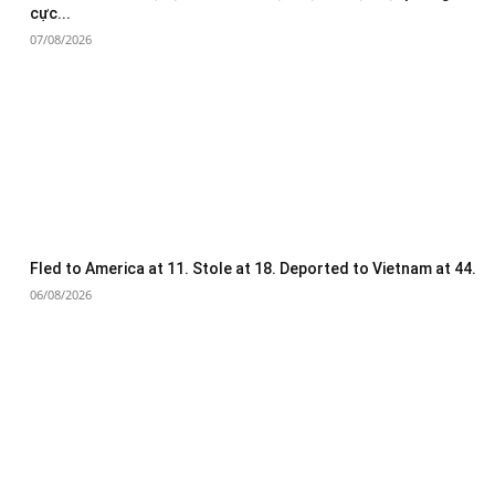
cực...
07/08/2026
Fled to America at 11. Stole at 18. Deported to Vietnam at 44.
06/08/2026