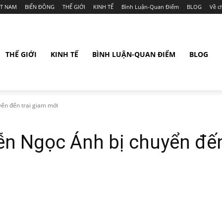
ỆT NAM
BIỂN ĐÔNG
THẾ GIỚI
KINH TẾ
Bình Luận-Quan Điểm
BLOG
Về c
THẾ GIỚI
KINH TẾ
BÌNH LUẬN-QUAN ĐIỂM
BLOG
yển đến trại giam mới
yễn Ngọc Ánh bị chuyển đến