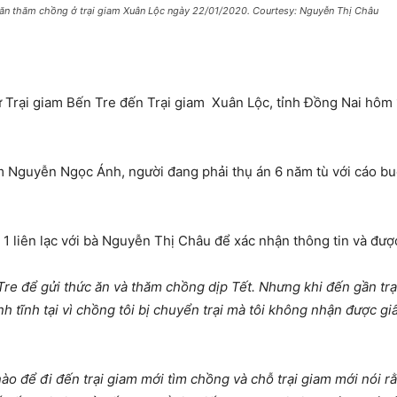
ăn thăm chồng ở trại giam Xuân Lộc ngày 22/01/2020. Courtesy: Nguyễn Thị Châu
 Trại giam Bến Tre đến Trại giam Xuân Lộc, tỉnh Đồng Nai hôm 1
m Nguyễn Ngọc Ánh, người đang phải thụ án 6 năm tù với cáo bu
1 liên lạc với bà Nguyễn Thị Châu để xác nhận thông tin và được
 Tre để gửi thức ăn và thăm chồng dịp Tết. Nhưng khi đến gần trạ
nh tĩnh tại vì chồng tôi bị chuyển trại mà tôi không nhận được g
o để đi đến trại giam mới tìm chồng và chỗ trại giam mới nói r