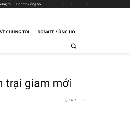
húng tôi
Donate / ủng hộ
VỀ CHÚNG TÔI
DONATE / ỦNG HỘ
 trại giam mới
1483
0