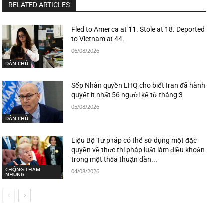
RELATED ARTICLES
Fled to America at 11. Stole at 18. Deported
to Vietnam at 44.
06/08/2026
DÂN CHỦ
Sếp Nhân quyền LHQ cho biết Iran đã hành
quyết ít nhất 56 người kể từ tháng 3
05/08/2026
DÂN CHỦ
Liệu Bộ Tư pháp có thể sử dụng một đặc
quyền về thực thi pháp luật làm điều khoản
trong một thỏa thuận dàn...
CHỐNG THAM
04/08/2026
NHŨNG