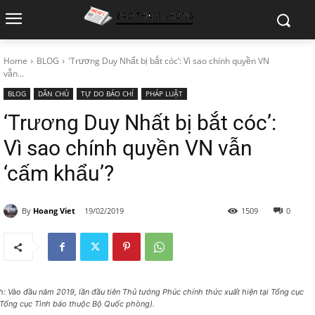
Home
BLOG
'Trương Duy Nhất bị bắt cóc’: Vì sao chính quyền VN
vẫn...
BLOG
DÂN CHỦ
TỰ DO BÁO CHÍ
PHÁP LUẬT
‘Trương Duy Nhất bị bắt cóc’:
Vì sao chính quyền VN vẫn
‘cấm khẩu’?
By
Hoang Viet
19/02/2019
1509
0
h: Vào đầu năm 2019, lần đầu tiên Thủ tướng Phúc chính thức xuất hiện tại Tổng cục
(Tổng cục Tình báo thuộc Bộ Quốc phòng).