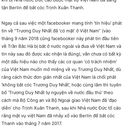
tận Berlin để bắt cóc Trịnh Xuân Thanh.
Ngay cả sau việc một facebooker mang tính ‘tín hiệu’ phát
tin về “Trương Duy Nhất đã ‘có mặt’ ở Việt Nam” (vào
tháng 9 năm 2018 cũng facebooker này phát tin đầu tiên
về Trần Bắc Hà bị bắt ở nước ngoài và đưa về Việt Nam và
tin này sau đó được xác nhận là đúng), vẫn chưa có bất kỳ
một dấu hiệu nào cho thấy các cơ quan ‘có trách nhiệm’
của Việt Nam muốn mở miệng về vụ Trương Duy Nhất, dù
rằng cách thức đơn giản nhất của Việt Nam là chối phắt
‘không bắt cóc Trương Duy Nhất’, hoặc cùng lắm thì tuyên
bố ‘Trương Duy Nhất tự nguyện về nước đầu thú’ theo
cách mà Bộ Công an và Bộ Ngoại giao Việt Nam đã ‘đạo
diễn’ cho Trịnh Xuân Thanh, sau khi Nhà nước Đức tố cáo
rằng mật vụ việt Nam đã nhảy xổ vào Berlin để bắt cóc
Thanh vào tháng 7 năm 2017.