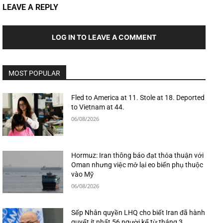
LEAVE A REPLY
LOG IN TO LEAVE A COMMENT
MOST POPULAR
Fled to America at 11. Stole at 18. Deported
to Vietnam at 44.
06/08/2026
Hormuz: Iran thông báo đạt thỏa thuận với
Oman nhưng việc mở lại eo biển phụ thuộc
vào Mỹ
06/08/2026
Sếp Nhân quyền LHQ cho biết Iran đã hành
quyết ít nhất 56 người kể từ tháng 3