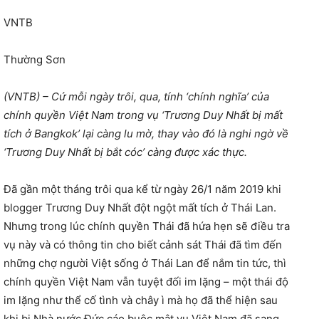
VNTB
Thường Sơn
(VNTB) – Cứ mỗi ngày trôi, qua, tính ‘chính nghĩa’ của
chính quyền Việt Nam trong vụ ‘Trương Duy Nhất bị mất
tích ở Bangkok’ lại càng lu mờ, thay vào đó là nghi ngờ về
‘Trương Duy Nhất bị bắt cóc’ càng được xác thực.
Đã gần một tháng trôi qua kể từ ngày 26/1 năm 2019 khi
blogger Trương Duy Nhất đột ngột mất tích ở Thái Lan.
Nhưng trong lúc chính quyền Thái đã hứa hẹn sẽ điều tra
vụ này và có thông tin cho biết cảnh sát Thái đã tìm đến
những chợ người Việt sống ở Thái Lan để nắm tin tức, thì
chính quyền Việt Nam vẫn tuyệt đối im lặng – một thái độ
im lặng như thể cố tình và chây ì mà họ đã thể hiện sau
khi bị Nhà nước Đức cáo buộc mật vụ Việt Nam đã sang