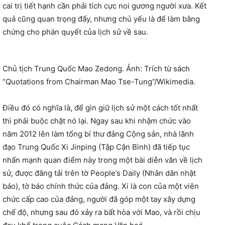
cai trị tiết hạnh cần phải tích cực noi gương người xưa. Kết
quả cũng quan trọng đấy, nhưng chủ yếu là để làm bằng
chứng cho phán quyết của lịch sử về sau.
Chủ tịch Trung Quốc Mao Zedong. Ảnh: Trích từ sách
“Quotations from Chairman Mao Tse-Tung”/Wikimedia.
Điều đó có nghĩa là, để gìn giữ lịch sử một cách tốt nhất
thì phải buộc chặt nó lại. Ngay sau khi nhậm chức vào
năm 2012 lên làm tổng bí thư đảng Cộng sản, nhà lãnh
đạo Trung Quốc Xi Jinping (Tập Cận Bình) đã tiếp tục
nhấn mạnh quan điểm này trong một bài diễn văn về lịch
sử, được đăng tải trên tờ People’s Daily (Nhân dân nhật
báo), tờ báo chính thức của đảng. Xi là con của một viên
chức cấp cao của đảng, người đã góp một tay xây dựng
chế độ, nhưng sau đó xảy ra bất hòa với Mao, và rồi chịu