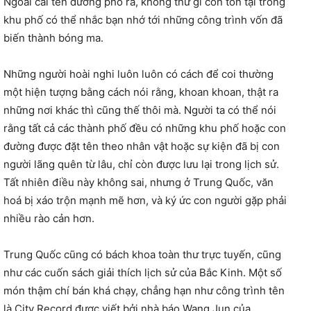
Ngoài cái tên đường phố ra, không thứ gì còn tồn tại trong
khu phố có thể nhắc bạn nhớ tới những công trình vốn đã
biến thành bóng ma.
Những người hoài nghi luôn luôn có cách để coi thường
một hiện tượng bằng cách nói rằng, khoan khoan, thật ra
những nơi khác thì cũng thế thôi mà. Người ta có thể nói
rằng tất cả các thành phố đều có những khu phố hoặc con
đường được đặt tên theo nhân vật hoặc sự kiện đã bị con
người lãng quên từ lâu, chỉ còn được lưu lại trong lịch sử.
Tất nhiên điều này không sai, nhưng ở Trung Quốc, văn
hoá bị xáo trộn mạnh mẽ hơn, và ký ức con người gặp phải
nhiều rào cản hơn.
Trung Quốc cũng có bách khoa toàn thư trực tuyến, cũng
như các cuốn sách giải thích lịch sử của Bắc Kinh. Một số
món thậm chí bán khá chạy, chẳng hạn như công trình tên
là City Record được viết bởi nhà báo Wang Jun của