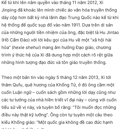
Kể từ khi lên nắm quyền vào tháng 11 năm 2012, Xi
Jinping đã khoác lên mình chiếc áo văn hóa truyền thống
dày cộp hơn bất kỳ nhà lãnh đạo Trung Quốc nào kể từ khi
hệ thống đế quốc sụp đổ vào năm 1911. Dựa trên di sản
của những người tiền nhiệm của ông, đặc biệt là Hu Jintao
(Hồ Cẩm Đào) với lời kêu gọi của Hu về một “xã hội hài
hòa” (
hexie shehui
) mang âm hưởng Đạo giáo, chương
trình ý thức hệ của Xi đã dung hợp một cách rõ rệt giữa
những hình tượng đạo đức và tôn giáo truyền thống.
Theo một bản tin vào ngày 5 tháng 12 năm 2013, Xi tới
thăm Qufu, quê hương của Khổng Tử, ở đó ông cầm một
cuốn Luận ngữ – cuốn sách gồm những lời dạy cũng như
các tư tưởng của nhà hiền triết vĩ đại này – cùng với cuốn
tiểu sử về vị này, và tuyên bố rằng: “Tôi muốn đọc những
điều này thật kỹ lưỡng”. Ông còn tự tuyên một câu theo
kiểu Khổng giáo: “Một quốc gia không đề cao đức hạnh