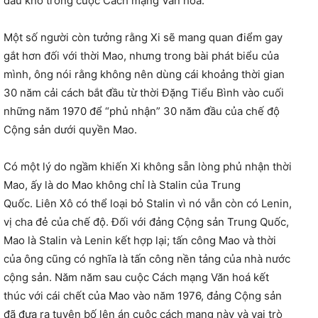
đau khổ trong cuộc Cách mạng Văn hoá.
Một số người còn tưởng rằng Xi sẽ mang quan điểm gay
gắt hơn đối với thời Mao, nhưng trong bài phát biểu của
mình, ông nói rằng không nên dùng cái khoảng thời gian
30 năm cải cách bắt đầu từ thời Đặng Tiểu Bình vào cuối
những năm 1970 để “phủ nhận” 30 năm đầu của chế độ
Cộng sản dưới quyền Mao.
Có một lý do ngầm khiến Xi không sẵn lòng phủ nhận thời
Mao, ấy là do Mao không chỉ là Stalin của Trung
Quốc. Liên Xô có thể loại bỏ Stalin vì nó vẫn còn có Lenin,
vị cha đẻ của chế độ. Đối với đảng Cộng sản Trung Quốc,
Mao là Stalin và Lenin kết hợp lại; tấn công Mao và thời
của ông cũng có nghĩa là tấn công nền tảng của nhà nước
cộng sản. Năm năm sau cuộc Cách mạng Văn hoá kết
thúc với cái chết của Mao vào năm 1976, đảng Cộng sản
đã đưa ra tuyên bố lên án cuộc cách mạng này và vai trò