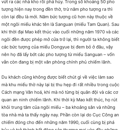
vứt ra các nhà kho rồi phá hủy. Trong số khoảng 50 pho
tượng hiện nay trong đền thờ, trừ năm pho tượng ra thì
còn lại đều là mới. Năm bức tượng cũ hơn này thuộc về
một ngôi miếu khác tên là Sanguan (miếu Tam Quan). Sau
khi thời đại Mao kết thúc vào cuối những năm 1970 và các
ngôi đền được phép mở cửa trở lại, thì người ta không biết
các bức tượng của miếu Dongyue bị đem bỏ ở đâu, vậy
nên họ đã lấy bớt các pho tượng từ miếu Sanguan – vốn
vẫn còn đang bị một văn phòng chính phủ chiếm lãnh.
Du khách cũng không được biết chút gì về việc làm sao
mà khu miếu thờ này lại bị thu hẹp đi rất nhiều trong cuộc
Cách mạng Văn hoá, khi mà nó từng bị quân đội và các cơ
quan an ninh chiếm lãnh. Khi thời kỳ Mao kết thúc, họ rút
khỏi trung tâm của ngôi miếu – ba khoảng sân và những
tòa nhà mà ta thấy ngày nay. Phần còn lại do Cục Công an
chiếm đóng cho đến những năm 1990, cuối cùng bị phá
hủy và trở thành bất động sản thương mại vào đầu những