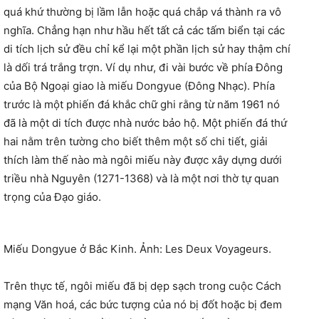
quá khứ thường bị lầm lẫn hoặc quá chắp vá thành ra vô
nghĩa. Chẳng hạn như hầu hết tất cả các tấm biển tại các
di tích lịch sử đều chỉ kể lại một phần lịch sử hay thậm chí
là dối trá trắng trợn. Ví dụ như, đi vài bước về phía Đông
của Bộ Ngoại giao là miếu Dongyue (Đông Nhạc). Phía
trước là một phiến đá khắc chữ ghi rằng từ năm 1961 nó
đã là một di tích được nhà nước bảo hộ. Một phiến đá thứ
hai nằm trên tường cho biết thêm một số chi tiết, giải
thích làm thế nào mà ngôi miếu này được xây dựng dưới
triều nhà Nguyên (1271-1368) và là một nơi thờ tự quan
trọng của Đạo giáo.
Miếu Dongyue ở Bắc Kinh. Ảnh: Les Deux Voyageurs.
Trên thực tế, ngôi miếu đã bị dẹp sạch trong cuộc Cách
mạng Văn hoá, các bức tượng của nó bị đốt hoặc bị đem