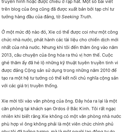
truyền hình hoặc được chiếu ở rạp hát. Một số bài viết
trên blog của ông cũng đã được xuất bản bởi tạp chí tư
tưởng hàng đầu của đảng, tờ
Seeking Truth
.
Ở một mức độ nào đó, Xie có thể được coi như một công
chức nhà nước, phát hành các tài liệu cho chiến dịch mới
nhất của nhà nước. Nhưng khi tôi đến thăm ông vào năm
2013, câu chuyện của ông hóa ra thú vị hơn thế. Cuộc
ghé thăm ấy đã hé lộ những kỹ thuật tuyên truyền tinh vi
được đảng Cộng sản sử dụng trong những năm 2010 để
tạo ra một hệ tư tưởng có thể kết nối chủ nghĩa cộng sản
với các giá trị truyền thống.
Xie mời tôi vào văn phòng của ông. Đây hóa ra lại là một
căn phòng tại khách sạn Ordos ở Bắc Kinh. Tôi rất ngạc
nhiên khi biết rằng Xie không có một văn phòng nhà nước
phù hợp vì ông không phải là một viên chức chính phủ
như tôi đã tưởng tượng, mà là một người lao động tự do.