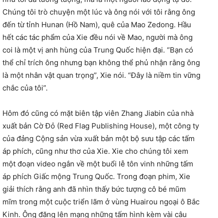
Chúng tôi trò chuyện một lúc và ông nói với tôi rằng ông
đến từ tỉnh Hunan (Hồ Nam), quê của Mao Zedong. Hầu
hết các tác phẩm của Xie đều nói về Mao, người mà ông
coi là một vị anh hùng của Trung Quốc hiện đại. “Bạn có
thể chỉ trích ông nhưng bạn không thể phủ nhận rằng ông
là một nhân vật quan trọng”, Xie nói. “Đây là niềm tin vững
chắc của tôi”.
Hôm đó cũng có mặt biên tập viên Zhang Jiabin của nhà
xuất bản Cờ Đỏ (Red Flag Publishing House), một công ty
của đảng Cộng sản vừa xuất bản một bộ sưu tập các tấm
áp phích, cũng như thơ của Xie. Xie cho chúng tôi xem
một đoạn video ngắn về một buổi lễ tôn vinh những tấm
áp phích Giấc mộng Trung Quốc. Trong đoạn phim, Xie
giải thích rằng anh đã nhìn thấy bức tượng cô bé mũm
mĩm trong một cuộc triển lãm ở vùng Huairou ngoại ô Bắc
Kinh. Ông đăng lên mạng những tấm hình kèm vài câu