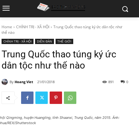
Home
CHÍNH TRỊ - XÃ HỘI
Trung Quốc thao túng ký ức dân tộc như
thế nào
CHÍNH TRỊ - XÃ HỘI
DIỄN ĐÀN
THẾ GIỚI
Trung Quốc thao túng ký ức
dân tộc như thế nào
By
Hoang Viet
21/01/2018
891
0
 hội Qingming, huyện Huangling, tỉnh Shaanxi, Trung Quốc, năm 2015. Ảnh:
nhua/REX/Shutterstock