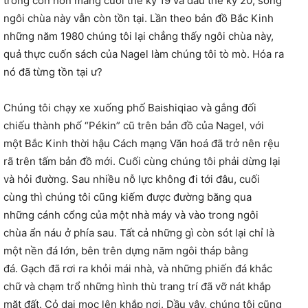
trong cơn hỗn mang cuối thế kỷ 19 và đầu thế kỷ 20, song
ngôi chùa này vẫn còn tồn tại. Lần theo bản đồ Bắc Kinh
những năm 1980 chúng tôi lại chẳng thấy ngôi chùa này,
quả thực cuốn sách của Nagel làm chúng tôi tò mò. Hóa ra
nó đã từng tồn tại ư?
Chúng tôi chạy xe xuống phố Baishiqiao và gắng đối
chiếu thành phố “Pékin” cũ trên bản đồ của Nagel, với
một Bắc Kinh thời hậu Cách mạng Văn hoá đã trở nên rệu
rã trên tấm bản đồ mới. Cuối cùng chúng tôi phải dừng lại
và hỏi đường. Sau nhiều nỗ lực không đi tới đâu, cuối
cùng thì chúng tôi cũng kiếm được đường băng qua
những cánh cổng của một nhà máy và vào trong ngôi
chùa ẩn náu ở phía sau. Tất cả những gì còn sót lại chỉ là
một nền đá lớn, bên trên dựng năm ngôi tháp bằng
đá. Gạch đã rơi ra khỏi mái nhà, và những phiến đá khắc
chữ và chạm trổ những hình thù trang trí đã vỡ nát khắp
mặt đất. Cỏ dại mọc lên khắp nơi. Dầu vậy, chúng tôi cũng