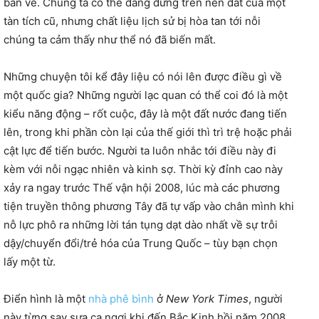
bán vé. Chúng ta có thể đang đứng trên nền đất của một
tàn tích cũ, nhưng chất liệu lịch sử bị hòa tan tới nỗi
chúng ta cảm thấy như thể nó đã biến mất.
Những chuyện tôi kể đây liệu có nói lên được điều gì về
một quốc gia? Những người lạc quan có thể coi đó là một
kiểu năng động – rốt cuộc, đây là một đất nước đang tiến
lên, trong khi phần còn lại của thế giới thì trì trệ hoặc phải
cật lực để tiến bước. Người ta luôn nhắc tới điều này đi
kèm với nỗi ngạc nhiên và kinh sợ. Thời kỳ đỉnh cao này
xảy ra ngay trước Thế vận hội 2008, lúc mà các phương
tiện truyền thông phương Tây đã tự vấp vào chân mình khi
nỗ lực phô ra những lời tán tụng dạt dào nhất về sự trỗi
dậy/chuyển đổi/trẻ hóa của Trung Quốc – tùy bạn chọn
lấy một từ.
Điển hình là một
nhà phê bình
ở
New York Times
, người
này từng say sưa ca ngợi khi đến Bắc Kinh hồi năm 2008