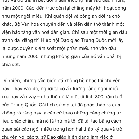
năm 2000. Các kiến trúc còn lại chẳng mấy khi hoạt động
như một ngôi miếu. Khi quân đội và công an dời ra chỗ
khác, Bộ Văn hoá chuyển đến và biến đền thờ thành một
viện bảo tàng văn hoá dân gian. Chỉ sau một thời gian đấu
tranh dai dẳng thì Hiệp hội Đạo giáo Trung Quốc mới lấy
lại được quyền kiểm soát một phần miếu thờ vào đầu
những năm 2000, nhưng không gian của nó vẫn phải bị
chia sớt.
Dĩ nhiên, những tấm biển đá không hề nhắc tới chuyện
này. Thay vào đó, người ta có ấn tượng rằng ngôi miếu
xưa nay vẫn vậy – như thể nó là một di tích 800 năm tuổi
của Trung Quốc. Cái lịch sử mà tôi đã phác thảo ra quả
không rõ ràng hay là căn cứ theo những bằng chứng tư
liệu chắc chắn, mà nó là thứ mà tôi đã tái tạo bằng cách
quan sát các ngôi miếu trong hơn hai thập kỷ qua và trò
chuyện với các tu sỹ Đạo giáo hiện đang làm việc ở