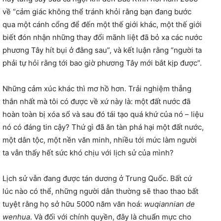
về “cảm giác không thể tránh khỏi rằng bạn đang bước
qua một cánh cổng để đến một thế giới khác, một thế giới
biết đón nhận những thay đổi mãnh liệt đã bỏ xa các nước
phương Tây hít bụi ở đằng sau”, và kết luận rằng “người ta
phải tự hỏi rằng tới bao giờ phương Tây mới bắt kịp được”.
Những cảm xúc khác thì mơ hồ hơn. Trải nghiệm thẳng
thắn nhất mà tôi có được về xứ này là: một đất nước đã
hoàn toàn bị xóa sổ và sau đó tái tạo quá khứ của nó – liệu
nó có đáng tin cậy? Thứ gì đã ăn tàn phá hại một đất nước,
một dân tộc, một nền văn minh, nhiều tới mức làm người
ta vẫn thấy hết sức khó chịu với lịch sử của mình?
Lịch sử vẫn đang được tán dương ở Trung Quốc. Bất cứ
lúc nào có thể, những người dân thường sẽ thao thao bất
tuyệt rằng họ sở hữu 5000 năm văn hoá:
wuqiannian de
wenhua
. Và đối với chính quyền, đây là chuẩn mực cho