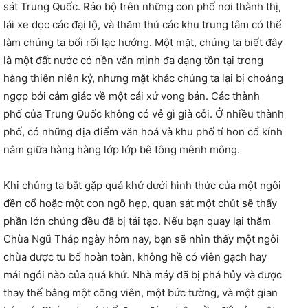
sát Trung Quốc. Rảo bộ trên những con phố nơi thành thị,
lái xe dọc các đại lộ, và thăm thú các khu trung tâm có thể
làm chúng ta bối rối lạc hướng. Một mặt, chúng ta biết đây
là một đất nước có nền văn minh đa dạng tồn tại trong
hàng thiên niên kỷ, nhưng mặt khác chúng ta lại bị choáng
ngợp bởi cảm giác về một cái xứ vong bản. Các thành
phố của Trung Quốc không có vẻ gì già cỗi. Ở nhiều thành
phố, có những địa điểm văn hoá và khu phố tí hon cổ kính
nằm giữa hàng hàng lớp lớp bê tông mênh mông.
Khi chúng ta bắt gặp quá khứ dưới hình thức của một ngôi
đền cổ hoặc một con ngõ hẹp, quan sát một chút sẽ thấy
phần lớn chúng đều đã bị tái tạo. Nếu bạn quay lại thăm
Chùa Ngũ Tháp ngày hôm nay, bạn sẽ nhìn thấy một ngôi
chùa được tu bổ hoàn toàn, không hề có viên gạch hay
mái ngói nào của quá khứ. Nhà máy đã bị phá hủy và được
thay thế bằng một công viên, một bức tường, và một gian