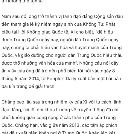
thì không thể tồn tại”.
Năm sau đó, ông trở thành vị lãnh đạo đảng Cộng sản đầu
tiên tham gia lễ kỷ niệm ngày sinh của Khổng Tử. Phát
biểu tại Hội Khổng giáo Quốc tế, Xi cho biết, “để hiểu
được Trung Quốc ngày nay, người dân Trung Quốc ngày
nay, chúng ta phải hiểu văn hóa và huyết mạch của Trung
Quốc, và giáo dưỡng cho người dân Trung Quốc hiểu thấu
được thổ nhưỡng văn hóa của mình”. Những câu nói đầy
ẩn ý ấy của ông đã trở nên phổ biến tới nỗi vào ngày 8
tháng 5 năm 2014, tờ People’s Daily xuất bản một bài báo
dài kín trang để giải thích.
Chẳng bao lâu sau trong nhiệm kỳ của Xi với tư cách lãnh
đạo đảng, cái lối nói khoa trương về truyền thống đã chi
phối không gian công cộng ở các thành phố của Trung
Quốc. Chẳng hạn, vào giữa năm 2013, các tấm áp phích
bắt đầu xuất hiện khắp nơi ở Trung Quốc, khéo léo kết