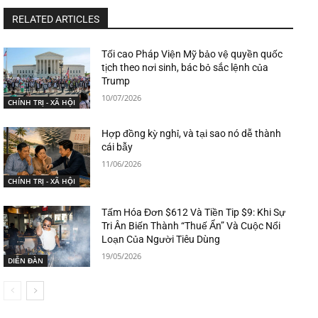
RELATED ARTICLES
Tối cao Pháp Viện Mỹ bảo vệ quyền quốc
tịch theo nơi sinh, bác bỏ sắc lệnh của
Trump
10/07/2026
CHÍNH TRỊ - XÃ HỘI
Hợp đồng kỳ nghỉ, và tại sao nó dễ thành
cái bẫy
11/06/2026
CHÍNH TRỊ - XÃ HỘI
Tấm Hóa Đơn $612 Và Tiền Tip $9: Khi Sự
Tri Ân Biến Thành “Thuế Ẩn” Và Cuộc Nổi
Loạn Của Người Tiêu Dùng
19/05/2026
DIỄN ĐÀN