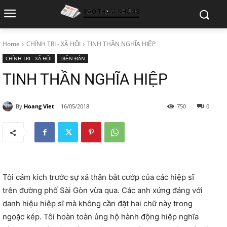
Home
CHÍNH TRỊ - XÃ HỘI
TINH THẦN NGHĨA HIỆP
CHÍNH TRỊ - XÃ HỘI
DIỄN ĐÀN
TINH THẦN NGHĨA HIỆP
By
Hoang Viet
16/05/2018
750
0
Tôi cảm kích trước sự xả thân bắt cướp của các hiệp sĩ
trên đường phố Sài Gòn vừa qua. Các anh xứng đáng với
danh hiệu hiệp sĩ mà không cần đặt hai chữ này trong
ngoặc kép. Tôi hoàn toàn ủng hộ hành động hiệp nghĩa