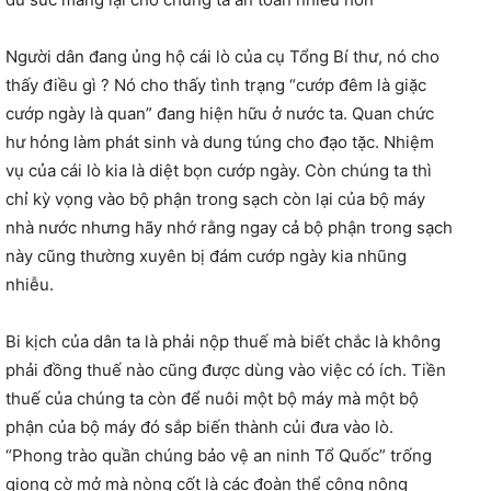
Người dân đang ủng hộ cái lò của cụ Tổng Bí thư, nó cho
thấy điều gì ? Nó cho thấy tình trạng “cướp đêm là giặc
cướp ngày là quan” đang hiện hữu ở nước ta. Quan chức
hư hỏng làm phát sinh và dung túng cho đạo tặc. Nhiệm
vụ của cái lò kia là diệt bọn cướp ngày. Còn chúng ta thì
chỉ kỳ vọng vào bộ phận trong sạch còn lại của bộ máy
nhà nước nhưng hãy nhớ rằng ngay cả bộ phận trong sạch
này cũng thường xuyên bị đám cướp ngày kia nhũng
nhiễu.
Bi kịch của dân ta là phải nộp thuế mà biết chắc là không
phải đồng thuế nào cũng được dùng vào việc có ích. Tiền
thuế của chúng ta còn để nuôi một bộ máy mà một bộ
phận của bộ máy đó sắp biến thành củi đưa vào lò.
“Phong trào quần chúng bảo vệ an ninh Tổ Quốc” trống
giong cờ mở mà nòng cốt là các đoàn thể công nông