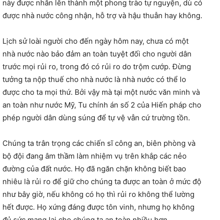
này được nhân lên thành một phong trào tự nguyện, dù có
được nhà nước công nhận, hỗ trợ và hậu thuẫn hay không.
Lịch sử loài người cho đến ngày hôm nay, chưa có một
nhà nước nào bảo đảm an toàn tuyệt đối cho người dân
trước mọi rủi ro, trong đó có rủi ro do trộm cướp. Đừng
tưởng ta nộp thuế cho nhà nước là nhà nước có thể lo
được cho ta mọi thứ. Bởi vậy mà tại một nước văn minh và
an toàn như nước Mỹ, Tu chính án số 2 của Hiến pháp cho
phép người dân dùng súng để tự vệ vẫn cứ trường tồn.
Chúng ta trân trọng các chiến sĩ công an, biên phòng và
bộ đội đang âm thầm làm nhiệm vụ trên khắp các nẻo
đường của đất nước. Họ đã ngăn chặn không biết bao
nhiêu là rủi ro để giữ cho chúng ta được an toàn ở mức độ
như bây giờ, nếu không có họ thì rủi ro không thể lường
hết được. Họ xứng đáng được tôn vinh, nhưng họ không
đủ sức mang lại cho chúng ta an toàn nhiều hơn