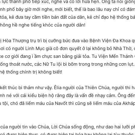
ực thành phố tiếp xúc, nghe và có lời hứa hẹn. Ông ta nói giống
nh phố bây giờ mới nghe, mới biết, thế là bao lâu nay chỉ có đ
ải tỏa, kẻ đưa tay cầm tiền bán đất của dân, kẻ chỉ đạo hệ thống 
không hề nghe tiếng khóc của người dân!
vị Hòa Thượng trụ trì bị cưỡng bức đưa vào Bệnh Viện Đa Khoa qu
i có người Linh Mục già cô đơn quyết ở lại không bỏ Nhà Thờ, cụ
e cơ giới đang ì ầm chực san bằng giải tỏa. Tu Viện Mến Thánh 
thống thoát nước, các Nữ Tu lội bì bõm trong trong những cơn lụt
ệ thống chính trị không biết!
t thúc bi thảm như vậy. Êlia người của Thiên Chúa, người thi 
h né với cái kiểu biện hộ rằng đây là vấn đề nhạy cảm. Ông đến 
u tội, chó đã liếm máu của Navốt thì cũng sẽ liếm máu của Akháp,
 của người tin vào Chúa, Lời Chúa sống động, như dao hai lưỡi 
có được hiện thực, có được hiện tại hóa hay không lại tùy thuộ