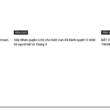
DÂN CHỦ
DÂN 
ietnam
Sếp Nhân quyền LHQ cho biết Iran đã hành quyết ít nhất
BẤT 
56 người kể từ tháng 3
TRUM