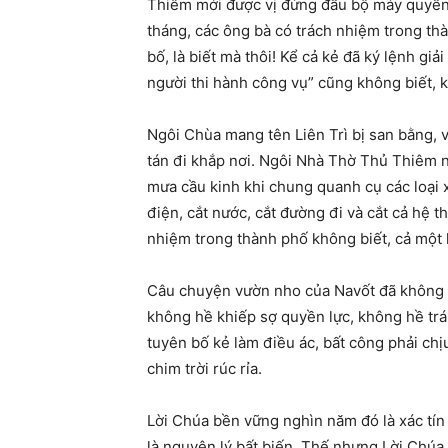
Thiêm mới được vị đứng đầu bộ máy quyền l
tháng, các ông bà có trách nhiệm trong thà
bố, là biết mà thôi! Kể cả kẻ đã ký lệnh gi
người thi hành công vụ” cũng không biết, 
Ngôi Chùa mang tên Liên Trì bị san bằng, 
tán đi khắp nơi. Ngôi Nhà Thờ Thủ Thiêm nơ
mưa cầu kinh khi chung quanh cụ các loại x
điện, cắt nước, cắt đường đi và cắt cả hệ 
nhiệm trong thành phố không biết, cả một h
Câu chuyện vườn nho của Navốt đã không kế
không hề khiếp sợ quyền lực, không hề trán
tuyên bố kẻ làm điều ác, bất công phải chị
chim trời rúc rỉa.
Lời Chúa bền vững nghìn năm đó là xác tín
là nguyên lý bất biến. Thế nhưng Lời Chúa 