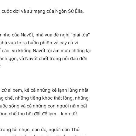
 cuộc đời và sứ mạng của Ngôn Sứ Êlia,
ho của Navốt, nhà vua đề nghị “giải tỏa”
nhà vua tỏ ra buồn phiền và cay cú vì
 cáo, vu khống Navốt tội âm mưu chống lại
hanh gọn, và Navốt chết trong nỗi đau đớn
.
 cứ ai xem, kể cả những kẻ lạnh lùng nhất
ng chế, những tiếng khóc thắt lòng, những
đuốc sống và cả những con người nằm bất
ỡng chế thu hồi đất để làm… kinh tế!
 trong tủi nhục, oan ức, người dân Thủ