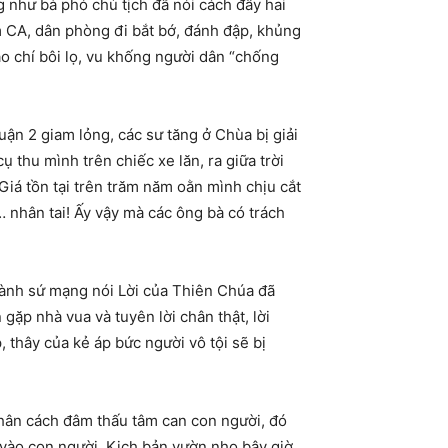
 như bà phó chủ tịch đã nói cách đây hai
ám CA, dân phòng đi bắt bớ, đánh đập, khủng
báo chí bôi lọ, vu khống người dân “chống
ận 2 giam lỏng, các sư tăng ở Chùa bị giải
 thu mình trên chiếc xe lăn, ra giữa trời
Giá tồn tại trên trăm năm oằn mình chịu cắt
… nhân tai! Ấy vậy mà các ông bà có trách
hành sứ mạng nói Lời của Thiên Chúa đã
gặp nhà vua và tuyên lời chân thật, lời
 thây của kẻ áp bức người vô tội sẽ bị
phân cách đâm thấu tâm can con người, đó
c vào con người. Kịch bản vườn nho bây giờ