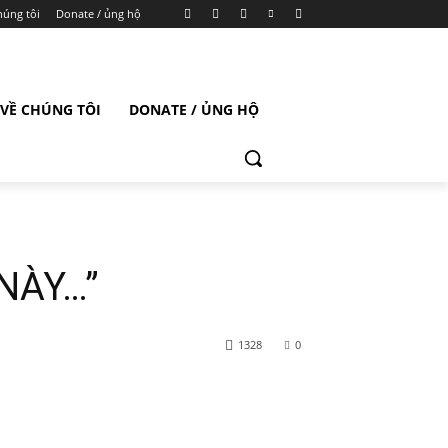
húng tôi
Donate / ủng hộ
VỀ CHÚNG TÔI
DONATE / ỦNG HỘ
NÀY…”
1328
0