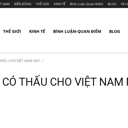
ỆT NAM
BIỂN ĐÔNG
THẾ GIỚI
KINH TẾ
Bình Luận-Quan Điểm
BLOG
Về c
THẾ GIỚI
KINH TẾ
BÌNH LUẬN-QUAN ĐIỂM
BLOG
THẤU CHO VIỆT NAM NÀY…"
 CÓ THẤU CHO VIỆT NAM 