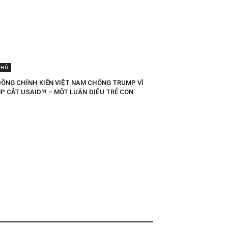
CHỦ
ĐỒNG CHÍNH KIẾN VIỆT NAM CHỐNG TRUMP VÌ
P CẮT USAID?! – MỘT LUẬN ĐIỆU TRẺ CON