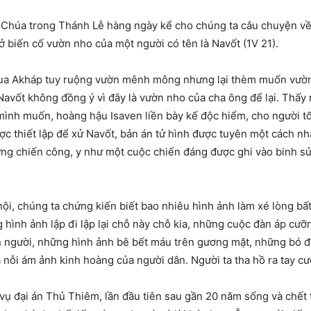
i Chúa trong Thánh Lễ hàng ngày kể cho chúng ta câu chuyện về
 ở biến cố vườn nho của một người có tên là Navốt (1V 21).
vua Akháp tuy ruộng vườn mênh mông nhưng lại thèm muốn vườn n
 Navốt không đồng ý vì đây là vườn nho của cha ông để lại. Thấy 
ình muốn, hoàng hậu Isaven liền bày kế độc hiểm, cho người tố
ược thiết lập để xử Navốt, bản án tử hình được tuyên một cách n
mừng chiến công, y như một cuộc chiến đáng được ghi vào binh sử
ội, chúng ta chứng kiến biết bao nhiêu hình ảnh làm xé lòng bất
ình ảnh lập đi lập lại chỗ này chỗ kia, những cuộc đàn áp cưỡ
 người, những hình ảnh bê bết máu trên gương mặt, những bó 
à nỗi ám ảnh kinh hoàng của người dân. Người ta tha hồ ra tay cư
à vụ đại án Thủ Thiêm, lần đầu tiên sau gần 20 năm sống và chết