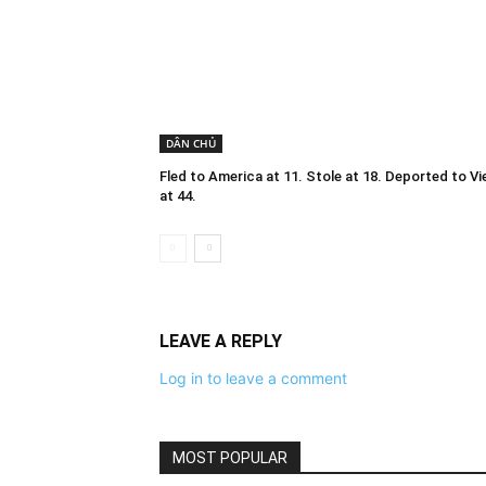
DÂN CHỦ
Fled to America at 11. Stole at 18. Deported to V
at 44.
LEAVE A REPLY
Log in to leave a comment
MOST POPULAR