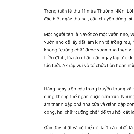
Trong tuần lễ thứ 11 mùa Thường Niên, Lờ
đặc biệt ngày thứ hai, câu chuyện dừng lại
Một người tên là Navốt có một vườn nho, 
vườn nho để lấy đất làm kinh tế trồng rau,
không “cưỡng chế” được vườn nho theo ý m
triều đình, tòa án nhân dân ngay lập tức đ
tức tưởi. Akháp vui vẻ tổ chức liên hoan 
Hàng ngày trên các trang truyền thông xã h
cũng không thể ngăn được cảm xúc. Những h
âm thanh đập phá nhà cửa và đánh đập con
động, hai chữ “cưỡng chế” để thu hồi đất l
Gần đây nhất và có thể nói là ồn ào nhất l