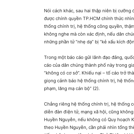
Nói cách khác, sau hai thập niên bị cưỡng
được chính quyền TP.HCM chính thức nhìn là
thống chính trị, hệ thống công quyền, thậ
không nghe mà còn xác định, nếu dân chúng
những phần tử “nhẹ dạ” bị “kẻ xấu kích độn
Trong một báo cáo gửi lãnh đạo đảng, quốc
cáo của dân chúng thành phố này trong gia
“không có cơ sở”. Khiếu nại – tố cáo trở th
giọng cảnh báo hệ thống chính trị, hệ thốn
phạm, lăng mạ cán bộ” (2).
Chẳng riêng hệ thống chính trị, hệ thống 
diễn đàn điện tử, mạng xã hội, cũng khôn
Huyền Nguyễn, nếu không có Quy hoạch Khu 
theo Huyền Nguyễn, cần phải nhìn tổng thể,