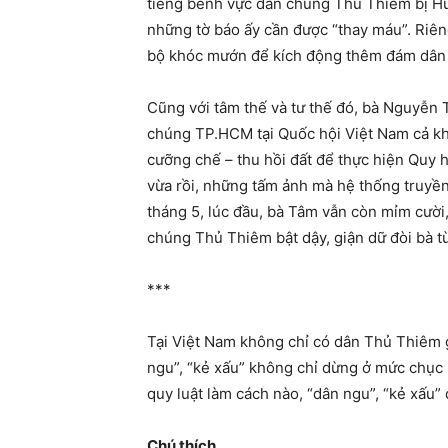
tiếng bênh vực dân chúng Thủ Thiêm bị Huy
những tờ báo ấy cần được “thay máu”. Riê
bộ khóc mướn để kích động thêm đám dân g
Cũng với tâm thế và tư thế đó, bà Nguyễn
chúng TP.HCM tại Quốc hội Việt Nam cả kh
cưỡng chế – thu hồi đất để thực hiện Quy
vừa rồi, những tấm ảnh mà hệ thống truyền
tháng 5, lúc đầu, bà Tâm vẫn còn mỉm cườ
chúng Thủ Thiêm bật dậy, giận dữ đòi bà từ
***
Tại Việt Nam không chỉ có dân Thủ Thiêm g
ngu”, “kẻ xấu” không chỉ dừng ở mức chục 
quy luật làm cách nào, “dân ngu”, “kẻ xấu”
Chú thích