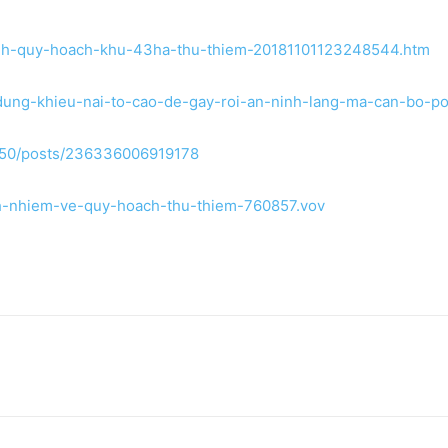
-ranh-quy-hoach-khu-43ha-thu-thiem-20181101123248544.htm
i-dung-khieu-nai-to-cao-de-gay-roi-an-ninh-lang-ma-can-bo-p
e.50/posts/236336006919178
rach-nhiem-ve-quy-hoach-thu-thiem-760857.vov