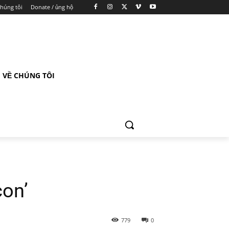
chúng tôi
Donate / ủng hộ
VỀ CHÚNG TÔI
con’
779
0