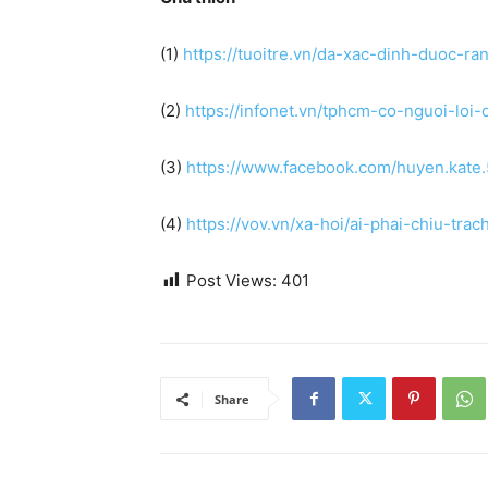
(1)
https://tuoitre.vn/da-xac-dinh-duoc
(2)
https://infonet.vn/tphcm-co-nguoi-lo
(3)
https://www.facebook.com/huyen.kat
(4)
https://vov.vn/xa-hoi/ai-phai-chiu-t
Post Views:
401
Share