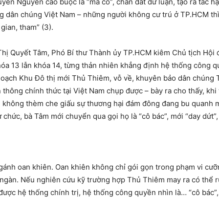
ền Nguyễn cáo buộc là “ma cô”, chăn dắt dư luận, tạo ra tác hại
ng dân chúng Việt Nam – những người không cư trú ở TP.HCM th
ian, tham” (3).
 Thị Quyết Tâm, Phó Bí thư Thành ủy TP.HCM kiêm Chủ tịch Hội
óa 13 lẫn khóa 14, từng thản nhiên khẳng định hệ thống công q
 hoạch Khu Đô thị mới Thủ Thiêm, vỗ về, khuyên bảo dân chúng 
 thông chính thức tại Việt Nam chụp được – bày ra cho thấy, kh
i, không thèm che giấu sự thương hại đám đông đang bu quanh m
 chức, bà Tâm mới chuyển qua gọi họ là “cô bác”, mới “day dứt”,
ánh oan khiên. Oan khiên không chỉ gói gọn trong phạm vi cưỡng
ngàn. Nếu nghiên cứu kỹ trường hợp Thủ Thiêm may ra có thể rú
 được hệ thống chính trị, hệ thống công quyền nhìn là… “cô bác”,