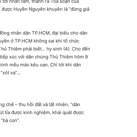
 tới nhân tâm, thành ra Tòa soạn của
ì được Huyền Nguyễn khuyên là “đừng giả
 đồng nhân dân TP.HCM, đại biểu cho dân
uyền ở TP.HCM không sai khi tổ chức
Thủ Thiêm phải biết… hy sinh (4). Cho đến
i tiếp xúc với dân chúng Thủ Thiêm hôm 9
ình mếu máo kêu oan. Chỉ tới khi dân
 “xót xa”…
 chế – thu hồi đất và tất nhiên, “dân
t tỉa được kinh nghiệm, khái quát được
 “bà con”.