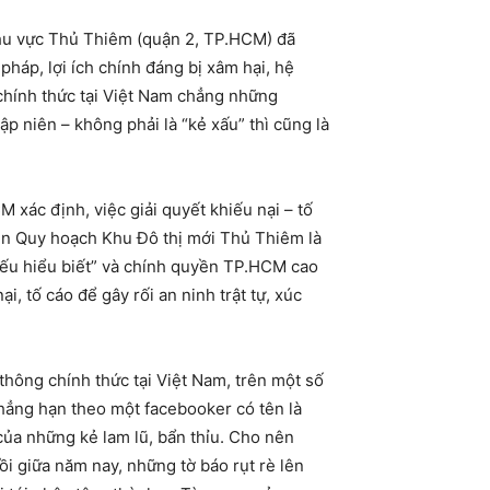
 khu vực Thủ Thiêm (quận 2, TP.HCM) đã
háp, lợi ích chính đáng bị xâm hại, hệ
chính thức tại Việt Nam chẳng những
 niên – không phải là “kẻ xấu” thì cũng là
xác định, việc giải quyết khiếu nại – tố
iện Quy hoạch Khu Đô thị mới Thủ Thiêm là
thiếu hiểu biết” và chính quyền TP.HCM cao
, tố cáo để gây rối an ninh trật tự, xúc
thông chính thức tại Việt Nam, trên một số
hẳng hạn theo một facebooker có tên là
ủa những kẻ lam lũ, bẩn thỉu. Cho nên
i giữa năm nay, những tờ báo rụt rè lên