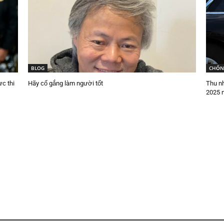
BLOG
CHỐN
c thi
Hãy cố gắng làm người tốt
Thu n
2025 n