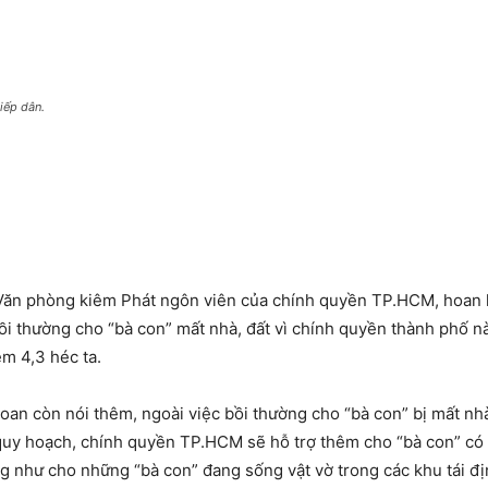
iếp dân.
Văn phòng kiêm Phát ngôn viên của chính quyền TP.HCM, hoan h
i thường cho “bà con” mất nhà, đất vì chính quyền thành phố n
m 4,3 héc ta.
oan còn nói thêm, ngoài việc bồi thường cho “bà con” bị mất nh
 quy hoạch, chính quyền TP.HCM sẽ hỗ trợ thêm cho “bà con” có 
 như cho những “bà con” đang sống vật vờ trong các khu tái địn