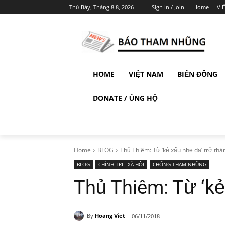
Thứ Bảy, Tháng 8 8, 2026
Sign in / Join
Home
VI
HOME
VIỆT NAM
BIỂN ĐÔNG
DONATE / ỦNG HỘ
Home
BLOG
Thủ Thiêm: Từ ‘kẻ xấu nhẹ dạ’ trở thàn
BLOG
CHÍNH TRỊ - XÃ HỘI
CHỐNG THAM NHŨNG
Thủ Thiêm: Từ ‘kẻ
By
Hoang Viet
06/11/2018