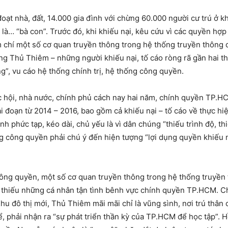
 đoạt nhà, đất, 14.000 gia đình với chừng 60.000 người cư trú ở
… “bà con”. Trước đó, khi khiếu nại, kêu cứu vì các quyền hợp p
m chí một số cơ quan truyền thông trong hệ thống truyền thông 
 Thủ Thiêm – những người khiếu nại, tố cáo ròng rã gần hai thập
g”, vu cáo hệ thống chính trị, hệ thống công quyền.
 hội, nhà nước, chính phủ cách nay hai năm, chính quyền TP.HCM 
i đoạn từ 2014 – 2016, bao gồm cả khiếu nại – tố cáo về thực h
ành phức tạp, kéo dài, chủ yếu là vì dân chúng “thiếu trình độ, 
g công quyền phải chú ý đến hiện tượng “lợi dụng quyền khiếu nại
công quyền, một số cơ quan truyền thông trong hệ thống truyền 
g thiếu những cá nhân tận tình bênh vực chính quyền TP.HCM. C
đô thị mới, Thủ Thiêm mãi mãi chỉ là vũng sình, nơi trú thân c
 phải nhận ra “sự phát triển thần kỳ của TP.HCM để học tập”. Hồ