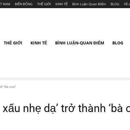
ỆT NAM
BIỂN ĐÔNG
THẾ GIỚI
KINH TẾ
Bình Luận-Quan Điểm
BLOG
Về 
THẾ GIỚI
KINH TẾ
BÌNH LUẬN-QUAN ĐIỂM
BLOG
h ‘bà con’
 xấu nhẹ dạ’ trở thành ‘bà 