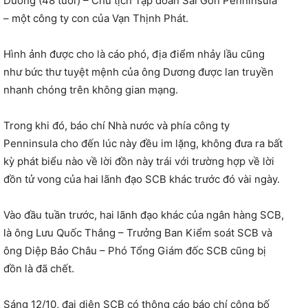
Dương (48 tuổi) – Chủ tịch Tập đoàn Sài Gòn Penninsula
– một công ty con của Vạn Thịnh Phát.
Hình ảnh được cho là cáo phó, địa điểm nhảy lầu cũng
như bức thư tuyệt mệnh của ông Dương được lan truyền
nhanh chóng trên không gian mạng.
Trong khi đó, báo chí Nhà nước và phía công ty
Penninsula cho đến lúc này đều im lặng, không đưa ra bất
kỳ phát biểu nào về lời đồn này trái với trường hợp về lời
đồn tử vong của hai lãnh đạo SCB khác trước đó vài ngày.
Vào đầu tuần trước, hai lãnh đạo khác của ngân hàng SCB,
là ông Lưu Quốc Thắng – Trưởng Ban Kiểm soát SCB và
ông Diệp Bảo Châu – Phó Tổng Giám đốc SCB cũng bị
đồn là đã chết.
Sáng 12/10, đại diện SCB có thông cáo báo chí công bố