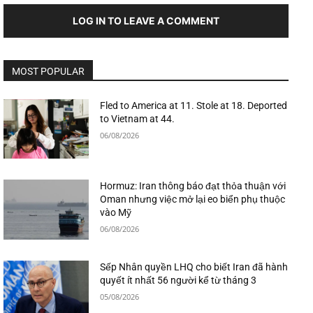
LOG IN TO LEAVE A COMMENT
MOST POPULAR
Fled to America at 11. Stole at 18. Deported
to Vietnam at 44.
06/08/2026
Hormuz: Iran thông báo đạt thỏa thuận với
Oman nhưng việc mở lại eo biển phụ thuộc
vào Mỹ
06/08/2026
Sếp Nhân quyền LHQ cho biết Iran đã hành
quyết ít nhất 56 người kể từ tháng 3
05/08/2026