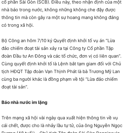
cổ phần Sài Gòn (SCB). Điều này, theo nhận định của một
nhà báo trong nước, không những không che đậy được
thông tin mà còn gây ra một sự hoang mang không đáng
có trong xã hội.
Bộ Công an hôm 7/10 ký Quyết định khởi tố vụ án “Lừa
đảo chiếm đoạt tài sản xảy ra tại Công ty Cổ phần Tập
đoàn Đầu tư An Đông và các tổ chức, đơn vị có liên quan”.
Cùng quyết định khởi tố là Lệnh bắt tạm giam đối với Chủ
tịch HĐQT Tập đoàn Vạn Thịnh Phát là bà Trương Mỹ Lan
cùng ba người khác là đồng phạm về tội “Lừa đảo chiếm
đoạt tài sản”.
Báo nhà nước im lặng
Trên mạng xã hội vài ngày qua xuất hiện thông tin về vụ
cái chết, được cho là nhảy lầu tự tử, của ông Nguyễn Ngọc