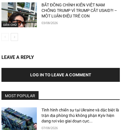
BẤT ĐỒNG CHÍNH KIẾN VIỆT NAM
CHỐNG TRUMP VÌ TRUMP CẮT USAID?! –
MỘT LUẬN ĐIỆU TRẺ CON
03/08/2026
DÂN CHỦ
LEAVE A REPLY
LOG IN TO LEAVE A COMMENT
MOST POPULAR
Tình hình chiến sự tại Ukraine và đặc biệt là
trận địa phòng thủ không phận Kyiv hiện
đang rơi vào giai đoạn cực...
07/08/2026