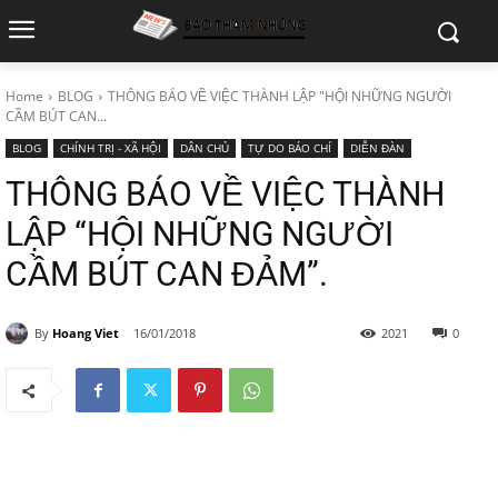
Home
BLOG
THÔNG BÁO VỀ VIỆC THÀNH LẬP "HỘI NHỮNG NGƯỜI
CẦM BÚT CAN...
BLOG
CHÍNH TRỊ - XÃ HỘI
DÂN CHỦ
TỰ DO BÁO CHÍ
DIỄN ĐÀN
THÔNG BÁO VỀ VIỆC THÀNH
LẬP “HỘI NHỮNG NGƯỜI
CẦM BÚT CAN ĐẢM”.
By
Hoang Viet
16/01/2018
2021
0