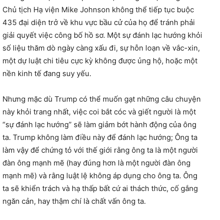
Chủ tịch Hạ viện Mike Johnson không thể tiếp tục buộc
435 đại diện trở về khu vực bầu cử của họ để tránh phải
giải quyết việc công bố hồ sơ. Một sự đánh lạc hướng khỏi
số liệu thăm dò ngày càng xấu đi, sự hỗn loạn về vắc-xin,
một dự luật chi tiêu cực kỳ không được ủng hộ, hoặc một
nền kinh tế đang suy yếu.
Nhưng mặc dù Trump có thể muốn gạt những câu chuyện
này khỏi trang nhất, việc coi bắt cóc và giết người là một
“sự đánh lạc hướng” sẽ làm giảm bớt hành động của ông
ta. Trump không làm điều này để đánh lạc hướng; Ông ta
làm vậy để chứng tỏ với thế giới rằng ông ta là một người
đàn ông mạnh mẽ (hay đúng hơn là một người đàn ông
mạnh mẽ) và rằng luật lệ không áp dụng cho ông ta. Ông
ta sẽ khiển trách và hạ thấp bất cứ ai thách thức, cố gắng
ngăn cản, hay thậm chí là chất vấn ông ta.