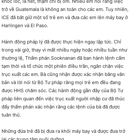
khóc lóc, la hét, thậm chí bị ốm. Nhiều em nói rằng việc
trở về Guatemala là không an toàn cho các em. Tuy nhiên,
ICE đã bắt giữ một số trẻ em và đưa các em lên máy bay ở
Harlingen và El Paso.
Hành động pháp lý đã được thực hiện ngay lập tức. Chỉ
trong vài giờ, thay vì mất nhiều ngày hoặc nhiều tuần như
thường lệ, Thẩm phán Sooknanan đã ban hành lệnh cấm
tạm thời và tổ chức một phiên điều trần, ngăn chặn việc
trục xuất các em. Bà cũng nhận được xác nhận bằng văn
bản và lời nói từ Bộ Tư pháp rằng mọi trẻ em đều đang
được HHS chăm sóc. Các hành động gần đây của Bộ Tư
pháp liên quan đến việc trục xuất người nhập cư đã thúc
đẩy thẩm phán xác nhận rằng các lệnh của bà đã được
tuân thủ.
Những đứa trẻ đã bị đưa ra khỏi máy bay và được đưa trở
lại các trung tâm nuôi dưỡng.