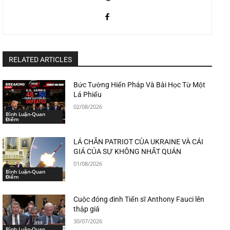
RELATED ARTICLES
Bức Tường Hiến Pháp Và Bài Học Từ Một
Lá Phiếu
02/08/2026
Bình Luận-Quan
Điểm
LÁ CHẮN PATRIOT CỦA UKRAINE VÀ CÁI
GIÁ CỦA SỰ KHÔNG NHẤT QUÁN
01/08/2026
Bình Luận-Quan
Điểm
Cuộc đóng đinh Tiến sĩ Anthony Fauci lên
thập giá
30/07/2026
Bình Luận-Quan