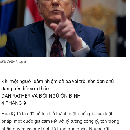
edit: Getty Images
Khi một người đảm nhiệm cả ba vai trò, nền dân chủ
đang bên bờ vực thẳm
DAN RATHER VÀ ĐỘI NGŨ ỔN ĐỊNH
4 THÁNG 9
Hoa Kỳ từ lâu đã nỗ lực trở thành một quốc gia của luật
pháp, một quốc gia cam kết với lý tưởng công lý, tôn trọng
nhân quyền và quy trình tố tụng hợp pháp. Nhưng rất