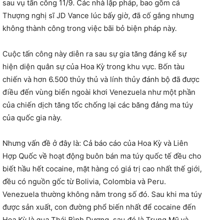
sau vụ tấn công 11/9. Các nhà lập pháp, bao gồm cả
Thượng nghị sĩ JD Vance lúc bấy giờ, đã cố gắng nhưng
không thành công trong việc bãi bỏ biện pháp này.
Cuộc tấn công này diễn ra sau sự gia tăng đáng kể sự
hiện diện quân sự của Hoa Kỳ trong khu vực. Bốn tàu
chiến và hơn 6.500 thủy thủ và lính thủy đánh bộ đã được
điều đến vùng biển ngoài khơi Venezuela như một phần
của chiến dịch tăng tốc chống lại các băng đảng ma túy
của quốc gia này.
Nhưng vấn đề ở đây là: Cả báo cáo của Hoa Kỳ và Liên
Hợp Quốc về hoạt động buôn bán ma túy quốc tế đều cho
biết hầu hết cocaine, mặt hàng có giá trị cao nhất thế giới,
đều có nguồn gốc từ Bolivia, Colombia và Peru.
Venezuela thường không nằm trong số đó. Sau khi ma túy
được sản xuất, con đường phổ biến nhất để cocaine đến
Hoa Kỳ là qua Thái Bình Dương, sau đó là Trung Mỹ và