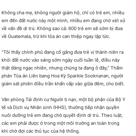
Không cha mẹ, không người giám hộ, chỉ có trẻ em, nhiều
em đến đất nước này một mình, nhiều em đang chờ xét xử
về vấn đề di trú. Không sao cả: 600 trẻ em sẽ sớm bị đưa
về Guatemala, trừ khi tòa án can thiệp ngay lập tức.
“Tôi thấy chính phủ đang cố gắng đưa trẻ vị thành niên ra
khỏi đất nước vào sáng sớm ngày cuối tuần lễ, điều này
thật đáng ngạc nhiên, nhưng chúng ta đang ở đây,” Thẩm
phán Tòa án Liên bang Hoa Kỳ Sparkle Sooknanan, người
giám sát phiên điều trần khẩn cấp vào giữa đêm, cho biết.
Văn phòng Tái định cư Người tị nạn, một bộ phận của Bộ Y
tế và Dịch vụ Nhân sinh (HHS), thường tiếp nhận quyền
nuôi dưỡng trẻ em đang chờ quyết định di trú. Theo luật,
các em phải được ở trong một môi trường an toàn trong
khi chờ đợi các thủ tục của hệ thống.