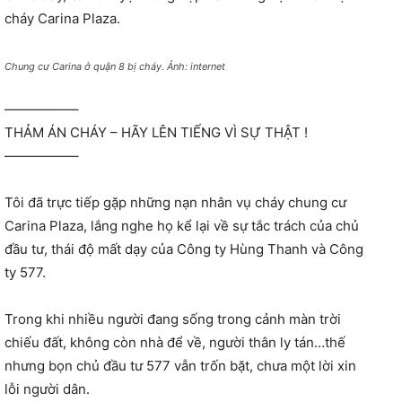
cháy Carina Plaza.
Chung cư Carina ở quận 8 bị cháy. Ảnh: internet
—————–
THẢM ÁN CHÁY – HÃY LÊN TIẾNG VÌ SỰ THẬT !
—————–
Tôi đã trực tiếp gặp những nạn nhân vụ cháy chung cư
Carina Plaza, lắng nghe họ kể lại về sự tắc trách của chủ
đầu tư, thái độ mất dạy của Công ty Hùng Thanh và Công
ty 577.
Trong khi nhiều người đang sống trong cảnh màn trời
chiếu đất, không còn nhà để về, người thân ly tán…thế
nhưng bọn chủ đầu tư 577 vẫn trốn bặt, chưa một lời xin
lỗi người dân.