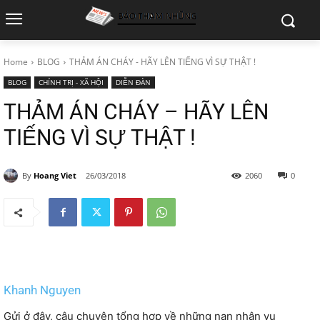
Home
BLOG
THẢM ÁN CHÁY - HÃY LÊN TIẾNG VÌ SỰ THẬT !
BLOG
CHÍNH TRỊ - XÃ HỘI
DIỄN ĐÀN
THẢM ÁN CHÁY – HÃY LÊN
TIẾNG VÌ SỰ THẬT !
By
Hoang Viet
26/03/2018
2060
0
Khanh Nguyen
Gửi ở đây, câu chuyện tổng hợp về những nạn nhân vụ