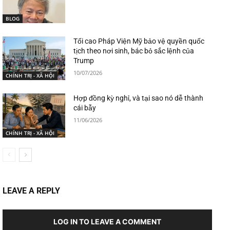
BLOG
Tối cao Pháp Viện Mỹ bảo vệ quyền quốc
tịch theo nơi sinh, bác bỏ sắc lệnh của
Trump
10/07/2026
CHÍNH TRỊ - XÃ HỘI
Hợp đồng kỳ nghỉ, và tại sao nó dễ thành
cái bẫy
11/06/2026
CHÍNH TRỊ - XÃ HỘI
LEAVE A REPLY
LOG IN TO LEAVE A COMMENT