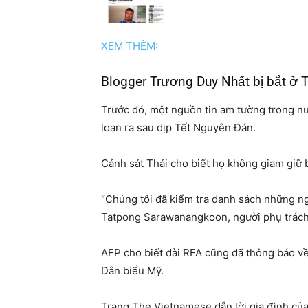
XEM THÊM:
Blogger Trương Duy Nhất bị bắt ở Thá
​Trước đó, một nguồn tin am tường trong n
loan ra sau dịp Tết Nguyên Đán.
Cảnh sát Thái cho biết họ không giam giữ 
“Chúng tôi đã kiểm tra danh sách những ngư
Tatpong Sarawanangkoon, người phụ trách 
AFP cho biết đài RFA cũng đã thông báo v
Dân biểu Mỹ.
Trang The Vietnamese dẫn lời gia đình của