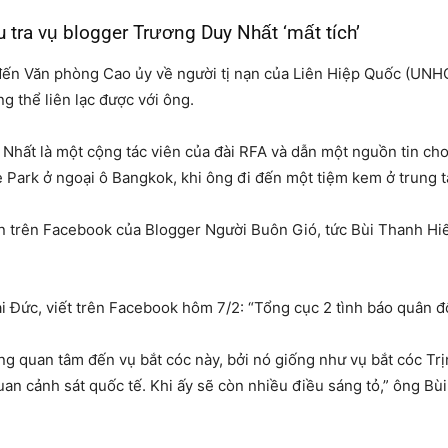
 tra vụ blogger Trương Duy Nhất ‘mất tích’
 đến Văn phòng Cao ủy về người tị nạn của Liên Hiệp Quốc (UNH
g thể liên lạc được với ông.
Nhất là một cộng tác viên của đài RFA và dẫn một nguồn tin cho 
 Park ở ngoại ô Bangkok, khi ông đi đến một tiệm kem ở trung 
n trên Facebook của Blogger Người Buôn Gió, tức Bùi Thanh Hiế
i Đức, viết trên Facebook hôm 7/2: “Tổng cục 2 tình báo quân đ
g quan tâm đến vụ bắt cóc này, bởi nó giống như vụ bắt cóc Tr
uan cảnh sát quốc tế. Khi ấy sẽ còn nhiều điều sáng tỏ,” ông Bù