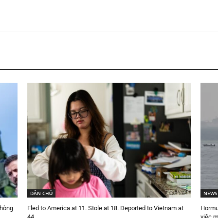
DÂN CHỦ
NEWS
phòng
Fled to America at 11. Stole at 18. Deported to Vietnam at
Hormu
.
44.
việc m