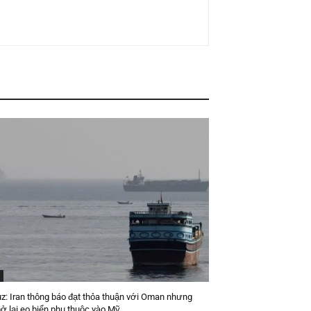
z: Iran thông báo đạt thỏa thuận với Oman nhưng
ở lại eo biển phụ thuộc vào Mỹ