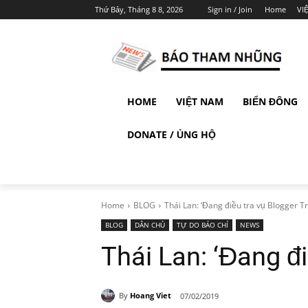
Thứ Bảy, Tháng 8 8, 2026
Sign in / Join
Home
VI
HOME
VIỆT NAM
BIỂN ĐÔNG
DONATE / ỦNG HỘ
Home
BLOG
Thái Lan: ‘Đang điều tra vụ Blogger T
BLOG
DÂN CHỦ
TỰ DO BÁO CHÍ
NEWS
Thái Lan: ‘Đang đ
By
Hoang Viet
07/02/2019