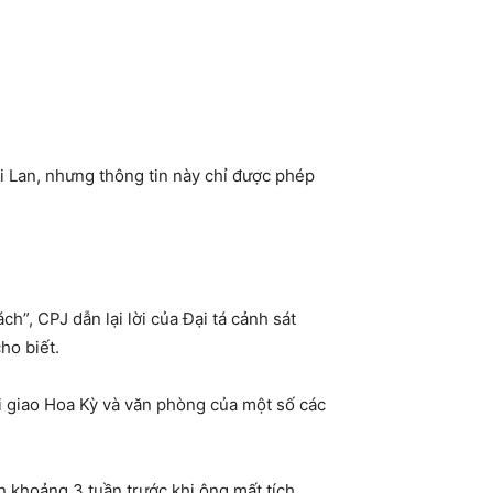
i Lan, nhưng thông tin này chỉ được phép
”, CPJ dẫn lại lời của Đại tá cảnh sát
ho biết.
i giao Hoa Kỳ và văn phòng của một số các
 khoảng 3 tuần trước khi ông mất tích.