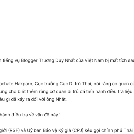
 tiếng vụ Blogger Trương Duy Nhất của Việt Nam bị mất tích sau 
rachate Hakparn, Cục trưởng Cục Di trú Thái, nói rằng cơ quan c
ng cho biết thêm rằng cơ quan di trú đã tiến hành điều tra liệ
u gì đã xảy ra đối với ông Nhất.
hành điều tra về vấn đề này.”
ới (RSF) và Uỷ ban Bảo vệ Ký giả (CPJ) kêu gọi chính phủ Thái