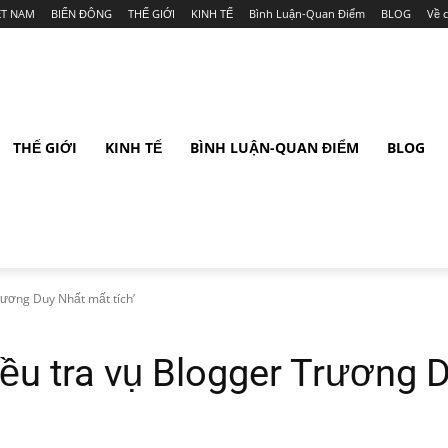
ỆT NAM
BIỂN ĐÔNG
THẾ GIỚI
KINH TẾ
Bình Luận-Quan Điểm
BLOG
Về 
THẾ GIỚI
KINH TẾ
BÌNH LUẬN-QUAN ĐIỂM
BLOG
rương Duy Nhất mất tích’
iều tra vụ Blogger Trương D