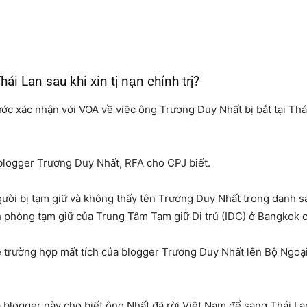
i Lan sau khi xin tị nạn chính trị?
ước xác nhận với VOA về việc ông Trương Duy Nhất bị bắt tại Thá
blogger Trương Duy Nhất, RFA cho CPJ biết.
ời bị tạm giữ và không thấy tên Trương Duy Nhất trong danh sách
phòng tạm giữ của Trung Tâm Tạm giữ Di trú (IDC) ở Bangkok c
ề trường hợp mất tích của blogger Trương Duy Nhất lên Bộ Ngoạ
 blogger này cho biết ông Nhất đã rời Việt Nam để sang Thái Lan