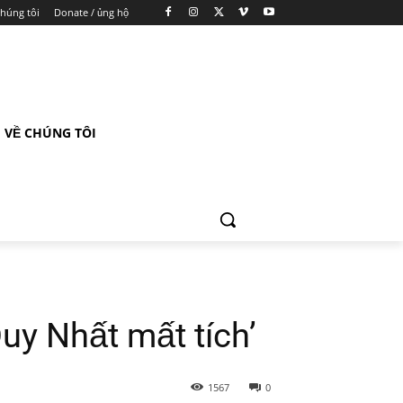
chúng tôi
Donate / ủng hộ
VỀ CHÚNG TÔI
uy Nhất mất tích’
1567
0