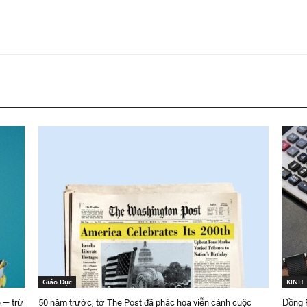
Giáo Dục
KINH 
 — trừ
50 năm trước, tờ The Post đã phác họa viễn cảnh cuộc
Đồng R