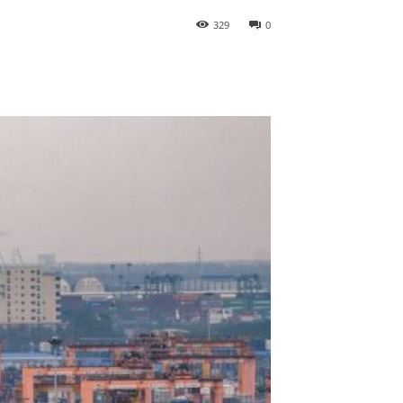
329
0