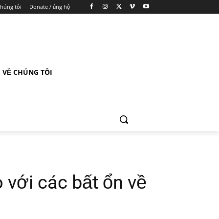
chúng tôi
Donate / ủng hộ
VỀ CHÚNG TÔI
với các bất ổn về