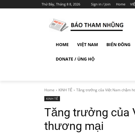
Thứ Bảy, Tháng 8 8, 2026
Sign in / Join
Home
VI
HOME
VIỆT NAM
BIỂN ĐÔNG
DONATE / ỦNG HỘ
Home
KINH TẾ
Tăng trưởng của Việt Nam chậm hơn
KINH TẾ
Tăng trưởng của 
thương mại