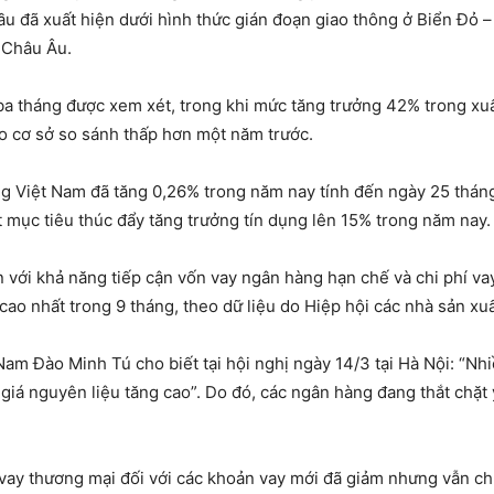
cầu đã xuất hiện dưới hình thức gián đoạn giao thông ở Biển Đỏ 
 Châu Âu.
ba tháng được xem xét, trong khi mức tăng trưởng 42% trong xu
do cơ sở so sánh thấp hơn một năm trước.
g Việt Nam đã tăng 0,26% trong năm nay tính đến ngày 25 tháng
mục tiêu thúc đẩy tăng trưởng tín dụng lên 15% trong năm nay.
n với khả năng tiếp cận vốn vay ngân hàng hạn chế và chi phí va
ao nhất trong 9 tháng, theo dữ liệu do Hiệp hội các nhà sản xuấ
m Đào Minh Tú cho biết tại hội nghị ngày 14/3 tại Hà Nội: “N
iá nguyên liệu tăng cao”. Do đó, các ngân hàng đang thắt chặt y
vay thương mại đối với các khoản vay mới đã giảm nhưng vẫn chư