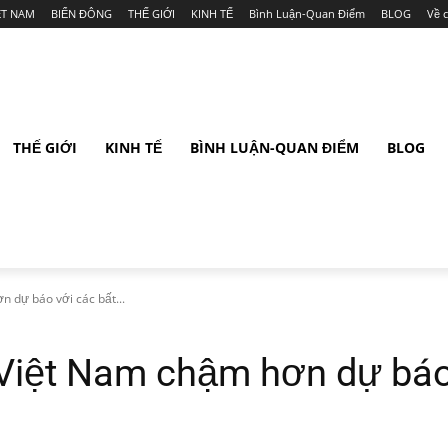
ỆT NAM
BIỂN ĐÔNG
THẾ GIỚI
KINH TẾ
Bình Luận-Quan Điểm
BLOG
Về 
THẾ GIỚI
KINH TẾ
BÌNH LUẬN-QUAN ĐIỂM
BLOG
 dự báo với các bất...
Việt Nam chậm hơn dự báo 