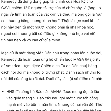
Kennedy đã dừng đóng góp tài chính của Hoa Kỳ cho
GAVI, chiếm 12% nguồn tài trợ của tổ chức này, vì (ông) lo
ngại về tính an toàn của vắc-xin và điều mà ông gọi là “sự
coi thường bằng chứng khoa học”. Thật là nực cười khi lời
nói này đến từ một người không phải là nhà khoa học,
người coi thường bất cứ điều gì không phù hợp với niềm
tin hạn hẹp và vô căn cứ của mình.
Mặc dù là một đảng viên Dân chủ trong phần lớn cuộc đời,
Kennedy đã hoàn toàn ủng hộ chiến lược MAGA (Majority
of America – tạm dịch: Chiến dịch Tự do Dân chủ) bằng
cách nói dối mà không bị trừng phạt. Danh sách những lời
nói dối của ông ta rất dài. Dưới đây là một số điểm nổi bật:
HHS đã công bố Báo cáo MAHA được mong đợi từ lâu
vào giữa tháng 5. Báo cáo kêu gọi một cuộc tấn công
mạnh mẽ vào bệnh mãn tính. Nhưng có hai vấn đề. Thứ
nhất, một số nghiên cứu được báo cáo trích dẫn không