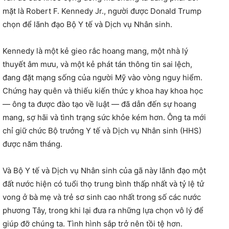
mặt là Robert F. Kennedy Jr., người được Donald Trump
chọn để lãnh đạo Bộ Y tế và Dịch vụ Nhân sinh.
Kennedy là một kẻ gieo rắc hoang mang, một nhà lý
thuyết âm mưu, và một kẻ phát tán thông tin sai lệch,
đang đặt mạng sống của người Mỹ vào vòng nguy hiểm.
Chứng hay quên và thiếu kiến thức y khoa hay khoa học
— ông ta được đào tạo về luật — đã dẫn đến sự hoang
mang, sợ hãi và tình trạng sức khỏe kém hơn. Ông ta mới
chỉ giữ chức Bộ trưởng Y tế và Dịch vụ Nhân sinh (HHS)
được năm tháng.
Và Bộ Y tế và Dịch vụ Nhân sinh của gã này lãnh đạo một
đất nước hiện có tuổi thọ trung bình thấp nhất và tỷ lệ tử
vong ở bà mẹ và trẻ sơ sinh cao nhất trong số các nước
phương Tây, trong khi lại đưa ra những lựa chọn vô lý để
giúp đỡ chúng ta. Tình hình sắp trở nên tồi tệ hơn.