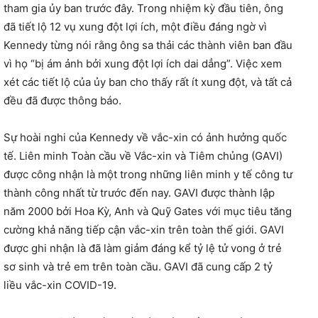
tham gia ủy ban trước đây. Trong nhiệm kỳ đầu tiên, ông
đã tiết lộ 12 vụ xung đột lợi ích, một điều đáng ngờ vì
Kennedy từng nói rằng ông sa thải các thành viên ban đầu
vì họ “bị ám ảnh bởi xung đột lợi ích dai dẳng”. Việc xem
xét các tiết lộ của ủy ban cho thấy rất ít xung đột, và tất cả
đều đã được thông báo.
Sự hoài nghi của Kennedy về vắc-xin có ảnh hưởng quốc
tế. Liên minh Toàn cầu về Vắc-xin và Tiêm chủng (GAVI)
được công nhận là một trong những liên minh y tế công tư
thành công nhất từ trước đến nay. GAVI được thành lập
năm 2000 bởi Hoa Kỳ, Anh và Quỹ Gates với mục tiêu tăng
cường khả năng tiếp cận vắc-xin trên toàn thế giới. GAVI
được ghi nhận là đã làm giảm đáng kể tỷ lệ tử vong ở trẻ
sơ sinh và trẻ em trên toàn cầu. GAVI đã cung cấp 2 tỷ
liều vắc-xin COVID-19.