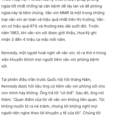
ngừa tốt nhất chống lại căn bệnh dễ lây lan và dễ phòng
ngừa này là tiêm chủng. Vắc-xin MMR là một trong những
loại vắc-xin an toàn và hiệu quả nhất trên thị trường. Vắc-
xin có hiệu quả 97% và thường kéo dài suốt đời. Trước
năm 1963, khi vắc-xin sởi được giới thiệu, Hoa Kỳ ghi
nhận 3 đến 4 triệu ca mắc mỗi năm.
Kennedy, một người hoài nghi về vắc-xin, tỏ ra thờ ơ trong
việc khuyến khích mọi người tiêm vắc-xin phòng bệnh
sởi.
Tại phiên điều trần trước Quốc hội hồi tháng Năm,
Kennedy được hỏi liệu ông có tiêm vắc-xin phòng sởi cho
con mình hay không. Ông trả lời “có thể”. Sau đó, ông nói
thêm: “Quan điểm của tôi về vắc-xin không liên quan. Tôi
không muốn tỏ ra né tránh, nhưng tôi không nghĩ mọi
người nên nghe theo lời khuyên y tế của tôi”. Chúng tôi