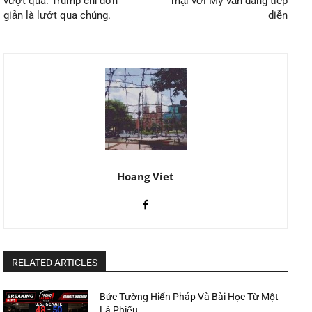
vượt qua. Trump chỉ đơn
mại với Mỹ vẫn đang tiếp
giản là lướt qua chúng.
diễn
Hoang Viet
RELATED ARTICLES
Bức Tường Hiến Pháp Và Bài Học Từ Một
Lá Phiếu