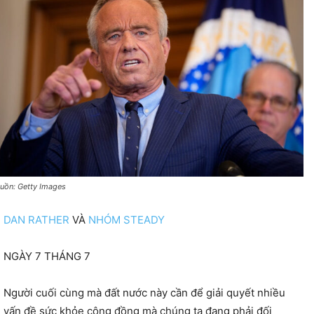
uồn: Getty Images
DAN RATHER
VÀ
NHÓM STEADY
NGÀY 7 THÁNG 7
Người cuối cùng mà đất nước này cần để giải quyết nhiều
vấn đề sức khỏe cộng đồng mà chúng ta đang phải đối