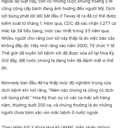
Ngoài dự luật này, còn có những cuộc khủng hoảng y tế
công cộng cấp bách đang ảnh hưởng đến người Mỹ. Dịch
sởi bùng phát dữ dội bắt đầu ở Texas lẽ ra đã có thể được
kiểm soát từ tháng 1. Hôm qua, CDC đã xác nhận 1.277 ca
mắc tại 38 tiểu bang, mức cao nhất trong 33 năm qua.
Nhiều người cho rằng con số này thấp là do việc báo cáo
không đầy đủ. Hãy nhớ rằng vào năm 2000, Tổ chức Y tế
Thế giới đã tuyên bố bệnh sởi đã được xóa sổ tại Hoa Kỳ.
Giờ đây, đất nước chúng ta đang trên đà đánh mất vị thế
đó.
Kennedy ban đầu đã hạ thấp mức độ nghiêm trọng của
dịch bệnh khi nói rằng, “Năm nào chúng ta cũng có dịch
sởi bùng phát.” Hoa Kỳ thực sự có
các ca mắc
sởi
hàng
năm, thường dưới 200 ca, và chúng thường là do những
người chưa tiêm vắc-xin mắc bệnh ở nước ngoài.
Theo Hiệp hội Y khoa Hoa Kỳ (AMA), biện pháp phòng