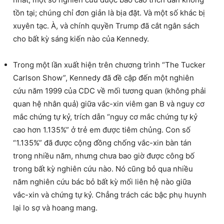
tồn tại; chúng chỉ đơn giản là bịa đặt. Và một số khác bị
xuyên tạc. À, và chính quyền Trump đã cắt ngân sách
cho bất kỳ sáng kiến nào của Kennedy.
Trong một lần xuất hiện trên chương trình “The Tucker
Carlson Show”, Kennedy đã đề cập đến một nghiên
cứu năm 1999 của CDC về mối tương quan (không phải
quan hệ nhân quả) giữa vắc-xin viêm gan B và nguy cơ
mắc chứng tự kỷ, trích dẫn “nguy cơ mắc chứng tự kỷ
cao hơn 1.135%” ở trẻ em được tiêm chủng. Con số
“1.135%” đã được cộng đồng chống vắc-xin bàn tán
trong nhiều năm, nhưng chưa bao giờ được công bố
trong bất kỳ nghiên cứu nào. Nó cũng bỏ qua nhiều
năm nghiên cứu bác bỏ bất kỳ mối liên hệ nào giữa
vắc-xin và chứng tự kỷ. Chẳng trách các bậc phụ huynh
lại lo sợ và hoang mang.