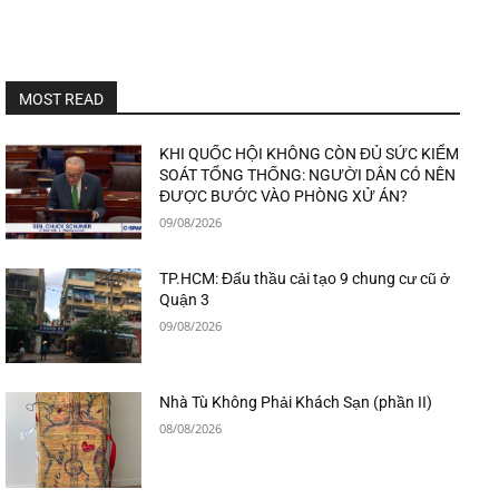
MOST READ
KHI QUỐC HỘI KHÔNG CÒN ĐỦ SỨC KIỂM
SOÁT TỔNG THỐNG: NGƯỜI DÂN CÓ NÊN
ĐƯỢC BƯỚC VÀO PHÒNG XỬ ÁN?
09/08/2026
TP.HCM: Đấu thầu cải tạo 9 chung cư cũ ở
Quận 3
09/08/2026
Nhà Tù Không Phải Khách Sạn (phần II)
08/08/2026