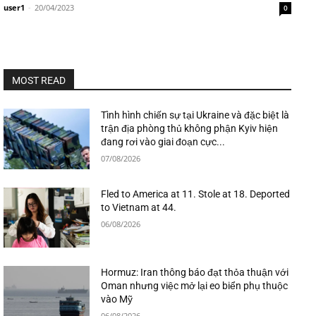
user1
-
20/04/2023
0
MOST READ
Tình hình chiến sự tại Ukraine và đặc biệt là
trận địa phòng thủ không phận Kyiv hiện
đang rơi vào giai đoạn cực...
07/08/2026
Fled to America at 11. Stole at 18. Deported
to Vietnam at 44.
06/08/2026
Hormuz: Iran thông báo đạt thỏa thuận với
Oman nhưng việc mở lại eo biển phụ thuộc
vào Mỹ
06/08/2026