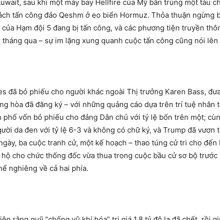
Kuwait, sau khi một máy bay Hellfire của Mỹ bắn trúng một tàu 
 cách tấn công đảo Qeshm ở eo biển Hormuz. Thỏa thuận ngừng
g của Hạm đội 5 đang bị tấn công, và các phương tiện truyền thô
 tháng qua – sự im lặng xung quanh cuộc tấn công cũng nói lên
es đã bỏ phiếu cho người khác ngoài Thị trưởng Karen Bass, đư
ộng hòa đã đăng ký – với những quảng cáo dựa trên trí tuệ nhân 
h phố vốn bỏ phiếu cho đảng Dân chủ với tỷ lệ bốn trên một; c
ười da đen với tỷ lệ 6-3 và không có chữ ký, và Trump đã vươn t
gày, ba cuộc tranh cử, một kế hoạch – thao túng cử tri cho đến
 hộ cho chức thống đốc vừa thua trong cuộc bầu cử sơ bộ trướ
hể nghiêng về cả hai phía.
 rằng quỹ “chống vũ khí hóa” trị giá 1,8 tỷ đô la đã chết, rồi g