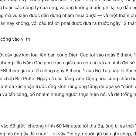
 hoặc các công ty của ông, và ông không muốn ghi lại sự đảo n
ởng mà vụ kiện được dàn dựng nhằm mua được — và một thẩm phán
 án hay không, với câu trả lời phải được đưa ra trước ngày 12 thá
công vào vị trí.
 một cây gậy kim loại lên ban công Điện Capitol vào ngày 6 tháng
 phòng Lầu Năm Góc phụ trách giải cứu con tin và an ninh đại sứ
BI tham gia vụ tấn công ngày 6 tháng 1 của Bộ Tư pháp bị đánh
 chấp Bill Pulte. Ngay cả các đảng viên Cộng hòa cũng chùn bư
sent đã xác nhận trước ống kính rằng ông từng đe dọa sẽ “đánh
a vụ tấn công, bổ nhiệm những người thực hiện nó, và để trống n
s
vào để giết” chương trình 60 Minutes; tối thứ Ba, ông bị sa thải
ng mà ông ấy đã chọn” – vì vậy Pelley, người giữ bản ghi chép, 