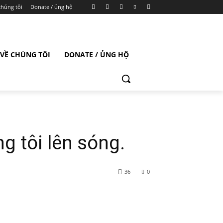
chúng tôi
Donate / ủng hộ
VỀ CHÚNG TÔI
DONATE / ỦNG HỘ
g tôi lên sóng.
36
0