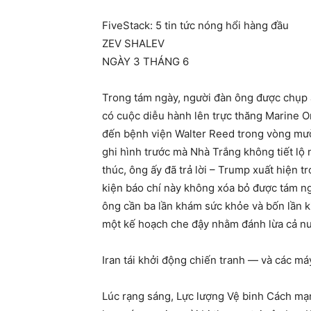
FiveStack: 5 tin tức nóng hổi hàng đầu
ZEV SHALEV
NGÀY 3 THÁNG 6
Trong tám ngày, người đàn ông được chụp 
có cuộc diễu hành lên trực thăng Marine O
đến bệnh viện Walter Reed trong vòng mười
ghi hình trước mà Nhà Trắng không tiết lộ 
thúc, ông ấy đã trả lời – Trump xuất hiện 
kiện báo chí này không xóa bỏ được tám ngà
ông cần ba lần khám sức khỏe và bốn lần k
một kế hoạch che đậy nhằm đánh lừa cả n
Iran tái khởi động chiến tranh — và các m
Lúc rạng sáng, Lực lượng Vệ binh Cách mạn