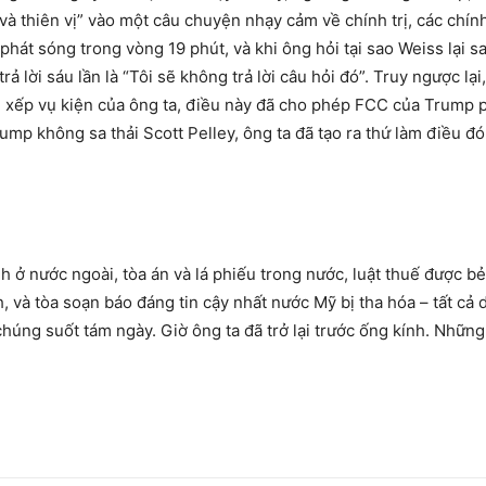
và thiên vị” vào một câu chuyện nhạy cảm về chính trị, các chín
phát sóng trong vòng 19 phút, và khi ông hỏi tại sao Weiss lại s
rả lời sáu lần là “Tôi sẽ không trả lời câu hỏi đó”. Truy ngược lạ
n xếp vụ kiện của ông ta, điều này đã cho phép FCC của Trump p
p không sa thải Scott Pelley, ông ta đã tạo ra thứ làm điều đó, 
 ở nước ngoài, tòa án và lá phiếu trong nước, luật thuế được bẻ 
 và tòa soạn báo đáng tin cậy nhất nước Mỹ bị tha hóa – tất cả 
chúng suốt tám ngày. Giờ ông ta đã trở lại trước ống kính. Những 