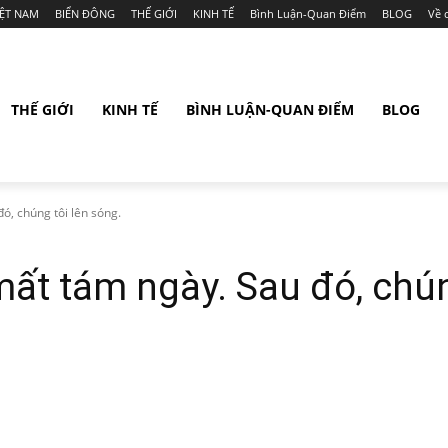
IỆT NAM
BIỂN ĐÔNG
THẾ GIỚI
KINH TẾ
Bình Luận-Quan Điểm
BLOG
Về 
THẾ GIỚI
KINH TẾ
BÌNH LUẬN-QUAN ĐIỂM
BLOG
, chúng tôi lên sóng.
ất tám ngày. Sau đó, chún