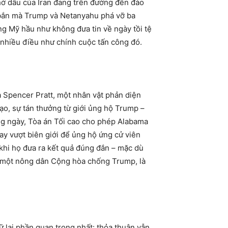
chở dầu của Iran đang trên đường đến đảo
 bắn mà Trump và Netanyahu phá vỡ ba
ng Mỹ hầu như không đưa tin về ngày tồi tệ
 nhiều điều như chính cuộc tấn công đó.
a Spencer Pratt, một nhân vật phản diện
tạo, sự tán thưởng từ giới ủng hộ Trump –
ùng ngày, Tòa án Tối cao cho phép Alabama
ay vượt biên giới để ủng hộ ứng cử viên
 khi họ đưa ra kết quả đúng đắn – mặc dù
c một nông dân Cộng hòa chống Trump, là
iữ lại phần quan trọng nhất: thỏa thuận vẫn