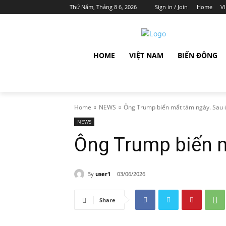
Thứ Năm, Tháng 8 6, 2026
Sign in / Join
Home
V
HOME
VIỆT NAM
BIỂN ĐÔNG
Home
NEWS
Ông Trump biến mất tám ngày. Sau đó
NEWS
Ông Trump biến m
By
user1
03/06/2026
Share