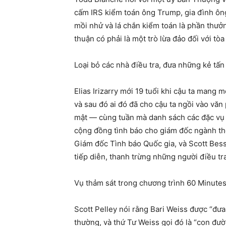
cấm IRS kiểm toán ông Trump, gia đình ông
mồi nhử và lá chắn kiểm toán là phần thư
thuận có phải là một trò lừa đảo đối với tòa
Loại bỏ các nhà điều tra, đưa những kẻ tấn 
Elias Irizarry mới 19 tuổi khi cậu ta mang
và sau đó ai đó đã cho cậu ta ngồi vào văn
mật — cùng tuần mà danh sách các đặc vụ F
cộng đồng tình báo cho giám đốc ngành thế
Giám đốc Tình báo Quốc gia, và Scott Bes
tiếp diễn, thanh trừng những người điều tr
Vụ thảm sát trong chương trình 60 Minute
Scott Pelley nói rằng Bari Weiss được “đưa 
thường, và thứ Tư Weiss gọi đó là “con đườ