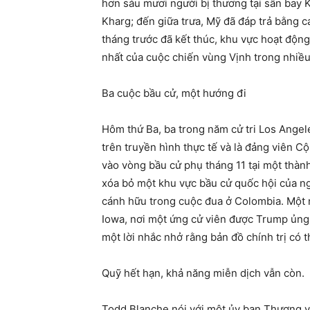
hơn sáu mươi người bị thương tại sân bay 
Kharg; đến giữa trưa, Mỹ đã đáp trả bằng
tháng trước đã kết thúc, khu vực hoạt độn
nhất của cuộc chiến vùng Vịnh trong nhiều
Ba cuộc bầu cử, một hướng đi
Hôm thứ Ba, ba trong năm cử tri Los Angel
trên truyền hình thực tế và là đảng viên C
vào vòng bầu cử phụ tháng 11 tại một thàn
xóa bỏ một khu vực bầu cử quốc hội của ng
cánh hữu trong cuộc đua ở Colombia. Một n
Iowa, nơi một ứng cử viên được Trump ủng
một lời nhắc nhở rằng bản đồ chính trị có t
Quỹ hết hạn, khả năng miễn dịch vẫn còn.
Todd Blanche nói với một ủy ban Thượng viện