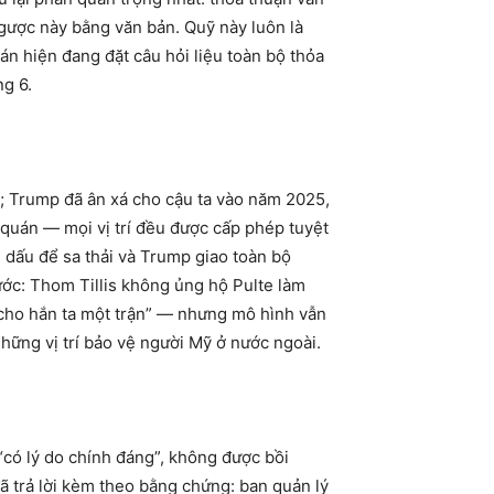
gược này bằng văn bản. Quỹ này luôn là
 hiện đang đặt câu hỏi liệu toàn bộ thỏa
ng 6.
 1; Trump đã ân xá cho cậu ta vào năm 2025,
 quán — mọi vị trí đều được cấp phép tuyệt
 dấu để sa thải và Trump giao toàn bộ
ớc: Thom Tillis không ủng hộ Pulte làm
 cho hắn ta một trận” — nhưng mô hình vẫn
hững vị trí bảo vệ người Mỹ ở nước ngoài.
 “có lý do chính đáng”, không được bồi
đã trả lời kèm theo bằng chứng: ban quản lý