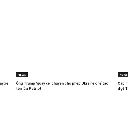
NEWS
NEWS
áy xe
Ông Trump ‘quay xe’ chuyện cho phép Ukraine chế tạo
Cập nh
tên lửa Patriot
đột T