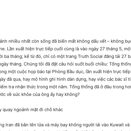
ảnh nhiều nhất còn sống đã biến mất không dấu vết – không bục
ne. Lần xuất hiện trực tiếp cuối cùng là vào ngày 27 tháng 5, m
 ba tháng; kể từ đó, chỉ có một trang Truth Social đăng tải 27
ngày tháng. Chúng tôi đã đặt câu hỏi suốt buổi chiều: Tổng thốn
trong một cuộc họp báo tại Phòng Bầu dục, lần xuất hiện trực tiế
y đã qua, hay mô hình ghi hình dàn dựng, hay việc các bác sĩ t
iểm tra nhận thức trong một năm. Tổng thống đã ở đâu trong hơ
ước về sức khỏe của ông ấy hay không?
áy quay ngoảnh mặt đi chỗ khác
g Iran đã bắn tên lửa và máy bay không người lái vào Kuwait và