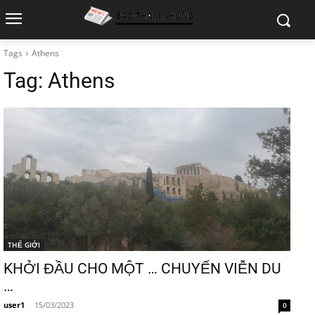
Tags
Athens
Tag:
Athens
THẾ GIỚI
KHỞI ĐẦU CHO MỘT … CHUYẾN VIỄN DU
…
user1
-
15/03/2023
0