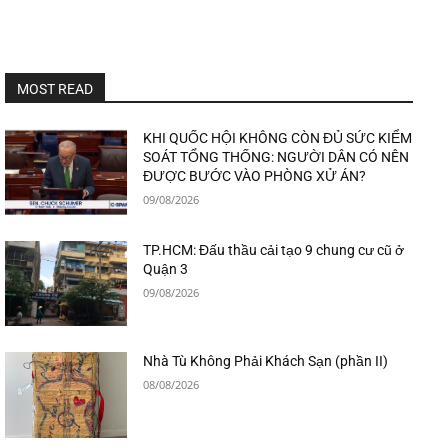
MOST READ
KHI QUỐC HỘI KHÔNG CÒN ĐỦ SỨC KIỂM
SOÁT TỔNG THỐNG: NGƯỜI DÂN CÓ NÊN
ĐƯỢC BƯỚC VÀO PHÒNG XỬ ÁN?
09/08/2026
TP.HCM: Đấu thầu cải tạo 9 chung cư cũ ở
Quận 3
09/08/2026
Nhà Tù Không Phải Khách Sạn (phần II)
08/08/2026