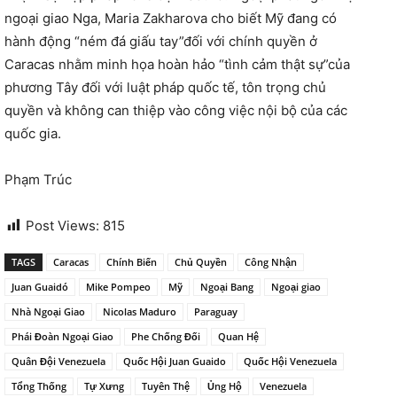
ngoại giao Nga, Maria Zakharova cho biết Mỹ đang có
hành động “ném đá giấu tay”đối với chính quyền ở
Caracas nhằm minh họa hoàn hảo “tình cảm thật sự”của
phương Tây đối với luật pháp quốc tế, tôn trọng chủ
quyền và không can thiệp vào công việc nội bộ của các
quốc gia.
Phạm Trúc
Post Views:
815
TAGS
Caracas
Chính Biến
Chủ Quyền
Công Nhận
Juan Guaidó
Mike Pompeo
Mỹ
Ngoại Bang
Ngoại giao
Nhà Ngoại Giao
Nicolas Maduro
Paraguay
Phái Đoàn Ngoại Giao
Phe Chống Đối
Quan Hệ
Quân Đội Venezuela
Quốc Hội Juan Guaido
Quốc Hội Venezuela
Tổng Thống
Tự Xưng
Tuyên Thệ
Ủng Hộ
Venezuela