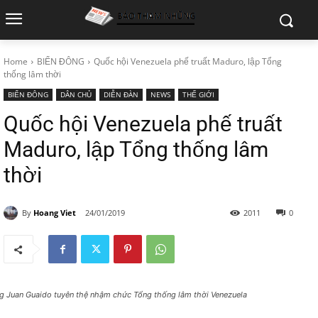
Home
BIỂN ĐÔNG
Quốc hội Venezuela phế truất Maduro, lập Tổng
thống lâm thời
BIỂN ĐÔNG
DÂN CHỦ
DIỄN ĐÀN
NEWS
THẾ GIỚI
Quốc hội Venezuela phế truất
Maduro, lập Tổng thống lâm
thời
By
Hoang Viet
24/01/2019
2011
0
g Juan Guaido tuyên thệ nhậm chức Tổng thống lâm thời Venezuela