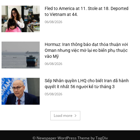
Fled to America at 11. Stole at 18. Deported
to Vietnam at 44.
06/08/2026
Hormuz: Iran thông báo đạt thỏa thuận với
Oman nhưng việc mở lại eo biển phụ thuộc
vào Mỹ
06/08/2026
Sếp Nhân quyền LHQ cho biết Iran đã hành
quyết ít nhất 56 người kể từ tháng 3
05/08/2026
Load more
© Newspaper WordPress Theme by TagDiv