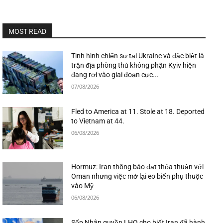
MOST READ
Tình hình chiến sự tại Ukraine và đặc biệt là
trận địa phòng thủ không phận Kyiv hiện
đang rơi vào giai đoạn cực...
07/08/2026
Fled to America at 11. Stole at 18. Deported
to Vietnam at 44.
06/08/2026
Hormuz: Iran thông báo đạt thỏa thuận với
Oman nhưng việc mở lại eo biển phụ thuộc
vào Mỹ
06/08/2026
Sếp Nhân quyền LHQ cho biết Iran đã hành