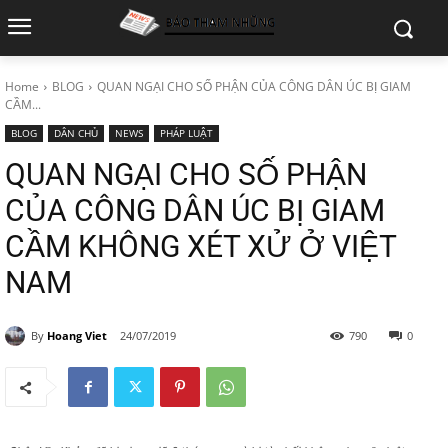
Home
BLOG
QUAN NGẠI CHO SỐ PHẬN CỦA CÔNG DÂN ÚC BỊ GIAM
CẦM...
BLOG
DÂN CHỦ
NEWS
PHÁP LUẬT
QUAN NGẠI CHO SỐ PHẬN
CỦA CÔNG DÂN ÚC BỊ GIAM
CẦM KHÔNG XÉT XỬ Ở VIỆT
NAM
By
Hoang Viet
24/07/2019
790
0