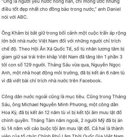
“Ông là người yêu nước nồng nàn, chỉ mong ước những
điều tốt đẹp nhất cho đồng bào trong nước,” anh Daniel
nói với ABC.
Ông Khảm bị bắt giữ trong bối cảnh một cuộc trấn áp rộng
lớn bởi nhà nước Việt Nam đối với những người chỉ trích
chế độ. Theo Hội Ân Xá Quốc Tế, số tù nhân lương tâm bị
giam giữ sai trái trên khắp Việt Nam đã tăng lên 1 phần 3
tới con số 129 người. Tháng Sáu vừa qua, Nguyễn Ngọc
Anh, một nhà hoạt động môi trường, đã bị kết án 6 năm tù
vì đã viết bài chỉ trích nhà nước trên Facebook.
Công dân nước ngoài cũng là mục tiêu. Cũng trong Tháng
Sáu, ông Michael Nguyễn Minh Phương, một công dân
Hoa Kỳ, đã bị kết án 12 năm tù vì bị kết tội âm mưu lật đổ
chính quyền. Tháng Tám năm ngoái, 2 người Mỹ đã bị án
tù 14 năm với cáo buộc tội âm mưu lật đổ. Cả hai là thành
viên của tổ chức Chính Phủ Lâm Thời Quốc Gia Việt Nam,