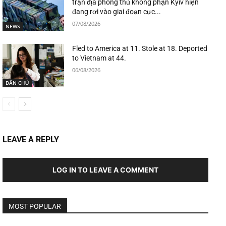
trận địa phòng thủ không phận Kyiv hiện
đang rơi vào giai đoạn cực...
07/08/2026
NEWS
Fled to America at 11. Stole at 18. Deported
to Vietnam at 44.
06/08/2026
DÂN CHỦ
LEAVE A REPLY
LOG IN TO LEAVE A COMMENT
MOST POPULAR