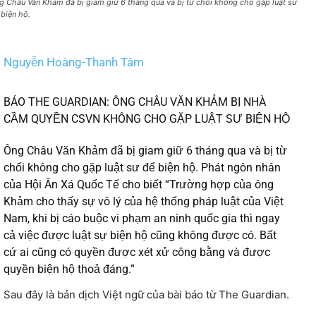
g Châu Văn Khảm đã bị giam giữ 6 tháng qua và bị từ chối không cho gặp luật sư
 biện hộ.
Nguyễn Hoàng-Thanh Tâm
BÁO THE GUARDIAN: ÔNG CHÂU VĂN KHẢM BỊ NHÀ
CẦM QUYỀN CSVN KHÔNG CHO GẶP LUẬT SƯ BIỆN HỘ
Ông Châu Văn Khảm đã bị giam giữ 6 tháng qua và bị từ
chối không cho gặp luật sư để biện hộ. Phát ngôn nhân
của Hội Ân Xá Quốc Tế cho biết “Trường hợp của ông
Khảm cho thấy sự vô lý của hệ thống pháp luật của Việt
Nam, khi bị cáo buộc vi phạm an ninh quốc gia thì ngay
cả việc được luật sự biện hộ cũng không đư
ợc có. Bất
cứ ai cũng có quyền được xét xử công bằng và được
quyền biện hộ thoả đáng.”
Sau đây là bản dịch Việt ngữ của bài báo từ The Guardian.