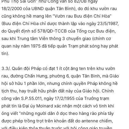
Phú Thọ Sài Gòn” như Công văn số 82/UB ngày
18/2/2000 cỏa UBND quận Tân Bình), do đó khu vườn rau
cũng không hề mang lên “Vườn rau Bưu điện Chí Hòa”
(Bưu điện Chí Hòa chỉ dược thành lập vào ngày 23/5/1987,
do Quyết định số 578/QĐ-TCCB của Tổng cục Bưu điện,
sau khi Trung tâm Viễn thông 3 chuyển giao (chính cơ
quan này năm 1975 đã tiếp quản Trạm phát sóng hay phát
tín).
3.3/. Quân đội Pháp có đạt 1 ít cột ăng ten trên khu vườn
rau, đường Chấn Hưng, phường 6, quận Tân Binh, mà Giáo
hội sở hữu 1 phần lớn, nhưng chính quyền Pháp không hề
tịch thu, hay truất hữu phẩn đất này của Giáo hội. Chính
công vân S.P.55.011, ngày 17/2/1955 của Trưởng trạm
phát tín là Đại úy Moinard xác nhận một cách vỏ tinh khi
ỏng viết “những người dân ở dọc theo hàng rào phía tây
được phép trồng trọt trên khoản đất do antenne chiếm,
với điều kiện thỏa thuận trước với hội công giáo truyền