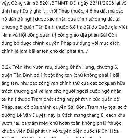
vậy, Công văn số 5201/BTNMT-ĐĐ ngày 23/11/2006 lại vô
tình hay hữu ý ghi: “… thời Pháp thuộc, 4,8 ha đất mà các
hộ dân đề nghị được xác nhận quá trình sử dụng đất tại
phường 6 quận Tân Bình thuộc 6.8 ha đất do Quõc gia Việt
Nam và Hội đồng quản trị công giáo địa phận Sài Gòn
đứng bộ được chính quyền Pháp sử dụng với mục đích
chính là làm bãi anten cho đài phát tín…”
3.2/. Trên khu vườn rau, đường Chấn Hưng, phường 6,
quận Tân Bình có 1 ít cột ăng ten (chứ không phải 1 bãi
ăng ten, như các công văn chính thứ của các cơ quan hữu
trách thường ghi và làm cho người ngoài cuộc ngộ nhận
tai hại) thuộc Trạm phát sóng hay phát tín của quân đội
Pháp, sau đó của chính quyền Sài Gòn. Trạm này tọa lạc ở
đường Lê Văn Duyệt, nay là Cách mạng tháng 8, cách khu
vườn rau cả trăm mét, chứ hoàn toàn không phải “thuộc
khuôn viên Đài phát tín vô tuyến điện quốc tế Chí Hòa –