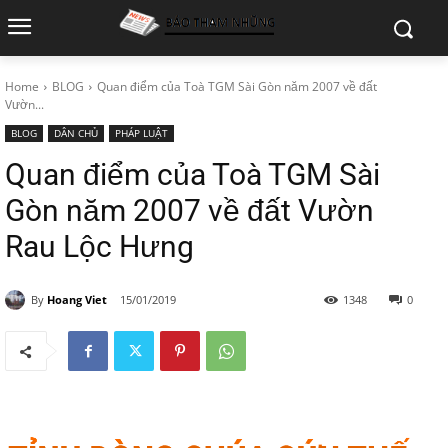
Home
BLOG
Quan điểm của Toà TGM Sài Gòn năm 2007 về đất
Vườn...
BLOG
DÂN CHỦ
PHÁP LUẬT
Quan điểm của Toà TGM Sài
Gòn năm 2007 về đất Vườn
Rau Lộc Hưng
By
Hoang Viet
15/01/2019
1348
0