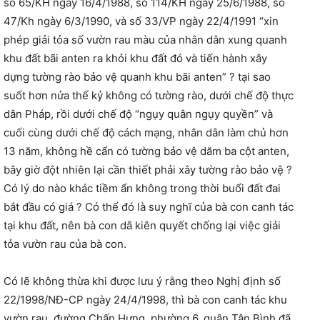
số 65/KH ngày 16/4/1988, số 114/KH ngày 25/6/1988, số
47/Kh ngày 6/3/1990, và số 33/VP ngày 22/4/1991 “xin
phép giải tỏa số vườn rau màu của nhân dân xung quanh
khu đất bãi anten ra khỏi khu đất đó và tiến hành xây
dựng tường rào bảo vệ quanh khu bãi anten” ? tại sao
suốt hơn nửa thế kỷ không có tường rào, dưới chế độ thực
dân Pháp, rồi dưới chế độ “ngụy quân ngụy quyền” và
cuối cùng dưới chế độ cách mạng, nhân dân làm chủ hơn
13 năm, không hề cẩn có tường bảo vệ dăm ba cột anten,
bây giờ đột nhiên lại cần thiết phải xây tường rào bảo vệ ?
Có lý do nào khác tiềm ẩn không trong thời buổi đất đai
bắt đầu có giá ? Có thể đó là suy nghĩ của bà con canh tác
tại khu đất, nên bà con dã kiên quyết chống lại việc giải
tỏa vườn rau của bà con.
Có lẽ không thừa khi được lưu ý rằng theo Nghị định số
22/1998/NĐ-CP ngày 24/4/1998, thì bà con canh tác khu
vườn rau, đường Chấn Hưng, phường 6, quận Tân Bình đã