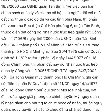
18/2/2000 của UBND quận Tân Bình: “vể việc ban hành
chính sách quản lý và cải tạo xã hội chủ nghĩa đối với nhà
đất cho thuê ở các dô thị và các tỉnh phía Nam, thì phẩn
đất vườn rau Bưu điện Chí Hòa phường 6, quận Tản Binh,
thuộc diện đất công do Nhà nước trực tiếp quản lý”; Công
văn số 710/UB ngày 5/9/2000 của UBND quận Tản Binh
gởi UBND thành phố Hồ Chí Minh và Kiến trúc sư trưởng
thành phố Hồ Chí Minh ghi: “Sau 30/4/1975 căn cứ Quyết
định số 111/CP (điều 1 phẩn IV) ngày 14/4/1977 của Hội
đồng Chính phủ, thì phần đất này do Nhà nước trực tiếp
quản lý Công văn số 9055/ĐCNĐ-TTS ngày 24/7/2002
gởi Tòa Tổng Giám mục thành phố Hồ Chí Minh, ghi căn
cứ điểm l phẩn IV Quyết định số 111/CP ngày 14/4/1977
của Hội đồng Chính phủ qui định: Mọi loại nhà cửa, đất
đai trước ngày giải phóng do chính quyền Mỹ ngụy quản
lý hoặc dành cho những tổ chức hoặc cá nhân, thuộc ngụy
quân, ngụy quyền và các tổ chức đảng phái sử dụng, nay