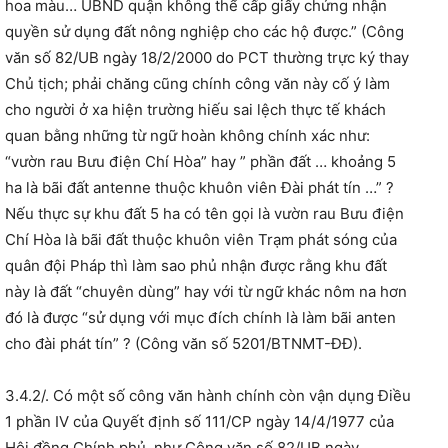
hoa màu… UBND quận không thể cấp giấy chứng nhận
quyền sử dụng đất nông nghiệp cho các hộ được.” (Công
văn số 82/UB ngày 18/2/2000 do PCT thường trực ký thay
Chủ tịch; phải chăng cũng chính công văn này cố ý làm
cho người ở xa hiện trường hiếu sai lệch thực tế khách
quan bằng những từ ngữ hoàn không chính xác như:
“vườn rau Bưu điện Chí Hòa” hay ” phần đất … khoảng 5
ha là bãi đất antenne thuộc khuôn viên Đài phát tín …” ?
Nếu thực sự khu đất 5 ha có tên gọi là vườn rau Bưu điện
Chí Hòa là bãi đất thuộc khuôn viên Trạm phát sóng của
quân đội Pháp thì làm sao phủ nhận được rằng khu đất
này là đất “chuyên dùng” hay với từ ngữ khác nôm na hơn
đó là được “sử dụng với mục đích chính là làm bãi anten
cho đài phát tín” ? (Công văn số 5201/BTNMT-ĐĐ).
3.4.2/. Có một số công văn hành chính còn vận dụng Điều
1 phần IV của Quyết định số 111/CP ngày 14/4/1977 của
Hội đồng Chính phủ, như Công văn số 82/UB ngày