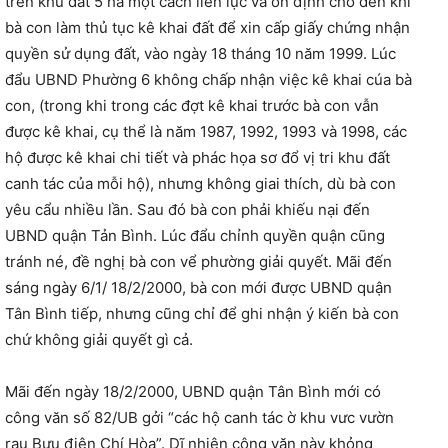
trên khu đất 5 ha một cách liên lục và ổn định cho đến khi
bà con làm thủ tục kê khai đất để xin cấp giấy chứng nhận
quyền sử dụng đất, vào ngày 18 tháng 10 năm 1999. Lúc
đẩu UBND Phường 6 không chấp nhận việc kê khai cúa bà
con, (trong khi trong các đợt kê khai trước bà con vẫn
được kê khai, cụ thể là năm 1987, 1992, 1993 và 1998, các
hộ được kê khai chi tiết và phác họa sơ đổ vị tri khu đất
canh tác của mỗi hộ), nhưng không giai thích, dù bà con
yêu cẩu nhiều lần. Sau đó bà con phải khiếu nại đến
UBND quận Tản Bình. Lúc đẩu chỉnh quyền quận cũng
tránh né, đề nghị bà con vể phường giải quyết. Mãi đến
sáng ngày 6/1/ 18/2/2000, bà con mới được UBND quận
Tân Bình tiếp, nhưng cũng chỉ để ghi nhận ý kiến bà con
chứ không giải quyết gì cả.
Mãi đến ngày 18/2/2000, UBND quận Tân Bình mới có
công văn số 82/UB gởi “các hộ canh tác ờ khu vưc vườn
rau Bưu điện Chí Hòa”. Dĩ nhiên công văn này khỏng