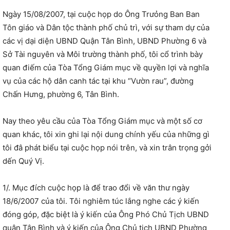
Ngày 15/08/2007, tại cuộc họp do Ông Trưỏng Ban Ban
Tôn giáo và Dân tộc thành phố chủ trì, với sự tham dự của
các vị dại diện UBND Quận Tân Bình, UBND Phường 6 và
Sở Tài nguyên và Môi trường thành phố, tôi cổ trình bày
quan điếm của Tòa Tổng Giám mục về quyền lợi và nghĩa
vụ của các hộ dân canh tác tại khu “Vườn rau”, đường
Chấn Hưng, phường 6, Tân Bình.
Nay theo yêu cầu của Tòa Tổng Giám mục và một số cơ
quan khác, tôi xin ghi lại nội dung chính yếu của những gì
tôi đâ phát biểu tại cuộc họp nói trên, và xin trân trọng gởi
dến Quý Vị.
1/. Mục đích cuộc họp là để trao đổi về văn thư ngày
18/6/2007 của tôi. Tôi nghiêm túc lắng nghe các ý kiến
đóng góp, đặc biệt là ý kiến của Ông Phó Chủ Tịch UBND
quận Tân Bình và ý kiến của Ông Chủ tịch UBND Phường