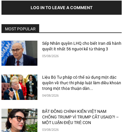
LOG IN TO LEAVE A COMMENT
MOST POPULAR
Sếp Nhân quyền LHQ cho biết Iran đã hành
quyết ít nhất 56 người kể từ tháng 3
05/08/2026
Liệu Bộ Tư pháp có thể sử dụng một đặc
quyền về thực thi pháp luật làm điều khoản
trong một thỏa thuận dàn...
04/08/2026
BẤT ĐỒNG CHÍNH KIẾN VIỆT NAM
CHỐNG TRUMP VÌ TRUMP CẮT USAID?! –
MỘT LUẬN ĐIỆU TRẺ CON
03/08/2026