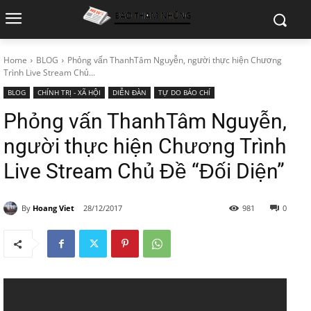
Home
BLOG
Phỏng vấn ThanhTâm Nguyễn, người thực hiện Chương
Trình Live Stream Chủ...
BLOG
CHÍNH TRỊ - XÃ HỘI
DIỄN ĐÀN
TỰ DO BÁO CHÍ
Phỏng vấn ThanhTâm Nguyễn,
người thực hiện Chương Trình
Live Stream Chủ Đề “Đối Diện”
By
Hoang Viet
28/12/2017
981
0