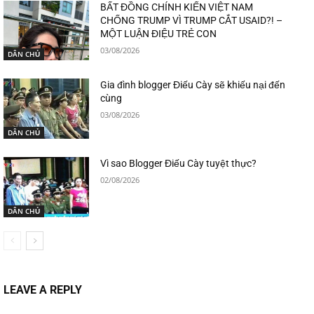
BẤT ĐỒNG CHÍNH KIẾN VIỆT NAM
CHỐNG TRUMP VÌ TRUMP CẮT USAID?! –
MỘT LUẬN ĐIỆU TRẺ CON
03/08/2026
DÂN CHỦ
Gia đình blogger Điếu Cày sẽ khiếu nại đến
cùng
03/08/2026
DÂN CHỦ
Vì sao Blogger Điếu Cày tuyệt thực?
02/08/2026
DÂN CHỦ
LEAVE A REPLY