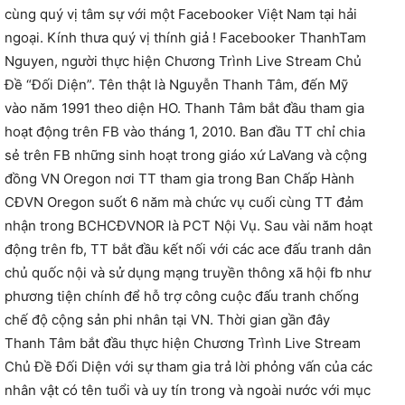
cùng quý vị tâm sự với một Facebooker Việt Nam tại hải
ngoại. Kính thưa quý vị thính giả ! Facebooker ThanhTam
Nguyen, người thực hiện Chương Trình Live Stream Chủ
Đề “Đối Diện”. Tên thật là Nguyễn Thanh Tâm, đến Mỹ
vào năm 1991 theo diện HO. Thanh Tâm bắt đầu tham gia
hoạt động trên FB vào tháng 1, 2010. Ban đầu TT chỉ chia
sẻ trên FB những sinh hoạt trong giáo xứ LaVang và cộng
đồng VN Oregon nơi TT tham gia trong Ban Chấp Hành
CĐVN Oregon suốt 6 năm mà chức vụ cuối cùng TT đảm
nhận trong BCHCĐVNOR là PCT Nội Vụ. Sau vài năm hoạt
động trên fb, TT bắt đầu kết nối với các ace đấu tranh dân
chủ quốc nội và sử dụng mạng truyền thông xã hội fb như
phương tiện chính để hỗ trợ công cuộc đấu tranh chống
chế độ cộng sản phi nhân tại VN. Thời gian gần đây
Thanh Tâm bắt đầu thực hiện Chương Trình Live Stream
Chủ Đề Đối Diện với sự tham gia trả lời phỏng vấn của các
nhân vật có tên tuổi và uy tín trong và ngoài nước với mục