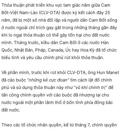
Thỏa thuận phát triển khu vực tam giác nằm giữa Cam
Bốt-Việt Nam-Lào (CLV-DTA) được ký kết cách đây 25
năm, đã bị một số nhà đối lập và người dân Cam Bốt sống
ở nước ngoài chỉ trích gay gắt trong những tháng gần đây
khi lo ngại thỏa thuận có thể gây tổn hại cho đất nước
mình. Tháng trước, kiều dân Cam Bốt ở các nước Hàn
Quốc, Nhật Bản, Pháp, Canada, Úc hay Hoa Kỳ đã tổ chức
biểu tình và yêu cầu chính phủ rút khỏi thỏa thuận.
Về phần mình, trước khi rút khỏi CLV-DTA, ông Hun Manet
đã cáo buộc
“những kẻ cực đoan”
tìm cách lật đổ chính
phủ và sử dụng thỏa thuận này như
“vũ khí chính trị”
để
tấn công chính quyền với cáo buộc đã nhượng lại cho
nước ngoài một phần lãnh thổ ở bốn tỉnh phía đông bắc
đất nước.
Theo các tổ chức nhân quyền, kể từ tháng 7, chính quyền