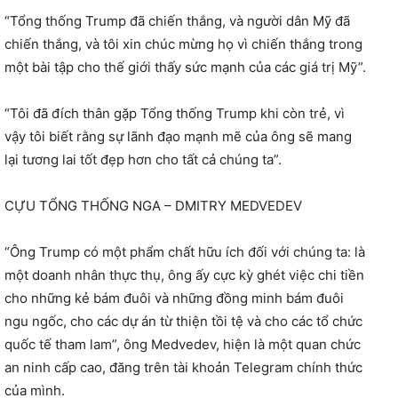
“Tổng thống Trump đã chiến thắng, và người dân Mỹ đã
chiến thắng, và tôi xin chúc mừng họ vì chiến thắng trong
một bài tập cho thế giới thấy sức mạnh của các giá trị Mỹ”.
“Tôi đã đích thân gặp Tổng thống Trump khi còn trẻ, vì
vậy tôi biết rằng sự lãnh đạo mạnh mẽ của ông sẽ mang
lại tương lai tốt đẹp hơn cho tất cả chúng ta”.
CỰU TỔNG THỐNG NGA – DMITRY MEDVEDEV
“Ông Trump có một phẩm chất hữu ích đối với chúng ta: là
một doanh nhân thực thụ, ông ấy cực kỳ ghét việc chi tiền
cho những kẻ bám đuôi và những đồng minh bám đuôi
ngu ngốc, cho các dự án từ thiện tồi tệ và cho các tổ chức
quốc tế tham lam”, ông Medvedev, hiện là một quan chức
an ninh cấp cao, đăng trên tài khoản Telegram chính thức
của mình.