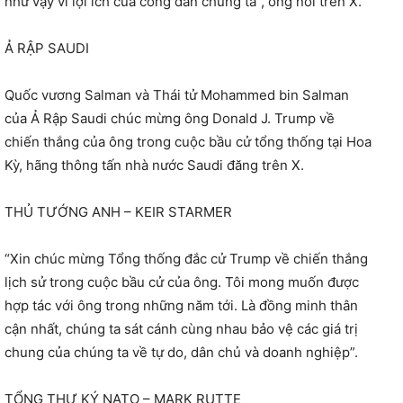
như vậy vì lợi ích của công dân chúng ta”, ông nói trên X.
Ả RẬP SAUDI
Quốc vương Salman và Thái tử Mohammed bin Salman
của Ả Rập Saudi chúc mừng ông Donald J. Trump về
chiến thắng của ông trong cuộc bầu cử tổng thống tại Hoa
Kỳ, hãng thông tấn nhà nước Saudi đăng trên X.
THỦ TƯỚNG ANH – KEIR STARMER
“Xin chúc mừng Tổng thống đắc cử Trump về chiến thắng
lịch sử trong cuộc bầu cử của ông. Tôi mong muốn được
hợp tác với ông trong những năm tới. Là đồng minh thân
cận nhất, chúng ta sát cánh cùng nhau bảo vệ các giá trị
chung của chúng ta về tự do, dân chủ và doanh nghiệp”.
TỔNG THƯ KÝ NATO – MARK RUTTE