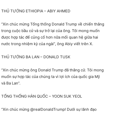
THỦ TƯỚNG ETHIOPIA – ABIY AHMED
“Xin chúc mừng Tổng thống Donald Trump về chiến thắng
trong cuộc bầu cử và sự trở lại của ông. Tôi mong muốn
được hợp tác để củng cố hơn nữa mối quan hệ giữa hai
nước trong nhiệm kỳ của ngài”, ông Abiy viết trên X.
THỦ TƯỚNG BA LAN – DONALD TUSK
“Xin chúc mừng ông Donald Trump đã thắng cử. Tôi mong
muốn sự hợp tác của chúng ta vì lợi ích của quốc gia Mỹ
và Ba Lan”.
TỔNG THỐNG HÀN QUỐC – YOON SUK YEOL
“Xin chúc mừng @realDonaldTrump! Dưới sự lãnh đạo