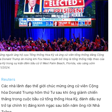
ững người ủng hộ cựu Tổng thống Hoa Kỳ và ứng cử viên tổng thống đảng Cộng
a Donald Trump ăn mừng khi Fox News tuyên bố ông là tổng thống tiếp theo của
a Kỳ trong sự kiện đêm bầu cử ở West Palm Beach, Florida, vào sáng sớm
11/2024.
Reuters
Các nhà lãnh đạo thế giới chúc mừng ứng cử viên Cộng
hòa Donald Trump hôm thứ Tư sau khi ông giành chiến
thắng trong cuộc bầu cử tổng thống Hoa Kỳ, đánh dấu sự
trở lại chính trị đáng kinh ngạc sau bốn năm ông rời Nhà
Trắng.