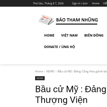
Thứ Sáu, Tháng 8 7, 2026
Sign in / Join
Home
VI
HOME
VIỆT NAM
BIỂN ĐÔNG
DONATE / ỦNG HỘ
Home
NEWS
Bầu cử Mỹ : Đảng Cộng Hòa giành lại
NEWS
Bầu cử Mỹ : Đảng
Thượng Viện