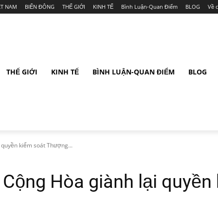
ỆT NAM
BIỂN ĐÔNG
THẾ GIỚI
KINH TẾ
Bình Luận-Quan Điểm
BLOG
Về 
THẾ GIỚI
KINH TẾ
BÌNH LUẬN-QUAN ĐIỂM
BLOG
 quyền kiểm soát Thượng...
 Cộng Hòa giành lại quyền