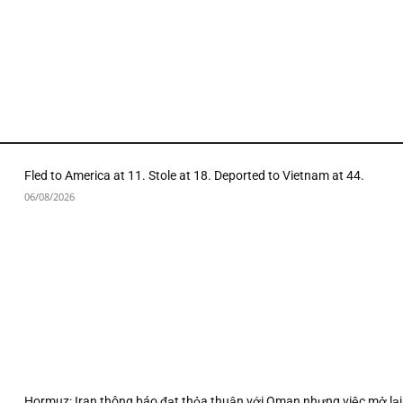
Fled to America at 11. Stole at 18. Deported to Vietnam at 44.
06/08/2026
Hormuz: Iran thông báo đạt thỏa thuận với Oman nhưng việc mở lại