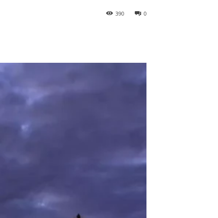
390
0