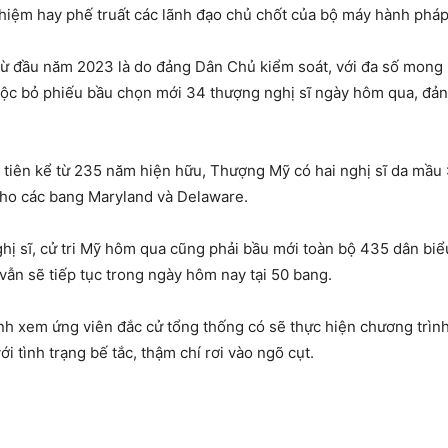
nhiệm hay phế truất các lãnh đạo chủ chốt của bộ máy hành pháp
từ đầu năm 2023 là do đảng Dân Chủ kiểm soát, với đa số mong 
 cuộc bỏ phiếu bầu chọn mới 34 thượng nghị sĩ ngày hôm qua, đ
.
 tiên kể từ 235 năm hiện hữu, Thượng Mỹ có hai nghị sĩ da mầu 
cho các bang Maryland và Delaware.
hị sĩ, cử tri Mỹ hôm qua cũng phải bầu mới toàn bộ 435 dân biể
vẫn sẽ tiếp tục trong ngày hôm nay tại 50 bang.
nh xem ứng viên đắc cử tổng thống có sẽ thực hiện chương trìn
i tình trạng bế tắc, thậm chí rơi vào ngõ cụt.