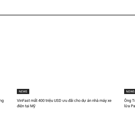
NEWS
NEWS
ng
VinFast mất 400 triệu USD ưu đãi cho dự án nhà máy xe
Ông Tr
điện tại Mỹ
lửa Pa