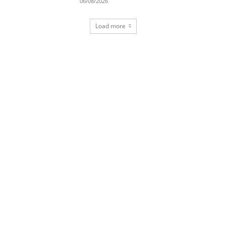
06/08/2026
Load more
News & Events
Latest articles from our blog
READ MORE