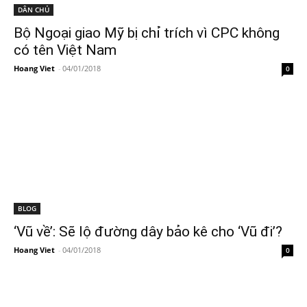
DÂN CHỦ
Bộ Ngoại giao Mỹ bị chỉ trích vì CPC không
có tên Việt Nam
Hoang Viet
-
04/01/2018
0
BLOG
‘Vũ về’: Sẽ lộ đường dây bảo kê cho ‘Vũ đi’?
Hoang Viet
-
04/01/2018
0