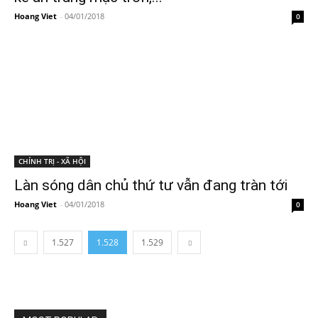
Hoang Viet
-
04/01/2018
0
CHÍNH TRỊ - XÃ HỘI
Làn sóng dân chủ thứ tư vẫn đang tràn tới
Hoang Viet
-
04/01/2018
0
1.527
1.528
1.529