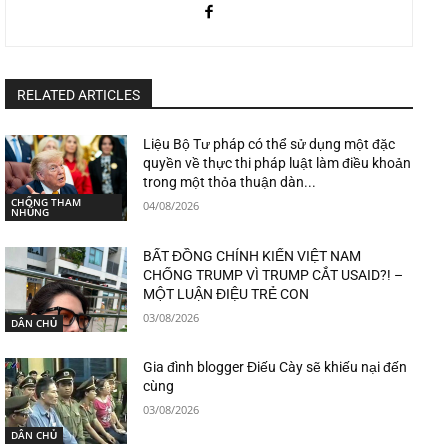
RELATED ARTICLES
Liệu Bộ Tư pháp có thể sử dụng một đặc
quyền về thực thi pháp luật làm điều khoản
trong một thỏa thuận dàn...
CHỐNG THAM
04/08/2026
NHŨNG
BẤT ĐỒNG CHÍNH KIẾN VIỆT NAM
CHỐNG TRUMP VÌ TRUMP CẮT USAID?! –
MỘT LUẬN ĐIỆU TRẺ CON
03/08/2026
DÂN CHỦ
Gia đình blogger Điếu Cày sẽ khiếu nại đến
cùng
03/08/2026
DÂN CHỦ