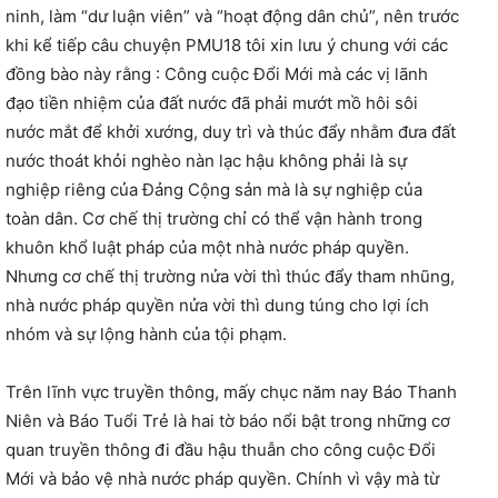
ninh, làm “dư luận viên” và “hoạt động dân chủ”, nên trước
khi kể tiếp câu chuyện PMU18 tôi xin lưu ý chung với các
đồng bào này rằng : Công cuộc Đổi Mới mà các vị lãnh
đạo tiền nhiệm của đất nước đã phải mướt mồ hôi sôi
nước mắt để khởi xướng, duy trì và thúc đẩy nhằm đưa đất
nước thoát khỏi nghèo nàn lạc hậu không phải là sự
nghiệp riêng của Đảng Cộng sản mà là sự nghiệp của
toàn dân. Cơ chế thị trường chỉ có thể vận hành trong
khuôn khổ luật pháp của một nhà nước pháp quyền.
Nhưng cơ chế thị trường nửa vời thì thúc đẩy tham nhũng,
nhà nước pháp quyền nửa vời thì dung túng cho lợi ích
nhóm và sự lộng hành của tội phạm.
Trên lĩnh vực truyền thông, mấy chục năm nay Báo Thanh
Niên và Báo Tuổi Trẻ là hai tờ báo nổi bật trong những cơ
quan truyền thông đi đầu hậu thuẫn cho công cuộc Đổi
Mới và bảo vệ nhà nước pháp quyền. Chính vì vậy mà từ