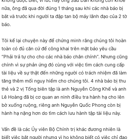
không được biết, vì lúc này ông Sáu Dân không còn khỏe
nữa, ông đã qua đời đúng 1 tháng sau khi các nhà báo bị
bắt và trước khi người ta đập tan bộ máy lãnh đạo của 2 tờ
báo.
Tôi kể lại chuyện này để chứng minh rằng chúng tôi hoàn
toàn có đủ căn cứ để công khai trên mặt báo yêu cầu
“Phải trả tự cho cho các nhà báo chân chính”. Nhưng cũng
chính vì sự phản ứng đó cùng với việc tìm cách cung cấp
tài liệu về sự thật đến những người có trách nhiệm đã làm
tăng thêm mối nguy hiểm cho chúng tôi. 4 nhà báo bị thu
thẻ và 2 vị Tổng biên tập là anh Nguyễn Công Khế và anh
Lê Hoàng đã bị cơ quan an ninh điều tra hành hạ cho lên
bờ xuống ruộng, riêng anh Nguyễn Quốc Phong còn bị
hành hạ nặng hơn do tìm cách lưu hành tập tài liệu này.
Vấn đề là các Ủy viên Bộ Chính trị khác đương nhiên là
biết việc bắt người nhưng vì họ không biết có việc chỉ đạo