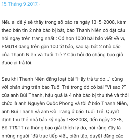
15 Tháng 9 2017
·
Nếu ai để ý sẽ thấy trong số báo ra ngày 13-5-2008, kèm
theo bản tin 2 nhà báo bị bắt, báo Thanh Niên có đặt câu
hỏi ngay trên trang nhất : Có hơn 1000 bài báo viết về vụ
PMU18 đăng trên gần 100 tờ báo, sao lại bắt 2 nhà báo
của Thanh Niên và Tuổi Trẻ ? Câu hỏi đó chẳng bao giờ
được ai trả lời.
Sau khi Thanh Niên đăng loạt bài “Hãy trả tự do…” cùng
với phản ứng trên báo Tuổi Trẻ trong đó có bài “Vì sao ?”
của anh Bùi Thanh, hậu quả là 4 nhà báo bị thu thẻ và thôi
chức là anh Nguyễn Quốc Phong và tôi ở báo Thanh Niên,
anh Bùi Thanh và anh Đà Trang ở báo Tuổi Trẻ. Quyết
định thu thẻ nhà báo ký ngày 1-8-2008, đến ngày 22-8,
Bộ TT&TT ra thông báo giải thích lý do, nói rằng đây là
những người “đã trực tiếp viết, biên tập, duyệt đăng các