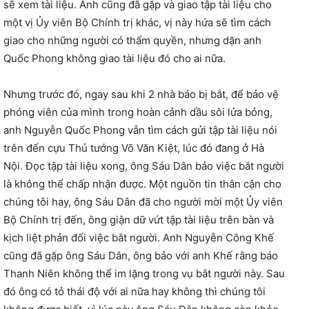
sẽ xem tài liệu. Anh cũng đã gặp và giao tập tài liệu cho
một vị Ủy viên Bộ Chính trị khác, vị này hứa sẽ tìm cách
giao cho những người có thẩm quyền, nhưng dặn anh
Quốc Phong không giao tài liệu đó cho ai nữa.
Nhưng trước đó, ngay sau khi 2 nhà báo bị bắt, để bảo vệ
phóng viên của mình trong hoàn cảnh dầu sôi lửa bỏng,
anh Nguyễn Quốc Phong vẫn tìm cách gửi tập tài liệu nói
trên đến cựu Thủ tướng Võ Văn Kiệt, lúc đó đang ở Hà
Nội. Đọc tập tài liệu xong, ông Sáu Dân bảo việc bắt người
là không thể chấp nhận được. Một nguồn tin thân cận cho
chúng tôi hay, ông Sáu Dân đã cho người mời một Ủy viên
Bộ Chính trị đến, ông giận dữ vứt tập tài liệu trên bàn và
kịch liệt phản đối việc bắt người. Anh Nguyễn Công Khế
cũng đã gặp ông Sáu Dân, ông bảo với anh Khế rằng báo
Thanh Niên không thể im lặng trong vụ bắt người này. Sau
đó ông có tỏ thái độ với ai nữa hay không thì chúng tôi