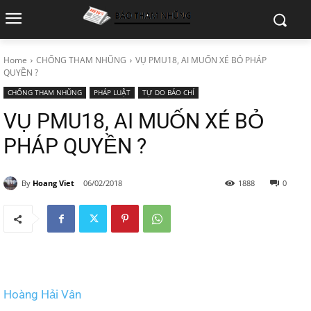
Home
CHỐNG THAM NHŨNG
VỤ PMU18, AI MUỐN XÉ BỎ PHÁP
QUYỀN ?
CHỐNG THAM NHŨNG
PHÁP LUẬT
TỰ DO BÁO CHÍ
VỤ PMU18, AI MUỐN XÉ BỎ
PHÁP QUYỀN ?
By
Hoang Viet
06/02/2018
1888
0
Hoàng Hải Vân