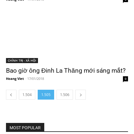
CHÍNH TRỊ - XÃ HỘI
Bao giờ ông Đinh La Thăng mới sáng mắt?
Hoang Viet
-
17/01/2018
0
1.504
1.505
1.506
MOST POPULAR