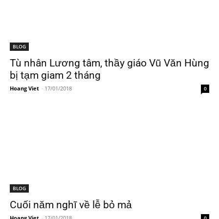
BLOG
Tù nhân Lương tâm, thầy giáo Vũ Văn Hùng
bị tạm giam 2 tháng
Hoang Viet
-
17/01/2018
0
BLOG
Cuối năm nghĩ về lễ bỏ mả
Hoang Viet
-
17/01/2018
0