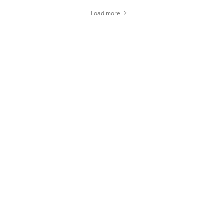
Load more
News & Events
Latest articles from our blog
READ MORE