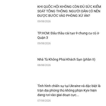
KHI QUỐC HỘI KHÔNG CÒN ĐỦ SỨC KIỂM
SOÁT TỔNG THỐNG: NGƯỜI DÂN CÓ NÊN
ĐƯỢC BƯỚC VÀO PHÒNG XỬ ÁN?
09/08/2026
TP.HCM: Đấu thầu cải tạo 9 chung cư cũ ở
Quận 3
09/08/2026
Nhà Tù Không Phải Khách Sạn (phần II)
08/08/2026
Tình hình chiến sự tại Ukraine và đặc biệt là
trận địa phòng thủ không phận Kyiv hiện
đang rơi vào giai đoạn cực...
07/08/2026