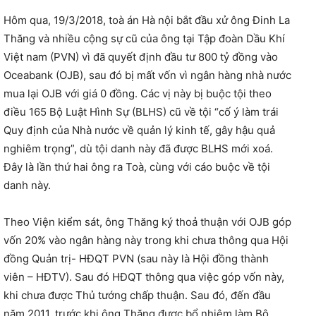
Hôm qua, 19/3/2018, toà án Hà nội bắt đầu xử ông Đinh La
Thăng và nhiều cộng sự cũ của ông tại Tập đoàn Dầu Khí
Việt nam (PVN) vì đã quyết định đầu tư 800 tỷ đồng vào
Oceabank (OJB), sau đó bị mất vốn vì ngân hàng nhà nước
mua lại OJB với giá 0 đồng. Các vị này bị buộc tội theo
điều 165 Bộ Luật Hình Sự (BLHS) cũ về tội “cố ý làm trái
Quy định của Nhà nước về quản lý kinh tế, gây hậu quả
nghiêm trọng”, dù tội danh này đã được BLHS mới xoá.
Đây là lần thứ hai ông ra Toà, cùng với cáo buộc về tội
danh này.
Theo Viện kiểm sát, ông Thăng ký thoả thuận với OJB góp
vốn 20% vào ngân hàng này trong khi chưa thông qua Hội
đồng Quản trị- HĐQT PVN (sau này là Hội đồng thành
viên – HĐTV). Sau đó HĐQT thông qua việc góp vốn này,
khi chưa được Thủ tướng chấp thuận. Sau đó, đến đầu
năm 2011, trước khi ông Thăng được bổ nhiệm làm Bộ