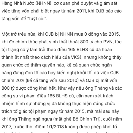
Hàng Nhà Nước (NHNN), cơ quan phê duyệt và giám sát
việc tăng vốn phải biết ngay từ năm 2011, khi OJB báo cáo
tăng vốn để “tuýt còi”.
Một trớ trêu nữa, khi OJB bị NHNN mua 0 đồng vào 2015,
khi đó chính thức phát sinh thất thoát 800 tỷ cho PVN, tức
tội trạng cố ý làm trái theo điều 165 BLHS cũ đã hoàn
thành (Ít nhất theo cách hiểu của VKS), nhưng không thấy
quan chức có thẩm quyền nào, kể cả quan chức ngân
hàng đứng đơn tố cáo hay kiến nghị khởi tố, dù việc OJB
chiếm 20% (kể cả tăng vốn sau 2010) và OJB bị mất vốn
800 tỷ được công khai hết. Như vậy nếu ông Thăng và các
cộng sự vi phạm điều 165 BLHS cũ, cần xem xét trách
nhiệm hình sự những vị đã không thực hiện đúng chức
trách tố giác tội phạm ngay từ năm 2015, mà mãi sau này
khi ông Thăng ngã ngựa (mất ghế Bộ Chính Trị), cuối năm
2017, trước thời điểm 1/1/2018 không được phép khởi tố