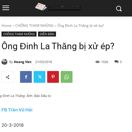
Home
CHỐNG THAM NHŨNG
Ông Đinh La Thăng bị xử ép?
CHỐNG THAM NHŨNG
DIỄN ĐÀN
Ông Đinh La Thăng bị xử ép?
By
Hoang Viet
21/03/2018
1026
0
g Đinh La Thăng: Ảnh: Báo Đầu tư
FB Trần Vũ Hải
20-3-2018