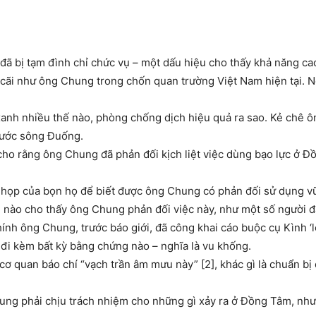
ã bị tạm đình chỉ chức vụ – một dấu hiệu cho thấy khả năng cao
 cãi như ông Chung trong chốn quan trường Việt Nam hiện tại. 
nh nhiều thế nào, phòng chống dịch hiệu quả ra sao. Kẻ chê ông
nước sông Đuống.
 cho rằng ông Chung đã phản đối kịch liệt việc dùng bạo lực ở Đ
 họp của bọn họ để biết được ông Chung có phản đối sử dụng v
 nào cho thấy ông Chung phản đối việc này, như một số người đ
ính ông Chung, trước báo giới, đã công khai cáo buộc cụ Kình ‘lợi
đi kèm bất kỳ bằng chứng nào – nghĩa là vu khống.
cơ quan báo chí “vạch trần âm mưu này” [2], khác gì là chuẩn b
hung phải chịu trách nhiệm cho những gì xảy ra ở Đồng Tâm, nh