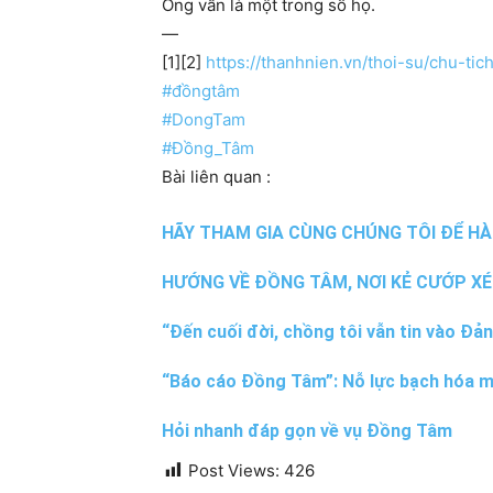
Ông vẫn là một trong số họ.
—
[1][2]
https://thanhnien.vn/thoi-su/chu-t
#đồngtâm
#
DongTam
#
Đồng_Tâm
Bài liên quan :
HÃY THAM GIA CÙNG CHÚNG TÔI ĐỂ H
HƯỚNG VỀ ĐỒNG TÂM, NƠI KẺ CƯỚP XÉ
“Đến cuối đời, chồng tôi vẫn tin vào Đả
“Báo cáo Đồng Tâm”: Nỗ lực bạch hóa m
Hỏi nhanh đáp gọn về vụ Đồng Tâm
Post Views:
426