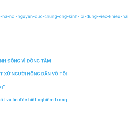
ich-ha-noi-nguyen-duc-chung-ong-kinh-loi-dung-viec-khieu-nai
ÀNH ĐỘNG VÌ ĐỒNG TÂM
T XỬ NGƯỜI NÔNG DÂN VÔ TỘI
ng”
ột vụ án đặc biệt nghiêm trọng