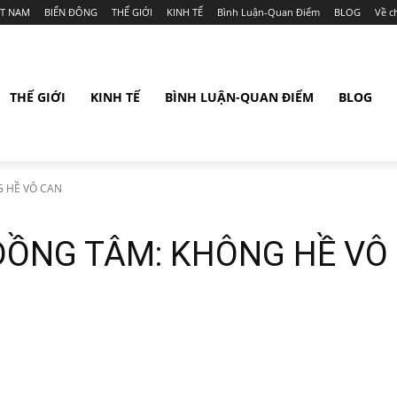
ỆT NAM
BIỂN ĐÔNG
THẾ GIỚI
KINH TẾ
Bình Luận-Quan Điểm
BLOG
Về c
THẾ GIỚI
KINH TẾ
BÌNH LUẬN-QUAN ĐIỂM
BLOG
 HỀ VÔ CAN
ĐỒNG TÂM: KHÔNG HỀ VÔ