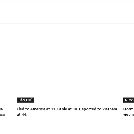
DÂN CHỦ
NEWS
ịa
Fled to America at 11. Stole at 18. Deported to Vietnam
Hormu
đoạn
at 44.
việc 