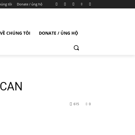
húng tôi
Donate / ủng hộ
VỀ CHÚNG TÔI
DONATE / ỦNG HỘ
 CAN
615
0