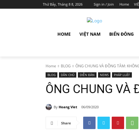
Thứ Bảy, Tháng 8 8, 2026
Sign in / Join
Home
VI
HOME
VIỆT NAM
BIỂN ĐÔNG
Home
BLOG
ÔNG CHUNG VÀ ĐỒNG TÂM: KHÔNG
BLOG
DÂN CHỦ
DIỄN ĐÀN
NEWS
PHÁP LUẬT
ÔNG CHUNG VÀ 
By
Hoang Viet
06/09/2020
Share