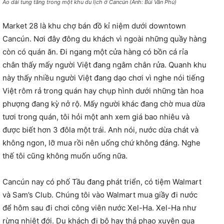
Áo dài tung tăng trong một khu du lịch ở Cancún (Ảnh: Bùi Văn Phú)
Market 28 là khu chợ bán đồ kỉ niệm dưới downtown
Cancún. Nơi đây đông du khách vì ngoài những quầy hàng
còn có quán ăn. Đi ngang một cửa hàng có bồn cá rỉa
chân thấy mấy người Việt đang ngâm chân rửa. Quanh khu
này thấy nhiều người Việt đang dạo chơi vì nghe nói tiếng
Việt rôm rả trong quán hay chụp hình dưới những tàn hoa
phượng đang kỳ nở rộ. Mấy người khác đang chờ mua dừa
tươi trong quán, tôi hỏi một anh xem giá bao nhiêu và
được biết hơn 3 đôla một trái. Anh nói, nước dừa chát và
không ngon, lỡ mua rồi nên uống chứ không đáng. Nghe
thế tôi cũng không muốn uống nữa.
Cancún nay có phố Tầu đang phát triển, có tiệm Walmart
và Sam’s Club. Chúng tôi vào Walmart mua giầy đi nước
để hôm sau đi chơi công viên nước Xel-Ha. Xel-Ha như
rừng nhiệt đới. Du khách đi bộ hay thả phao xuyên qua