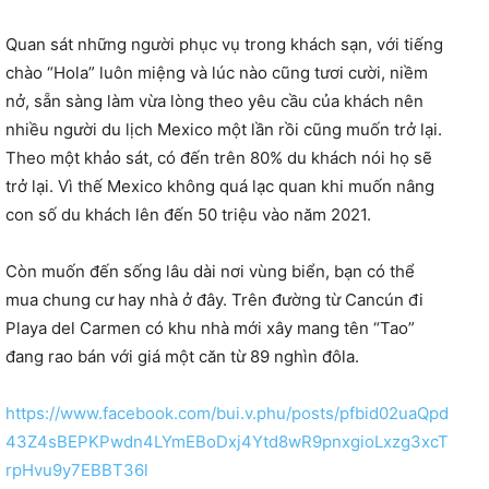
Quan sát những người phục vụ trong khách sạn, với tiếng
chào “Hola” luôn miệng và lúc nào cũng tươi cười, niềm
nở, sẵn sàng làm vừa lòng theo yêu cầu của khách nên
nhiều người du lịch Mexico một lần rồi cũng muốn trở lại.
Theo một khảo sát, có đến trên 80% du khách nói họ sẽ
trở lại. Vì thế Mexico không quá lạc quan khi muốn nâng
con số du khách lên đến 50 triệu vào năm 2021.
Còn muốn đến sống lâu dài nơi vùng biển, bạn có thể
mua chung cư hay nhà ở đây. Trên đường từ Cancún đi
Playa del Carmen có khu nhà mới xây mang tên “Tao”
đang rao bán với giá một căn từ 89 nghìn đôla.
https://www.facebook.com/bui.v.phu/posts/pfbid02uaQpd
43Z4sBEPKPwdn4LYmEBoDxj4Ytd8wR9pnxgioLxzg3xcT
rpHvu9y7EBBT36l