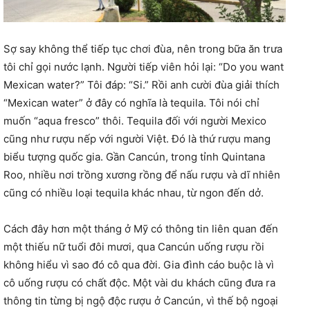
Sợ say không thể tiếp tục chơi đùa, nên trong bữa ăn trưa
tôi chỉ gọi nước lạnh. Người tiếp viên hỏi lại: “Do you want
Mexican water?” Tôi đáp: “Si.” Rồi anh cười đùa giải thích
“Mexican water” ở đây có nghĩa là tequila. Tôi nói chỉ
muốn “aqua fresco” thôi. Tequila đối với người Mexico
cũng như rượu nếp với người Việt. Đó là thứ rượu mang
biểu tượng quốc gia. Gần Cancún, trong tỉnh Quintana
Roo, nhiều nơi trồng xương rồng để nấu rượu và dĩ nhiên
cũng có nhiều loại tequila khác nhau, từ ngon đến dở.
Cách đây hơn một tháng ở Mỹ có thông tin liên quan đến
một thiếu nữ tuổi đôi mươi, qua Cancún uống rượu rồi
không hiểu vì sao đó cô qua đời. Gia đình cáo buộc là vì
cô uống rượu có chất độc. Một vài du khách cũng đưa ra
thông tin từng bị ngộ độc rượu ở Cancún, vì thế bộ ngoại