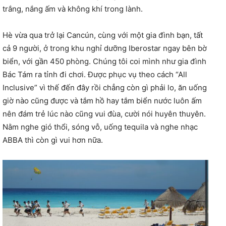
trắng, nắng ấm và không khí trong lành.
Hè vừa qua trở lại Cancún, cùng với một gia đình bạn, tất
cả 9 người, ở trong khu nghỉ dưỡng Iberostar ngay bên bờ
biển, với gần 450 phòng. Chúng tôi coi mình như gia đình
Bác Tám ra tỉnh đi chơi. Được phục vụ theo cách “All
Inclusive” vì thế đến đây rồi chẳng còn gì phải lo, ăn uống
giờ nào cũng được và tắm hồ hay tắm biển nước luôn ấm
nên đám trẻ lúc nào cũng vui đùa, cười nói huyên thuyên.
Nằm nghe gió thổi, sóng vỗ, uống tequila và nghe nhạc
ABBA thì còn gì vui hơn nữa.