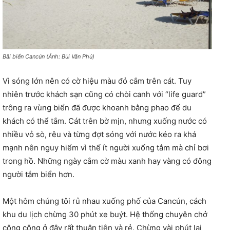
Bãi biển Cancún (Ảnh: Bùi Văn Phú)
Vì sóng lớn nên có cờ hiệu màu đỏ cắm trên cát. Tuy
nhiên trước khách sạn cũng có chòi canh với “life guard”
trông ra vùng biển đã được khoanh bằng phao để du
khách có thể tắm. Cát trên bờ mịn, nhưng xuống nước có
nhiều vỏ sò, rêu và từng đợt sóng với nước kéo ra khá
mạnh nên nguy hiểm vì thế ít người xuống tắm mà chỉ bơi
trong hồ. Những ngày cắm cờ màu xanh hay vàng có đông
người tắm biển hơn.
Một hôm chúng tôi rủ nhau xuống phố của Cancún, cách
khu du lịch chừng 30 phút xe buýt. Hệ thống chuyên chở
công cộng ở đây rất thuận tiện và rẻ. Chừng vài phút lại