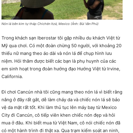
Nón lá bên kim tự tháp Chichén Itzá, Mexico (Ảnh: Bùi Văn Phú)
Trong khách sạn Iberostar tôi gặp nhiều du khách Việt từ
Mỹ qua chơi. Có một đoàn chừng 50 người, với khoảng 20
thiếu nữ mang theo áo dài và nón lá để chụp hình lưu
niệm. Hỏi thăm được biết các bạn là phụ huynh của các
em sinh hoạt trong đoàn hướng đạo Hướng Việt từ Irvine,
California.
Đi chơi Cancún nhà tôi cũng mang theo nón lá vì biết rằng
nắng ở đây rất gắt, dễ làm cháy da và chiếc nón lá sẽ bảo
vệ da mặt rất tốt. Khi làm thủ tục lên máy bay từ Mexico
City đi Cancún, cô tiếp viên khen chiếc nón đẹp và hỏi
mua ở đâu. Khi biết mua từ Việt Nam, cô nói chiếc nón đã
có một hành trình đi thật xa. Qua trạm kiểm soát an ninh,