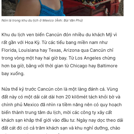
Nón lá trong khu du lịch ở Mexico (Ảnh: Bùi Văn Phú)
Khu du lịch ven biển Cancún đón nhiều du khách Mỹ vì
rất gần với Hoa Kỳ. Từ các tiểu bang miền nam như
Florida, Louisiana hay Texas, Arizona qua Cancún chỉ
trong vòng một hay hai giờ bay. Từ Los Angeles chừng
hơn ba giờ, bằng với thời gian từ Chicago hay Baltimore
bay xuống.
Nửa thế kỷ trước Cancún còn là một làng đánh cá. Vùng
đất này có một dải cát dài hơn 20 kilômét tách khỏi bờ và
chính phủ Mexico đã nhìn ra tiềm năng nên có quy hoạch
biến thành trung tâm du lịch, mời các công ty xây cất
khách sạn khắp thế giới vào đầu tư. Ngày nay dọc theo dải
đất cát đó có cả trăm khách sạn và khu nghỉ dưỡng, chào