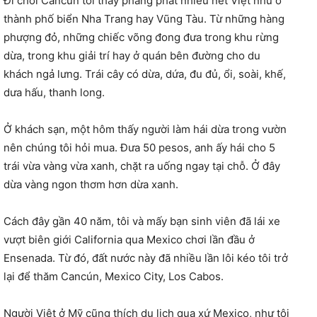
Đi chơi Cancún tôi thấy phảng phất nhiều nét Việt như ở
thành phố biển Nha Trang hay Vũng Tàu. Từ những hàng
phượng đỏ, những chiếc võng đong đưa trong khu rừng
dừa, trong khu giải trí hay ở quán bên đường cho du
khách ngả lưng. Trái cây có dừa, dứa, đu đủ, ổi, soài, khế,
dưa hấu, thanh long.
Ở khách sạn, một hôm thấy người làm hái dừa trong vườn
nên chúng tôi hỏi mua. Đưa 50 pesos, anh ấy hái cho 5
trái vừa vàng vừa xanh, chặt ra uống ngay tại chỗ. Ở đây
dừa vàng ngon thơm hơn dừa xanh.
Cách đây gần 40 năm, tôi và mấy bạn sinh viên đã lái xe
vượt biên giới California qua Mexico chơi lần đầu ở
Ensenada. Từ đó, đất nước này đã nhiều lần lôi kéo tôi trở
lại để thăm Cancún, Mexico City, Los Cabos.
Người Việt ở Mỹ cũng thích du lịch qua xứ Mexico, như tôi