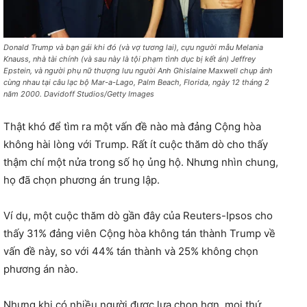
Donald Trump và bạn gái khi đó (và vợ tương lai), cựu người mẫu Melania
Knauss, nhà tài chính (và sau này là tội phạm tình dục bị kết án) Jeffrey
Epstein, và người phụ nữ thượng lưu người Anh Ghislaine Maxwell chụp ảnh
cùng nhau tại câu lạc bộ Mar-a-Lago, Palm Beach, Florida, ngày 12 tháng 2
năm 2000. Davidoff Studios/Getty Images
Thật khó để tìm ra một vấn đề nào mà đảng Cộng hòa
không hài lòng với Trump. Rất ít cuộc thăm dò cho thấy
thậm chí một nửa trong số họ ủng hộ. Nhưng nhìn chung,
họ đã chọn phương án trung lập.
Ví dụ, một cuộc thăm dò gần đây của Reuters-Ipsos cho
thấy 31% đảng viên Cộng hòa không tán thành Trump về
vấn đề này, so với 44% tán thành và 25% không chọn
phương án nào.
Nhưng khi có nhiều người được lựa chọn hơn, mọi thứ