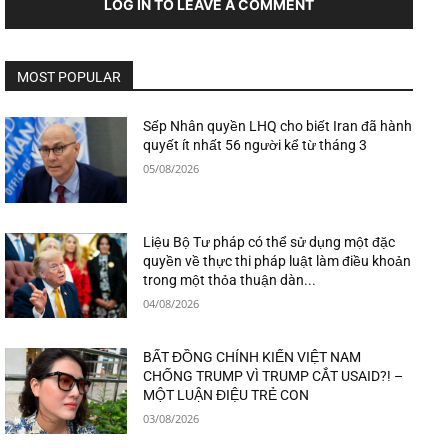
LOG IN TO LEAVE A COMMENT
MOST POPULAR
Sếp Nhân quyền LHQ cho biết Iran đã hành
quyết ít nhất 56 người kể từ tháng 3
05/08/2026
Liệu Bộ Tư pháp có thể sử dụng một đặc
quyền về thực thi pháp luật làm điều khoản
trong một thỏa thuận dàn...
04/08/2026
BẤT ĐỒNG CHÍNH KIẾN VIỆT NAM
CHỐNG TRUMP VÌ TRUMP CẮT USAID?! –
MỘT LUẬN ĐIỆU TRẺ CON
03/08/2026