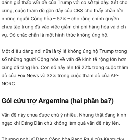
đánh giá thấp vấn đề của Trump với cơ sở tại đây. Xét cho
cùng, cuộc thăm dò gần đây của CBS cho thấy phần lớn
những người Cộng hòa – 57% – cho rằng chính quyền
chưa tập trung đủ vào việc giảm chi phí hàng hóa và dịch
vụ. Đó chắc chắn là một hình thức không ủng hộ.
Một điều đáng nói nữa là tỷ lệ không ủng hộ Trump trong
số những người Cộng hòa về vấn đề kinh tế rộng lớn hơn
cũng đã tăng lên. Con số này lên tới 22% trong cuộc thăm
dò của Fox News và 32% trong cuộc thăm dò của AP-
NORC.
Gói cứu trợ Argentina (hai phần ba?)
Vấn đề này chưa được chú ý nhiều. Nhưng thật đáng kinh
ngạc khi Đảng Dân chủ không làm quá vấn đề này lên.
Thượng nghị sĩ Đảng Cộng hòa Rand Paul của Kentucky