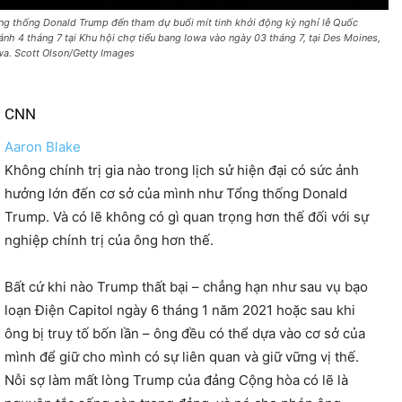
ng thống Donald Trump đến tham dự buổi mít tinh khởi động kỳ nghỉ lễ Quốc
ánh 4 tháng 7 tại Khu hội chợ tiểu bang Iowa vào ngày 03 tháng 7, tại Des Moines,
wa. Scott Olson/Getty Images
CNN
Aaron Blake
Không chính trị gia nào trong lịch sử hiện đại có sức ảnh
hưởng lớn đến cơ sở của mình như Tổng thống Donald
Trump. Và có lẽ không có gì quan trọng hơn thế đối với sự
nghiệp chính trị của ông hơn thế.
Bất cứ khi nào Trump thất bại – chẳng hạn như sau vụ bạo
loạn Điện Capitol ngày 6 tháng 1 năm 2021 hoặc sau khi
ông bị truy tố bốn lần – ông đều có thể dựa vào cơ sở của
mình để giữ cho mình có sự liên quan và giữ vững vị thế.
Nỗi sợ làm mất lòng Trump của đảng Cộng hòa có lẽ là