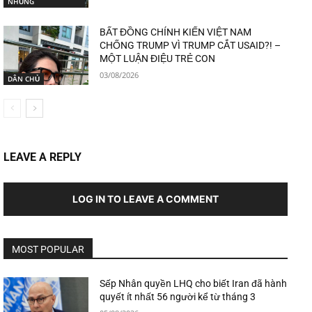
NHŨNG
BẤT ĐỒNG CHÍNH KIẾN VIỆT NAM
CHỐNG TRUMP VÌ TRUMP CẮT USAID?! –
MỘT LUẬN ĐIỆU TRẺ CON
03/08/2026
DÂN CHỦ
LEAVE A REPLY
LOG IN TO LEAVE A COMMENT
MOST POPULAR
Sếp Nhân quyền LHQ cho biết Iran đã hành
quyết ít nhất 56 người kể từ tháng 3