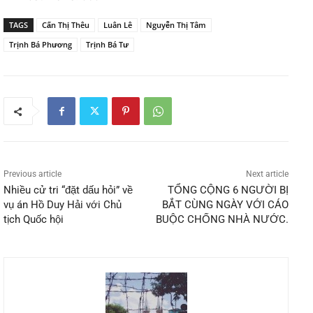
TAGS
Cấn Thị Thêu
Luân Lê
Nguyễn Thị Tâm
Trịnh Bá Phương
Trịnh Bá Tư
Previous article
Next article
Nhiều cử tri “đặt dấu hỏi” về
TỔNG CỘNG 6 NGƯỜI BỊ
vụ án Hồ Duy Hải với Chủ
BẮT CÙNG NGÀY VỚI CÁO
tịch Quốc hội
BUỘC CHỐNG NHÀ NƯỚC.