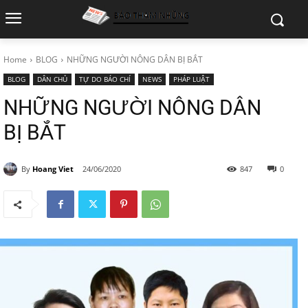
Home
BLOG
NHỮNG NGƯỜI NÔNG DÂN BỊ BẮT
BLOG
DÂN CHỦ
TỰ DO BÁO CHÍ
NEWS
PHÁP LUẬT
NHỮNG NGƯỜI NÔNG DÂN
BỊ BẮT
By
Hoang Viet
24/06/2020
847
0