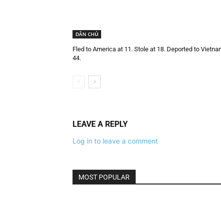
DÂN CHỦ
Fled to America at 11. Stole at 18. Deported to Vietna
44.
LEAVE A REPLY
Log in to leave a comment
MOST POPULAR