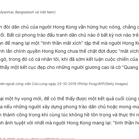
 Myanmar, Bangladesh và Việt Nam)
ến đòi dân chủ của người Hong Kong vẫn hừng hực nóng, chẳng c
ổi. Bất cứ phong trào đấu tranh dân chủ nào ở bất kỳ nơi nào trê
hân để mang lại một “tinh thần mắt xích” tập thể mà người Hong K
Kinh lẫn chính quyền Hong Kong chưa thể chặt đứt được “mắt xích”
gờ, trong đó có cá nhân tôi, khi đã sớm kết luận cuộc chiến của
 thấy một kết cục đẹp cho những người giương cao lá cờ “Quan
 bên ngoài công viên Cửu Long ngày 25-10-2019 (Philip Fong/AFP/Getty Images)
lại một hy vọng mới, để có thể thấy được một kết quả cuối cù
t ra nếu những người xây dựng phong trào dân chủ hoặc mong m
n thành công trong khi cùng lúc không hề tôn trọng và thực thi n
h ảnh tuyệt vời nhất mà người Hong Kong mang lại: “tinh thần h