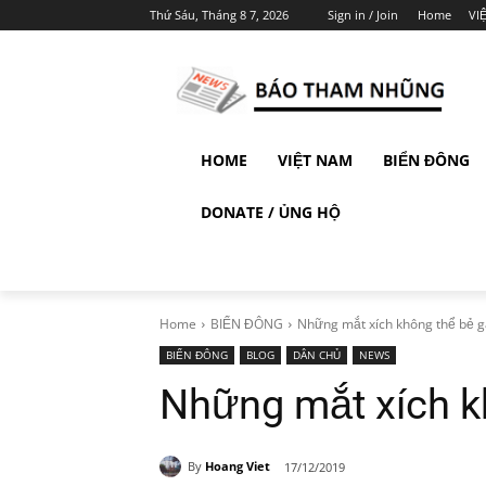
Thứ Sáu, Tháng 8 7, 2026
Sign in / Join
Home
VI
HOME
VIỆT NAM
BIỂN ĐÔNG
DONATE / ỦNG HỘ
Home
BIỂN ĐÔNG
Những mắt xích không thể bẻ g
BIỂN ĐÔNG
BLOG
DÂN CHỦ
NEWS
Những mắt xích k
By
Hoang Viet
17/12/2019