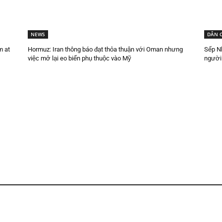
NEWS
DÂN 
m at
Hormuz: Iran thông báo đạt thỏa thuận với Oman nhưng
Sếp Nh
việc mở lại eo biển phụ thuộc vào Mỹ
người 
Fled to America at 11. Stole at 18. Deported to Vietnam at 44.
06/08/2026