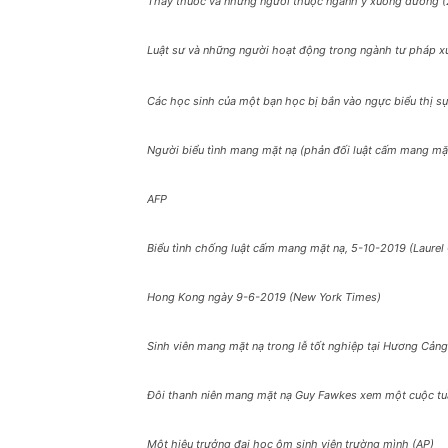
Thầy thuốc và những người thuộc ngành y xuống đường (
Luật sư và những người hoạt động trong ngành tư pháp x
Các học sinh của một bạn học bị bắn vào ngực biểu thị 
Người biểu tình mang mặt nạ (phản đối luật cấm mang mặ
AFP
Biểu tình chống luật cấm mang mặt nạ, 5-10-2019 (Laurel
Hong Kong ngày 9-6-2019 (New York Times)
Sinh viên mang mặt nạ trong lễ tốt nghiệp tại Hương Cảng
Đôi thanh niên mang mặt nạ Guy Fawkes xem một cuộc tuầ
Một hiệu trưởng đại học ôm sinh viên trường mình (AP)