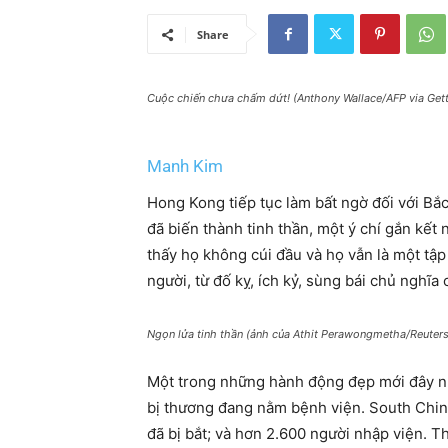
Share
Cuộc chiến chưa chấm dứt! (Anthony Wallace/AFP via Get
Manh Kim
Hong Kong tiếp tục làm bất ngờ đối với Bắ
đã biến thành tinh thần, một ý chí gắn kế
thấy họ không cúi đầu và họ vẫn là một tậ
người, từ đố kỵ, ích kỷ, sùng bái chủ nghĩa
c
Ngọn lửa tinh thần (ảnh của Athit Perawongmetha/Reuter
Một trong những hành động đẹp mới đây nhấ
bị thương đang nằm bệnh viện. South China
đã bị bắt; và hơn 2.600 người nhập viện. Th