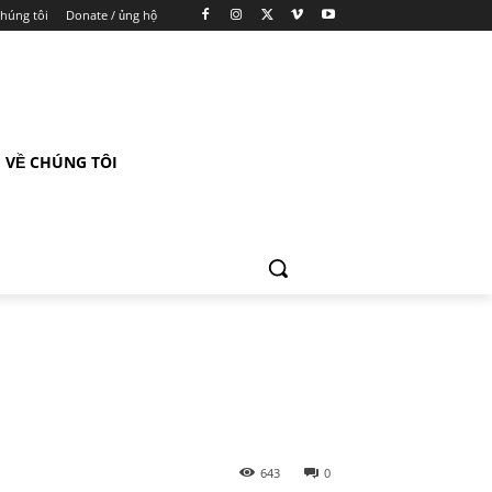
chúng tôi
Donate / ủng hộ
VỀ CHÚNG TÔI
643
0