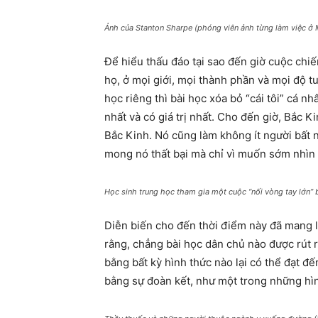
Ảnh của Stanton Sharpe (phóng viên ảnh từng làm việc ở
Để hiểu thấu đáo tại sao đến giờ cuộc chi
họ, ở mọi giới, mọi thành phần và mọi độ tu
học riêng thì bài học xóa bỏ “cái tôi” cá n
nhất và có giá trị nhất. Cho đến giờ, Bắc 
Bắc Kinh. Nó cũng làm không ít người bất n
mong nó thất bại mà chỉ vì muốn sớm nhìn
Học sinh trung học tham gia một cuộc “nối vòng tay lớn”
Diễn biến cho đến thời điểm này đã mang 
rằng, chẳng bài học dân chủ nào được rú
bằng bất kỳ hình thức nào lại có thể đạt đế
bằng sự đoàn kết, như một trong những hìn