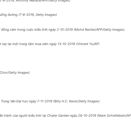
2-8-2019, Anthony Wallace/AFP/Getty Images)
uống đường (7-8-2019, Getty Images)
sự đồng cảm trong cuộc biểu tình ngày 2-10-2019 (Mohd Rasfan/AFP/Getty Images)
t nạ) tại một trung tâm mua sắm ngày 13-10-2019 (Vincent Yu/AP)
 Chor/Getty Images)
 Trung Văn Đại học ngày 7-11-2019 (Billy H.C. Kwok/Getty Images)
n hành của người biểu tình tại Chater Garden ngày 26-10-2019 (Mark Schiefelbein/AP