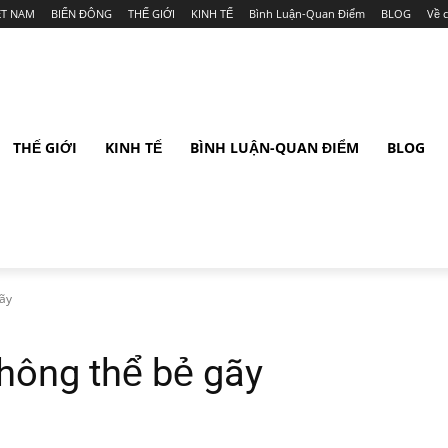
ỆT NAM
BIỂN ĐÔNG
THẾ GIỚI
KINH TẾ
Bình Luận-Quan Điểm
BLOG
Về 
THẾ GIỚI
KINH TẾ
BÌNH LUẬN-QUAN ĐIỂM
BLOG
ãy
hông thể bẻ gãy