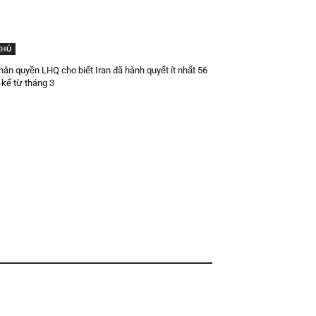
CHỦ
ân quyền LHQ cho biết Iran đã hành quyết ít nhất 56
kể từ tháng 3