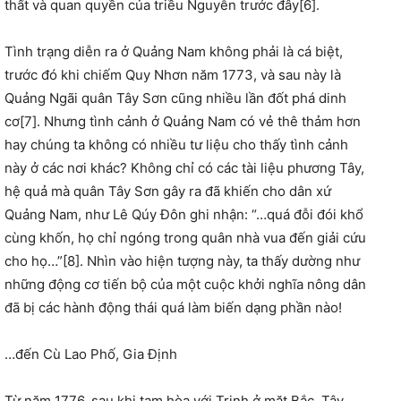
thất và quan quyền của triều Nguyễn trước đây[6].
Tình trạng diễn ra ở Quảng Nam không phải là cá biệt,
trước đó khi chiếm Quy Nhơn năm 1773, và sau này là
Quảng Ngãi quân Tây Sơn cũng nhiều lần đốt phá dinh
cơ[7]. Nhưng tình cảnh ở Quảng Nam có vẻ thê thảm hơn
hay chúng ta không có nhiều tư liệu cho thấy tình cảnh
này ở các nơi khác? Không chỉ có các tài liệu phương Tây,
hệ quả mà quân Tây Sơn gây ra đã khiến cho dân xứ
Quảng Nam, như Lê Qúy Đôn ghi nhận: “…quá đỗi đói khổ
cùng khốn, họ chỉ ngóng trong quân nhà vua đến giải cứu
cho họ…”[8]. Nhìn vào hiện tượng này, ta thấy dường như
những động cơ tiến bộ của một cuộc khởi nghĩa nông dân
đã bị các hành động thái quá làm biến dạng phần nào!
…đến Cù Lao Phố, Gia Định
Từ năm 1776, sau khi tạm hòa với Trịnh ở mặt Bắc, Tây