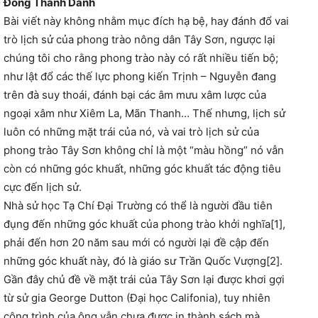
Đổng Thành Danh
Bài viết này không nhằm mục đích hạ bệ, hay đánh đổ vai
trò lịch sử của phong trào nông dân Tây Sơn, ngược lại
chúng tôi cho rằng phong trào này có rất nhiều tiến bộ;
như lật đổ các thế lực phong kiến Trịnh – Nguyễn đang
trên đà suy thoái, đánh bại các âm mưu xâm lược của
ngoại xâm như Xiêm La, Mãn Thanh… Thế nhưng, lịch sử
luôn có những mặt trái của nó, và
vai trò lịch sử của
phong trào Tây Sơn không chỉ là một “màu hồng” nó vẫn
còn có những góc khuất, những góc khuất tác động tiêu
cực đến lịch sử.
Nhà sử học Tạ Chí Đại Trường có thể là người đầu tiên
đụng đến những góc khuất của phong trào khởi nghĩa[1],
phải đến hơn 20 năm sau mới có người lại đề cập đến
những góc khuất này, đó là giáo sư Trần Quốc Vượng[2].
Gần đây chủ đề về mặt trái của Tây Sơn lại được khơi gợi
từ sử gia George Dutton (Đại học Califonia), tuy nhiên
công trình của ông vẫn chưa được in thành sách mà