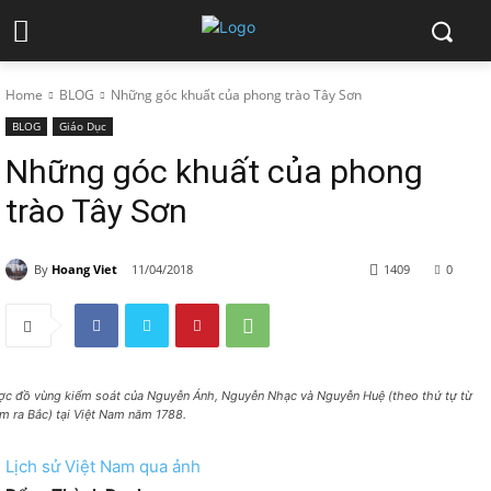
Home
BLOG
Những góc khuất của phong trào Tây Sơn
BLOG
Giáo Dục
Những góc khuất của phong
trào Tây Sơn
By
Hoang Viet
11/04/2018
1409
0
ợc đồ vùng kiểm soát của Nguyễn Ánh, Nguyễn Nhạc và Nguyễn Huệ (theo thứ tự từ
m ra Bắc) tại Việt Nam năm 1788.
Lịch sử Việt Nam qua ảnh