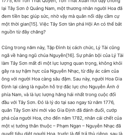
1775, khi Tôn Thất Quyền, Tôn Thất Xuân nổi dậy chống
lại Tây Sơn ở Quảng Nam, một thương nhân người Hoa đã
đem tiền bạc giúp sức, nhờ vậy mà quân nổi dậy cầm cự
một thời gian[15]. Việc Tây Sơn tàn phá Hội An có thể bắt
nguồn từ đây chăng?
Cũng trong năm này, Tập Đình bị cách chức, Lý Tài cũng
ngã về hàng ngũ chúa Nguyễn[16]. Sự phản bội của Lý Tài
làm Tây Sơn mất đi một lực lượng quan trọng, không khỏi
gây ra sự hậm hực của Nguyễn Nhạc, từ đây ác cảm của
ông với người Hoa càng sâu đậm. Sau này, người Hoa Gia
Định lại càng là nguồn hỗ trợ đắc lực cho Nguyễn Ánh ớ
phía Nam, và là lực lượng hăng hái nhất trong cuộc đối
đầu với Tây Sơn. Đó là lý do tại sao ngay từ năm 1776,
quân Tây Sơn khi mới vào Gia Định đã đánh đuổi, cướp
phá của người Hoa, cho đến năm 1782, nhân cái chết của
một vị tướng thân thuộc – Phạm Ngạn – Nguyễn Nhạc đã
quyết tiêu diệt người Hoa, trước là để trả thù riêng, sau là