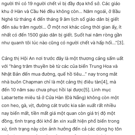
người thì có 19 người chết vì bị đầy đọa khổ sở. Các giáo
khu ở Hàn và Cầu Né đều không còn… Năm ngoái, ở Bầu
Nghé từ tháng 4 đến tháng 9 âm lịch số giáo dân bị giết
đến sáu trăm người… Ở một nơi khác cũng thời gian ấy, ít
nhất có đến 1500 giáo dân bị giết. Suốt hai năm ròng gần
như quanh tôi lúc nào cũng có người chết và hấp hối…”[3].
Cảng thị Hội An nơi trước đây là một thương cảng sấm uất
với “hàng trăm thuyền bè từ các của biển Trung Hoa và
Nhật Bản đến mua đường, quế hồ tiêu…” nay trong mắt
nhà buôn Chapman chỉ là một cảng thị điêu tàn[4], mà
đến 10 năm sau chưa phục hồi lại được[5]. Linh mục
Labartette miêu tả ở Cửa Hàn (Đà Nẵng) không còn một
con heo, gà, vịt, đường cát trước kia sản xuất rất nhiều
nay biến mất, tiền mất giá một quan còn giá trị độ một
đồng, tình trạng đói khổ ăn xin xuất hiện phổ biến trong
xứ, tình trạng này còn ảnh hưởng đến cả các dòng họ tôn