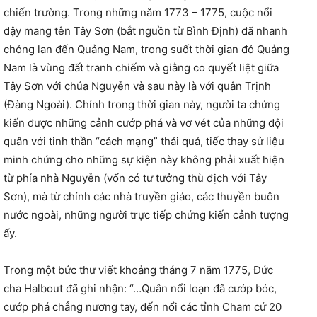
chiến trường. Trong những năm 1773 – 1775, cuộc nổi
dậy mang tên Tây Sơn (bắt nguồn từ Bình Định) đã nhanh
chóng lan đến Quảng Nam, trong suốt thời gian đó Quảng
Nam là vùng đất tranh chiếm và giằng co quyết liệt giữa
Tây Sơn với chúa Nguyễn và sau này là với quân Trịnh
(Đàng Ngoài). Chính trong thời gian này, người ta chứng
kiến được những cảnh cướp phá và vơ vét của những đội
quân với tinh thần “cách mạng” thái quá, tiếc thay sử liệu
minh chứng cho những sự kiện này không phải xuất hiện
từ phía nhà Nguyễn (vốn có tư tưởng thù địch với Tây
Sơn), mà từ chính các nhà truyền giáo, các thuyền buôn
nước ngoài, những người trực tiếp chứng kiến cảnh tượng
ấy.
Trong một bức thư viết khoảng tháng 7 năm 1775, Đức
cha Halbout đã ghi nhận: “…Quân nổi loạn đã cướp bóc,
cướp phá chẳng nương tay, đến nổi các tỉnh Cham cứ 20