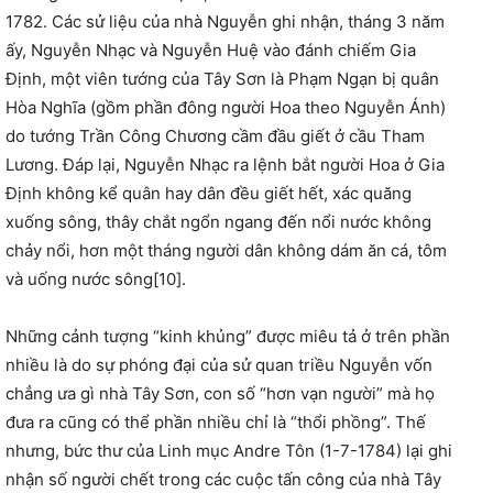
1782. Các sử liệu của nhà Nguyễn ghi nhận, tháng 3 năm
ấy, Nguyễn Nhạc và Nguyễn Huệ vào đánh chiếm Gia
Định, một viên tướng của Tây Sơn là Phạm Ngạn bị quân
Hòa Nghĩa (gồm phần đông người Hoa theo Nguyễn Ánh)
do tướng Trần Công Chương cầm đầu giết ở cầu Tham
Lương. Đáp lại, Nguyễn Nhạc ra lệnh bắt người Hoa ở Gia
Định không kể quân hay dân đều giết hết, xác quăng
xuống sông, thây chắt ngổn ngang đến nổi nước không
chảy nổi, hơn một tháng người dân không dám ăn cá, tôm
và uống nước sông[10].
Những cảnh tượng “kinh khủng” được miêu tả ở trên phần
nhiều là do sự phóng đại của sử quan triều Nguyễn vốn
chẳng ưa gì nhà Tây Sơn, con số “hơn vạn người” mà họ
đưa ra cũng có thể phần nhiều chỉ là “thổi phồng”. Thế
nhưng, bức thư của Linh mục Andre Tôn (1-7-1784) lại ghi
nhận số người chết trong các cuộc tấn công của nhà Tây