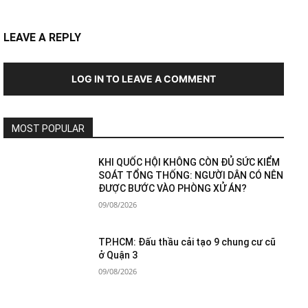
LEAVE A REPLY
LOG IN TO LEAVE A COMMENT
MOST POPULAR
KHI QUỐC HỘI KHÔNG CÒN ĐỦ SỨC KIỂM
SOÁT TỔNG THỐNG: NGƯỜI DÂN CÓ NÊN
ĐƯỢC BƯỚC VÀO PHÒNG XỬ ÁN?
09/08/2026
TP.HCM: Đấu thầu cải tạo 9 chung cư cũ
ở Quận 3
09/08/2026