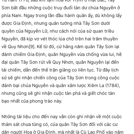
Sơn bắt đầu những cuộc truy đuổi tàn dư chúa Nguyễn ở
phía Nam. Ngay trong lần đầu hành quân ấy, dù không lấy
được Gia Định, nhưng quân tướng nhà Tây Sơn dưới
quyền của Nguyễn Lữ, như cách nói của sử quan triều
Nguyễn, đã kịp vơ vét thóc lúa chở trên hai trăm thuyền
về Quy Nhơn[9]. Kể từ đó, cứ hằng năm quân Tây Sơn lại
đánh chiếm Gia Định, quân Nguyễn vừa chống vừa lui, hễ
đại quân Tây Sơn rút về Quy Nhơn, quân Nguyễn lại đến
tái chiếm, dẫn đến thế trận giằng co liên tục. Từ đây lịch
sử sẽ ghi nhận chiến công của Tây Sơn trong công cuộc
đánh bại chúa Nguyễn và quân xâm lược Xiêm La (1784),
nhưng cũng sẽ ghi nhận cuộc tàn phá và giết chóc tàn
bạo nhất của phong trào này.
Những tài liệu cho đến nay vẫn còn ghi nhận về một cuộc
thảm sát chưa từng có, của quân Tây Sơn đối với các cư
dân người Hoa ở Gia Định, mà nhất là Cù Lao Phố vào năm