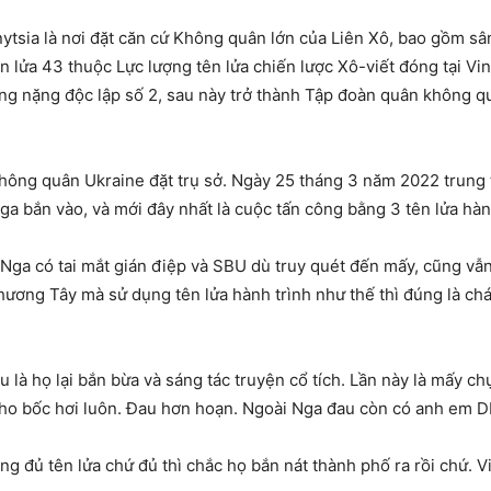
nnytsia là nơi đặt căn cứ Không quân lớn của Liên Xô, bao gồm sâ
n lửa 43 thuộc Lực lượng tên lửa chiến lược Xô-viết đóng tại V
 nặng độc lập số 2, sau này trở thành Tập đoàn quân không qu
Không quân Ukraine đặt trụ sở. Ngày 25 tháng 3 năm 2022 trung
Nga bắn vào, và mới đây nhất là cuộc tấn công bằng 3 tên lửa hàn
Nga có tai mắt gián điệp và SBU dù truy quét đến mấy, cũng vẫ
ương Tây mà sử dụng tên lửa hành trình như thế thì đúng là chán 
au là họ lại bắn bừa và sáng tác truyện cổ tích. Lần này là mấy
cho bốc hơi luôn. Đau hơn hoạn. Ngoài Nga đau còn có anh em 
ông đủ tên lửa chứ đủ thì chắc họ bắn nát thành phố ra rồi chứ. 