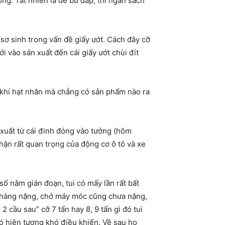
g. Tất nhiên là để bù đắp, thì ngân sách
 sơ sinh trong vấn đề giấy ướt. Cách đây cỡ
 vào sản xuất đến cái giấy ướt chùi đít
 khí hạt nhân mà chẳng có sản phẩm nào ra
 xuất từ cái đinh đóng vào tưởng (hôm
hận rất quan trọng của động cơ ô tô và xe
số năm gián đoạn, tui có mấy lần rất bất
i hàng nặng, chở máy móc cũng chưa nặng,
2 cầu sau” cỡ 7 tấn hay 8, 9 tấn gì đó tui
ó hiện tượng khó điều khiển. Về sau họ