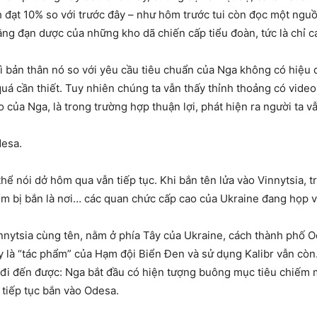
nh đạt 10% so với trước đây – như hôm trước tui còn đọc một ng
ng đạn dược của những kho dã chiến cấp tiểu đoàn, tức là chỉ 
hì bản thân nó so với yêu cầu tiêu chuẩn của Nga không có hiệu 
á cần thiết. Tuy nhiên chúng ta vẫn thấy thỉnh thoảng có video 
 của Nga, là trong trường hợp thuận lợi, phát hiện ra người ta v
desa.
thể nói dở hôm qua vẫn tiếp tục. Khi bắn tên lửa vào Vinnytsia,
ểm bị bắn là nơi… các quan chức cấp cao của Ukraine đang họp 
nnytsia cùng tên, nằm ở phía Tây của Ukraine, cách thành phố O
y là “tác phẩm” của Hạm đội Biển Đen và sử dụng Kalibr vẫn cò
i đến được: Nga bắt đầu có hiện tượng buông mục tiêu chiếm m
 tiếp tục bắn vào Odesa.