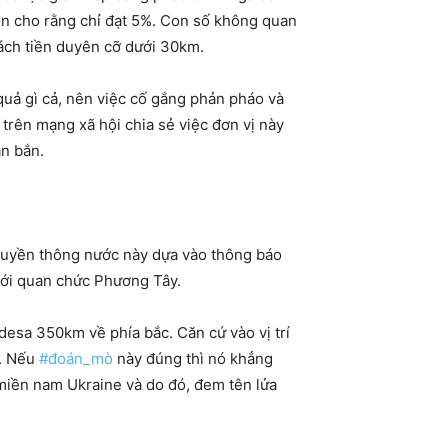
uồn cho rằng chỉ đạt 5%. Con số không quan
cách tiền duyên cỡ dưới 30km.
quả gì cả, nên việc cố gắng phản pháo và
trên mạng xã hội chia sẻ việc đơn vị này
ẫn bắn.
 truyền thông nước này dựa vào thông báo
với quan chức Phương Tây.
desa 350km về phía bắc. Căn cứ vào vị trí
n. Nếu
#đoán_mò
này đúng thì nó khẳng
iền nam Ukraine và do đó, đem tên lửa