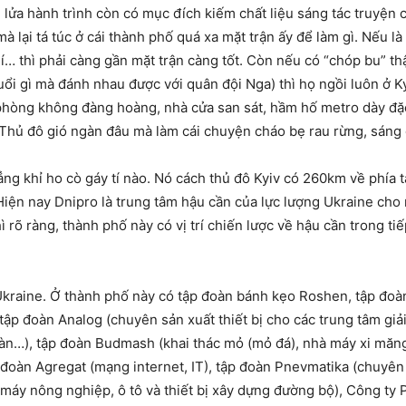
 lửa hành trình còn có mục đích kiếm chất liệu sáng tác truyện c
lại tá túc ở cái thành phố quá xa mặt trận ấy để làm gì. Nếu là 
hí… thì phải càng gần mặt trận càng tốt. Còn nếu có “chóp bu” th
i gì mà đánh nhau được với quân đội Nga) thì họ ngồi luôn ở Kyiv
 phòng không đàng hoàng, nhà cửa san sát, hầm hố metro dày đặ
u Thủ đô gió ngàn đâu mà làm cái chuyện cháo bẹ rau rừng, sáng 
ẳng khỉ ho cò gáy tí nào. Nó cách thủ đô Kyiv có 260km về phía t
n nay Dnipro là trung tâm hậu cần của lực lượng Ukraine cho m
õ ràng, thành phố này có vị trí chiến lược về hậu cần trong ti
 Ukraine. Ở thành phố này có tập đoàn bánh kẹo Roshen, tập đo
tập đoàn Analog (chuyên sản xuất thiết bị cho các trung tâm giải 
bị hàn…), tập đoàn Budmash (khai thác mỏ (mỏ đá), nhà máy xi mă
đoàn Agregat (mạng internet, IT), tập đoàn Pnevmatika (chuyên s
máy nông nghiệp, ô tô và thiết bị xây dựng đường bộ), Công ty 