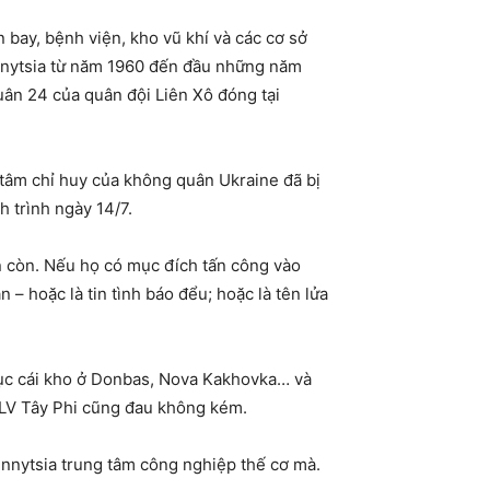
n bay, bệnh viện, kho vũ khí và các cơ sở
innytsia từ năm 1960 đến đầu những năm
ân 24 của quân đội Liên Xô đóng tại
 tâm chỉ huy của không quân Ukraine đã bị
h trình ngày 14/7.
n còn. Nếu họ có mục đích tấn công vào
– hoặc là tin tình báo đểu; hoặc là tên lửa
 chục cái kho ở Donbas, Nova Kakhovka… và
DLV Tây Phi cũng đau không kém.
Vinnytsia trung tâm công nghiệp thế cơ mà.