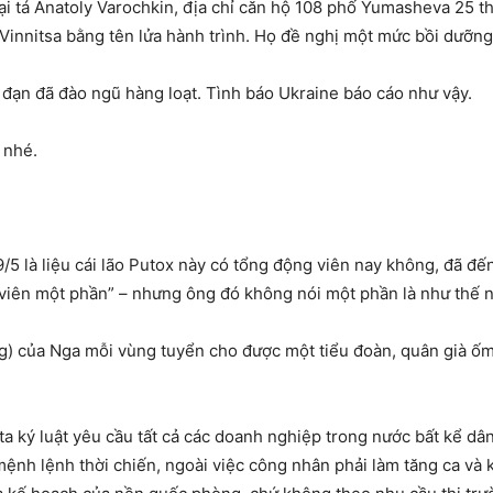
i tá Anatoly Varochkin, địa chỉ căn hộ 108 phố Yumasheva 25 th
 Vinnitsa bằng tên lửa hành trình. Họ đề nghị một mức bồi dưỡng
 đạn đã đào ngũ hàng loạt. Tình báo Ukraine báo cáo như vậy.
 nhé.
9/5 là liệu cái lão Putox này có tổng động viên nay không, đã đế
 viên một phần” – nhưng ông đó không nói một phần là như thế nà
ùng) của Nga mỗi vùng tuyển cho được một tiểu đoàn, quân già 
 ta ký luật yêu cầu tất cả các doanh nghiệp trong nước bất kể d
ệnh lệnh thời chiến, ngoài việc công nhân phải làm tăng ca và 