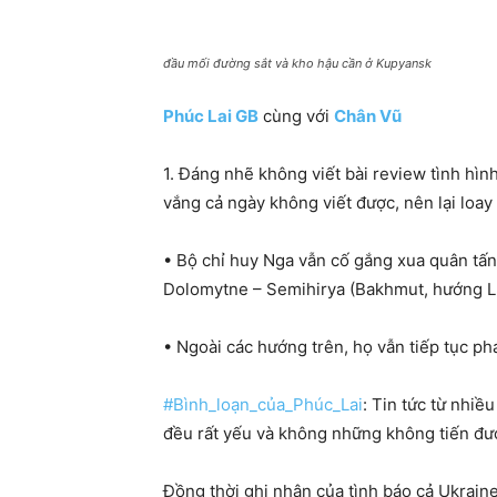
đầu mối đường sắt và kho hậu cần ở Kupyansk
Phúc Lai GB
cùng với
Chân Vũ
1. Đáng nhẽ không viết bài review tình hìn
vắng cả ngày không viết được, nên lại loay
• Bộ chỉ huy Nga vẫn cố gắng xua quân tấ
Dolomytne – Semihirya (Bakhmut, hướng 
• Ngoài các hướng trên, họ vẫn tiếp tục ph
#Bình_loạn_của_Phúc_Lai
: Tin tức từ nhi
đều rất yếu và không những không tiến được
Đồng thời ghi nhận của tình báo cả Ukrain