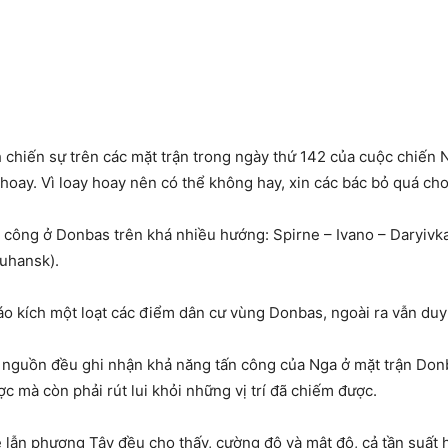
h chiến sự trên các mặt trận trong ngày thứ 142 của cuộc chiến 
 hoay. Vì loay hoay nên có thể không hay, xin các bác bỏ quá cho
n công ở Donbas trên khá nhiều hướng: Spirne – Ivano – Daryiv
Luhansk).
áo kích một loạt các điểm dân cư vùng Donbas, ngoài ra vẫn duy 
ều nguồn đều ghi nhận khả năng tấn công của Nga ở mặt trận Do
 mà còn phải rút lui khỏi những vị trí đã chiếm được.
e lẫn phương Tây đều cho thấy, cường độ và mật độ, cả tần suất 