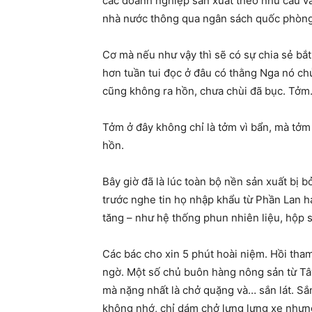
các doanh nghiệp sản xuất theo nhu cầu và
nhà nước thông qua ngân sách quốc phòng 
Cơ mà nếu như vậy thì sẽ có sự chia sẻ bắt
hơn tuần tui đọc ở đâu có thằng Nga nó chử
cũng không ra hồn, chưa chùi đã bục. Tởm
Tởm ở đây không chỉ là tởm vì bẩn, mà tởm
hồn.
Bây giờ đã là lúc toàn bộ nền sản xuất bị 
trước nghe tin họ nhập khẩu từ Phần Lan h
tăng – như hệ thống phun nhiên liệu, hộp 
Các bác cho xin 5 phút hoài niệm. Hồi tham
ngờ. Một số chủ buôn hàng nông sản từ Tâ
mà nặng nhất là chở quặng và… sắn lát. Sắn 
không nhớ, chỉ dám chở lưng lưng xe nhưng