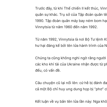
Trước đây, từ khi Thế chiến II kết thúc, Vi
quân sự khác. Trụ sở của Tập đoàn quân tê
1990. Tập đoàn quân máy bay ném bom hạng
Vinnytsia từ năm 1960 đến năm 1992.
Từ năm 1992, Vinnytsia là nơi Bộ Tư lệnh 
hư hại đáng kể bởi tên lửa hành trình của 
Chúng ta cũng không nghi ngờ rằng người 
các kho khí tài của Ukraine nhận được từ ph
đểu, có vấn đề.
Câu chuyện cũ lại nổi lên: cứ hễ bị đánh đ
cả một Bộ chỉ huy ung dung họp bị “phơ” 
Kết luận về vụ bắn tên lửa lần này: Nga kh