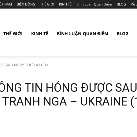
IỆT NAM
BIỂN ĐÔNG
THẾ GIỚI
KINH TẾ
Bình Luận-Quan Điểm
BLOG
Về 
THẾ GIỚI
KINH TẾ
BÌNH LUẬN-QUAN ĐIỂM
BLOG
C SAU NGÀY THỨ 142 CỦA...
ÔNG TIN HÓNG ĐƯỢC SAU
 TRANH NGA – UKRAINE (