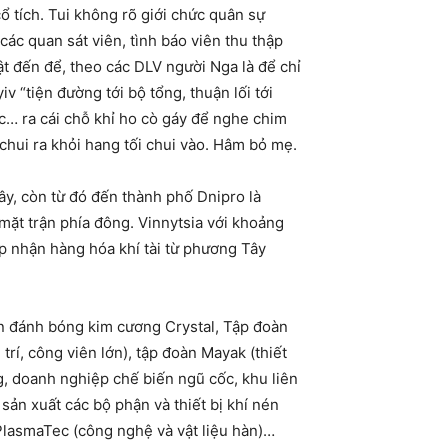
ổ tích. Tui không rõ giới chức quân sự
các quan sát viên, tình báo viên thu thập
ật đến để, theo các DLV người Nga là để chỉ
 “tiện đường tới bộ tổng, thuận lối tới
c… ra cái chỗ khỉ ho cò gáy để nghe chim
chui ra khỏi hang tối chui vào. Hâm bỏ mẹ.
ây, còn từ đó đến thành phố Dnipro là
ặt trận phía đông. Vinnytsia với khoảng
ếp nhận hàng hóa khí tài từ phương Tây
àn đánh bóng kim cương Crystal, Tập đoàn
trí, công viên lớn), tập đoàn Mayak (thiết
ng, doanh nghiệp chế biến ngũ cốc, khu liên
ản xuất các bộ phận và thiết bị khí nén
PlasmaTec (công nghệ và vật liệu hàn)…