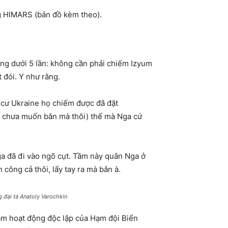
ng HIMARS (bản đồ kèm theo).
ông dưới 5 lần: không cần phải chiếm Izyum
 đói. Y như rằng.
n cư Ukraine họ chiếm được đã đặt
 ta chưa muốn bắn mà thôi) thế mà Nga cứ
a đã đi vào ngõ cụt. Tầm này quân Nga ở
ông cả thôi, lấy tay ra mà bắn à.
 đại tá Anatoly Varochkin
gầm hoạt động độc lập của Hạm đội Biển