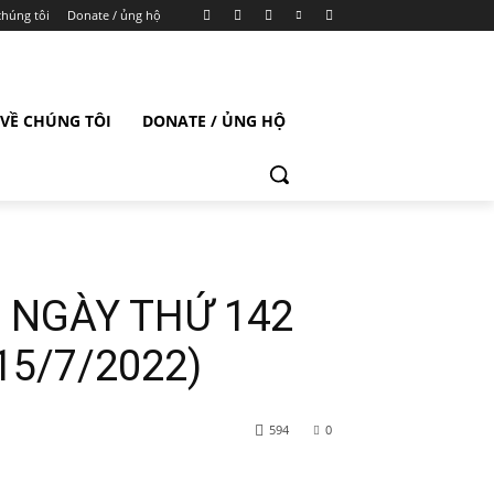
chúng tôi
Donate / ủng hộ
VỀ CHÚNG TÔI
DONATE / ỦNG HỘ
 NGÀY THỨ 142
15/7/2022)
594
0