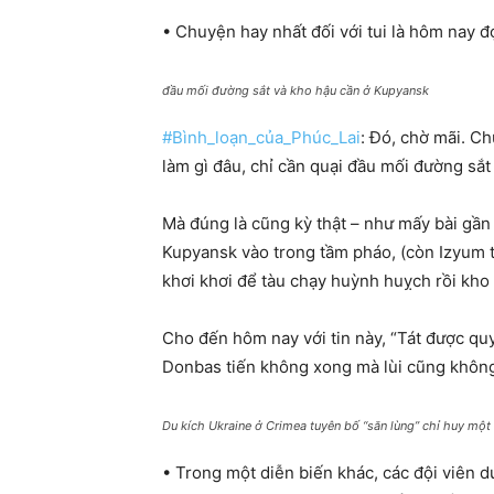
• Chuyện hay nhất đối với tui là hôm nay 
đầu mối đường sắt và kho hậu cần ở Kupyansk
#Bình_loạn_của_Phúc_Lai
: Đó, chờ mãi. C
làm gì đâu, chỉ cần quại đầu mối đường sắ
Mà đúng là cũng kỳ thật – như mấy bài gần 
Kupyansk vào trong tầm pháo, (còn Izyum th
khơi khơi để tàu chạy huỳnh huỵch rồi kho 
Cho đến hôm nay với tin này, “Tát được qu
Donbas tiến không xong mà lùi cũng không 
Du kích Ukraine ở Crimea tuyên bố “săn lùng” chỉ huy một
• Trong một diễn biến khác, các đội viên 