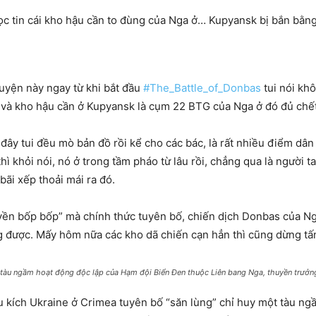
đọc tin cái kho hậu cần to đùng của Nga ở… Kupyansk bị bắn bằ
huyện này ngay từ khi bắt đầu
#The_Battle_of_Donbas
tui nói kh
t và kho hậu cần ở Kupyansk là cụm 22 BTG của Nga ở đó đủ chết
đây tui đều mò bản đồ rồi kể cho các bác, là rất nhiều điểm dâ
ì khỏi nói, nó ở trong tầm pháo từ lâu rồi, chẳng qua là người
bãi xếp thoải mái ra đó.
yền bốp bốp” mà chính thức tuyên bố, chiến dịch Donbas của Ng
được. Mấy hôm nữa các kho dã chiến cạn hẳn thì cũng dừng tấn c
 tàu ngầm hoạt động độc lập của Hạm đội Biển Đen thuộc Liên bang Nga, thuyền trưởng
du kích Ukraine ở Crimea tuyên bố “săn lùng” chỉ huy một tàu n