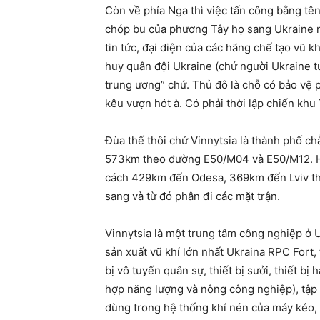
Còn về phía Nga thì việc tấn công bằng tên
chóp bu của phương Tây họ sang Ukraine mà 
tin tức, đại diện của các hãng chế tạo vũ k
huy quân đội Ukraine (chứ người Ukraine tuổ
trung ương” chứ. Thủ đô là chỗ có bảo vệ
kêu vượn hót à. Có phải thời lập chiến kh
Đùa thế thôi chứ Vinnytsia là thành phố ch
573km theo đường Е50/М04 và Е50/М12. Hiệ
cách 429km đến Odesa, 369km đến Lviv thì r
sang và từ đó phân đi các mặt trận.
Vinnytsia là một trung tâm công nghiệp ở
sản xuất vũ khí lớn nhất Ukraina RPC Fort, 
bị vô tuyến quân sự, thiết bị sưởi, thiết 
hợp năng lượng và nông công nghiệp), tập 
dùng trong hệ thống khí nén của máy kéo, 