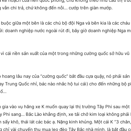
 kế hoạch của nền quốc phòng, chứ không theo nhu cầu thị trườn
vẫn chi trả, chứ không đến nỗi… cướp trên giàn mướp.
 buộc giữa một bên là các chú bộ đội Nga và bên kia là các cháu
i: doanh nghiệp nước ngoài rút đi, bây giờ doanh nghiệp Nga mới
.
 vì cái nền sản xuất của một trong những cường quốc sở hữu vũ
bỏ hoang lâu nay của “cường quốc” bắt đầu cựa quậy, nó phải sản
ay Trung Quốc nhỉ, bác nào nhắc hộ tui cái) cho đến những bộ p
số…
 gia vào vụ hãng xe K muốn quay lại thị trường Tây Phi sau một 
y Phi sang… Bắc Lào khẳng định, xe tải chở kim loại không phả
sấy khô, thái lát các bác ạ. Nặng kinh khủng. Một cái K “3 chân, 
 chỉ vài chuyến thu mua leo đèo Tây Bắc nhà mình, là bắt đầu c