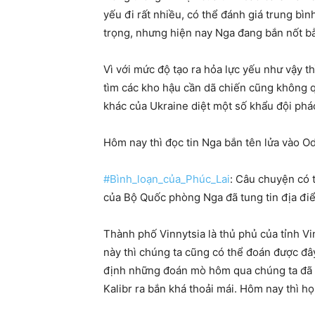
yếu đi rất nhiều, có thể đánh giá trung bì
trọng, nhưng hiện nay Nga đang bắn nốt bằ
Vì với mức độ tạo ra hỏa lực yếu như vậy t
tìm các kho hậu cần dã chiến cũng không qu
khác của Ukraine diệt một số khẩu đội pháo
Hôm nay thì đọc tin Nga bắn tên lửa vào O
#Bình_loạn_của_Phúc_Lai
: Câu chuyện có 
của Bộ Quốc phòng Nga đã tung tin địa đi
Thành phố Vinnytsia là thủ phủ của tỉnh Vi
này thì chúng ta cũng có thể đoán được đâ
định những đoán mò hôm qua chúng ta đã đ
Kalibr ra bắn khá thoải mái. Hôm nay thì họ