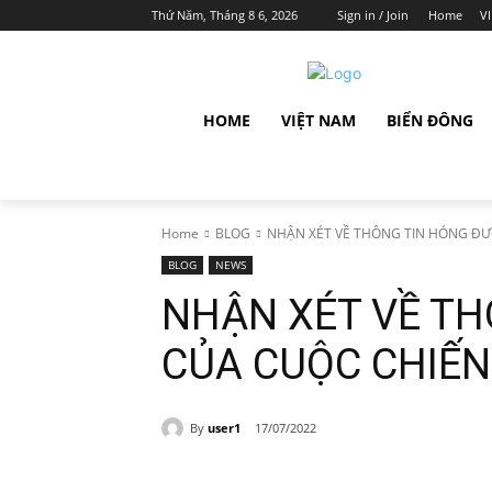
Thứ Năm, Tháng 8 6, 2026
Sign in / Join
Home
V
HOME
VIỆT NAM
BIỂN ĐÔNG
Home
BLOG
NHẬN XÉT VỀ THÔNG TIN HÓNG ĐƯỢ
BLOG
NEWS
NHẬN XÉT VỀ TH
CỦA CUỘC CHIẾN
By
user1
17/07/2022
Share